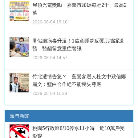
屋頂光電獎勵 嘉義市加碼每瓩2千、最高2
萬
2026-08-04 19:10
暑假腸病毒升溫！1歲童睡夢反覆肌抽躍送
醫 醫籲留意重症警訊
2026-08-04 14:57
竹北選情告急？ 藍營參選人杜文中致信鄭
麗文：藍白合作絕不能喪失尊嚴
2026-08-04 11:28
熱門新聞
桃園5行政區8/10停水11小時 近10萬戶受
影響