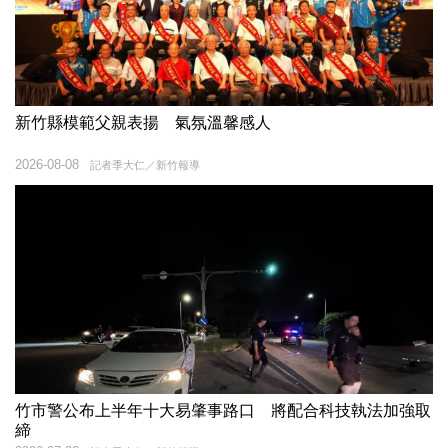
新竹縣模範父親表揚 氣氛溫馨感人
2026-08-08
記者季大仁／新竹報導
竹市警公布上半年十大易肇事路口 將配合科技執法加強取
締