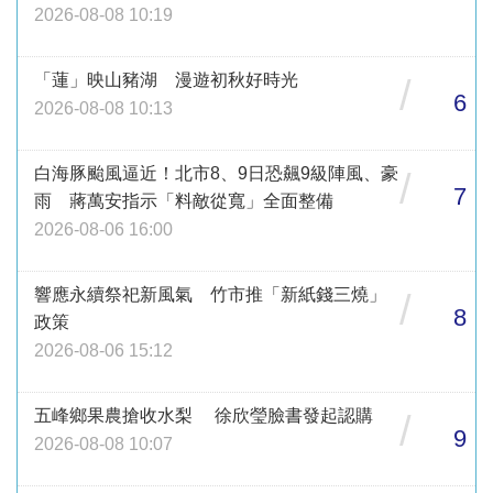
2026-08-08 10:19
「蓮」映山豬湖 漫遊初秋好時光
/
6
2026-08-08 10:13
白海豚颱風逼近！北市8、9日恐飆9級陣風、豪
/
7
雨 蔣萬安指示「料敵從寬」全面整備
2026-08-06 16:00
響應永續祭祀新風氣 竹市推「新紙錢三燒」
/
8
政策
2026-08-06 15:12
五峰鄉果農搶收水梨 徐欣瑩臉書發起認購
/
9
2026-08-08 10:07