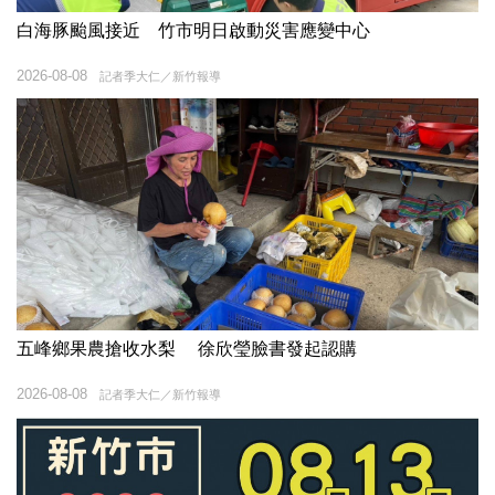
白海豚颱風接近 竹市明日啟動災害應變中心
2026-08-08
記者季大仁／新竹報導
五峰鄉果農搶收水梨 徐欣瑩臉書發起認購
2026-08-08
記者季大仁／新竹報導