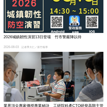
2026城鎮韌性演習13日登場 竹市警嚴陣以待
2026-08-03
記者季大仁／新竹報導
業界頂尖專家傳授專業秘訣 工研院科產CTO研發高階主管