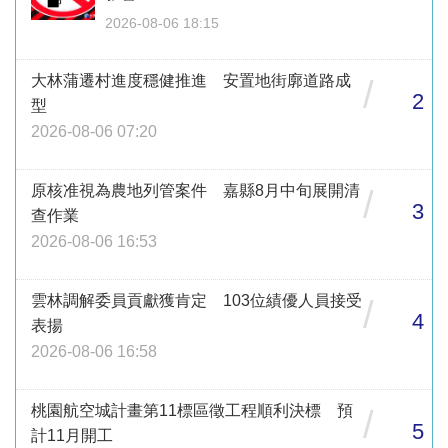
2026-08-06 18:15
大林蒲遷村進度穩健推進 安置地街廓道路成
/
2
型
2026-08-06 07:20
原核准視為農地列管案件 嘉縣8月中旬展開清
/
3
查作業
2026-08-06 16:53
雲林調解委員貢獻獲肯定 103位績優人員接受
/
4
表揚
2026-08-06 16:58
桃園航空城計畫第11標區徵工程順利決標 預
/
5
計11月開工