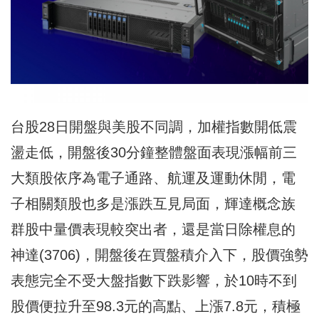
台股28日開盤與美股不同調，加權指數開低震
盪走低，開盤後30分鐘整體盤面表現漲幅前三
大類股依序為電子通路、航運及運動休閒，電
子相關類股也多是漲跌互見局面，輝達概念族
群股中量價表現較突出者，還是當日除權息的
神達(3706)，開盤後在買盤積介入下，股價強勢
表態完全不受大盤指數下跌影響，於10時不到
股價便拉升至98.3元的高點、上漲7.8元，積極