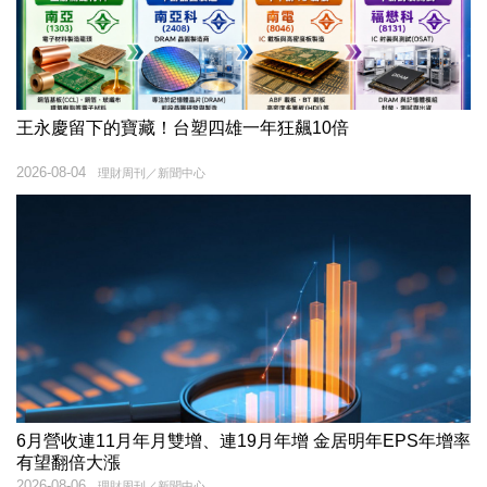
王永慶留下的寶藏！台塑四雄一年狂飆10倍
2026-08-04
理財周刊／新聞中心
6月營收連11月年月雙增、連19月年增 金居明年EPS年增率
有望翻倍大漲
2026-08-06
理財周刊／新聞中心