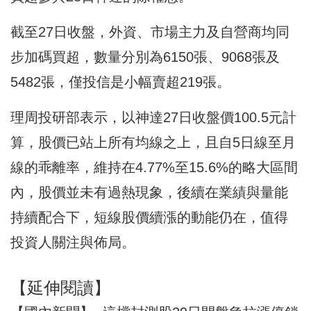
截至27日收盤，外資、市場主力及自營商均同
步加碼買超，數量分別為6150張、9068張及
5482張，僅投信是小幅賣超219張。
理周投研部表示，以神達27日收盤價100.5元計
算，股價已站上所有均線之上，且自5日線至月
線的乖離率，維持在4.77%至15.6%的略大區間
內，股價並未有過熱現象，後續在業績與量能
持續配合下，短線股價續漲的動能仍在，值得
投資人關注與佈局。
【延伸閱讀】