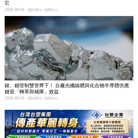
它
2026-08-06
理財周刊／新聞中心
鍺、銦管制雙管齊下！ 台廠光纖線纜與化合物半導體供應
鏈迎「轉單與補庫」效益
2026-08-05
理財周刊／新聞中心