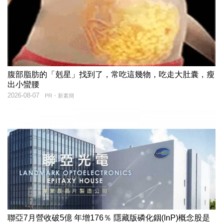
腹部脂肪的「剋星」找到了，常吃這幾物，吃走大肚囊，瘦
出小蠻腰
2026-08-07
PR・新素簡
聯亞7月營收破5億 年增176％ 隱藏版磷化銦(InP)概念股是