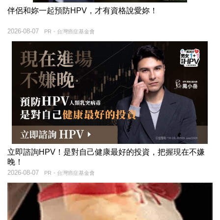
伴侶和妳一起預防HPV，才有資格說愛妳！
2026-08-07
PR・台灣癌症基金會
立即諮詢HPV！是對自己健康最好的投資，把握現在不嫌
晚！
2026-08-07
PR・台灣癌症基金會