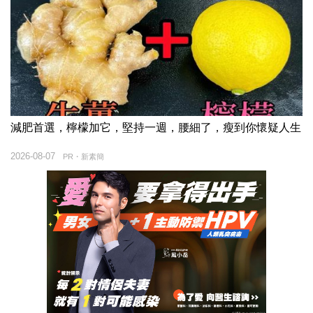
減肥首選，檸檬加它，堅持一週，腰細了，瘦到你懷疑人生
2026-08-07
PR・新素簡