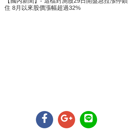
【國內新聞】- 這檔封測股29日開盤急拉漲停鎖
住 8月以來股價漲幅超過32%