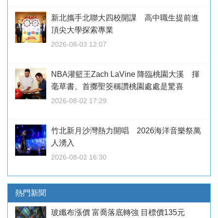
新北攜手北聯大四校開課 高中職生提前進
頂尖大學探索專業
2026-08-03 12:07
NBA灌籃王Zach LaVine 降臨桃園大溪 揮
毫草書、首擲聖筊稱讚桃園處處是驚喜
2026-08-02 17:29
竹北新月沙灣熱力開唱 2026海洋音樂祭萬
人湧入
2026-08-02 16:30
熱門新聞
玻纖布漲價 富喬落底轉強 目標價135元