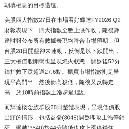
朝填權息的目標邁進。
美股四大指數27日在市場看好輝達FY2026 Q2
財報表現下，四大指數全數上漲作收，隨後輝
達財報公布所有數據表現均符合市場預期，但
台股28日開盤卻未連動，反倒是以下跌開出，
三大權值股開盤也呈現熄火狀態，開盤後52分
鐘指數下跌超過27.6點。櫃買市場指數則是呈
現平高開出，然後衝高殺低，隨後又反轉走
高，於10時前指數上漲超過1點。
而輝達概念族群股28日整體表現，呈現低價股
出頭的情形，包括益登(3048)開盤即攻上漲停鎖
死，曜越(3540)於44分隨後也攻上漲停鎖住，