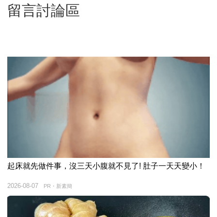
留言討論區
起床就先做件事，沒三天小腹就不見了! 肚子一天天變小！
2026-08-07
PR・新素簡