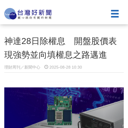
神達28日除權息 開盤股價表
現強勢並向填權息之路邁進
理財周刊／新聞中心
2025-08-28 10:30