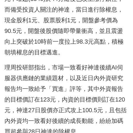
而備受投資人關注的神達，當日進行除權息，
現金股利1元、股票股利1元，開盤參考價為
90.5元，開盤後股價隨即帶量衝高，並且震盪
向上突破於10時前一度拉上98.3元高點，積極
朝填權息的目標邁進。
理周投研部指出，市場一致看好神達後續AI伺
服器供應鏈的業績題材，以及近日內外資研究
報告均一致給予「買進」評等，其中外資報告
的目標價訂在123元，內資的目標價則訂在120
元，神達27日股價亦正式攻上100.5元，且包括
內外資均一致看好後續的成長動能，紛紛加碼
買超參與28日神達的除權息。