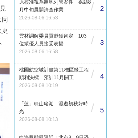
原核准視為農地列管案件 嘉縣8
/
2
見
月中旬展開清查作業
2026-08-06 16:53
共同
次更
雲林調解委員貢獻獲肯定 103
/
入
3
位績優人員接受表揚
2026-08-06 16:58
桃園航空城計畫第11標區徵工程
/
4
順利決標 預計11月開工
2026-08-08 10:19
「蓮」映山豬湖 漫遊初秋好時
/
5
光
2026-08-08 10:13
白海豚颱風逼近！北市8、9日恐