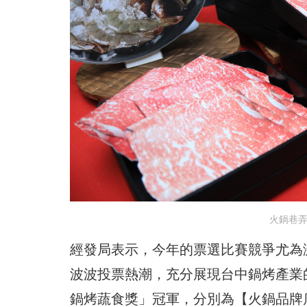
火鍋巷弄
經發局表示，今年的票選比賽競爭尤為
波波投票熱潮，充分展現台中鍋烤產業
鍋烤蔬食獎」冠軍，分別為【火鍋品牌店