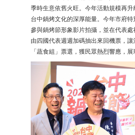
季時生意依舊火旺。今年活動規模再升
台中鍋烤文化的深厚能量。今年市府特
參與鍋烤節形象影片拍攝，並在代表處
由四國代表週週加碼抽出來回機票，讓
「蔬食組」票選，獲民眾熱烈響應，展