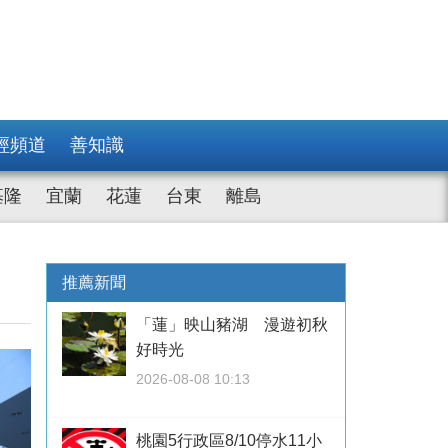
經頻道
善知識
基隆
宜蘭
花蓮
台東
離島
推薦新聞
「蓮」映山豬湖 漫遊初秋
好時光
2026-08-08 10:13
桃園5行政區8/10停水11小