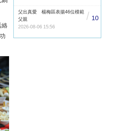
元鍋
父出真愛 楊梅區表揚46位模範
/
10
父親
活絡
2026-08-06 15:56
成功