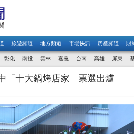
道
旅遊頻道
地方頻道
市場快訊
房產頻道
財
彰化
南投
雲林
嘉義
台南
高雄
屏東
台中「十大鍋烤店家」票選出爐