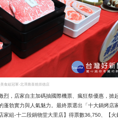
美食組冠軍-北澤壽喜燒崇德店
激烈，店家自主加碼抽國際機票、瘋狂祭優惠，掀
的蓬勃實力與人氣魅力。最終票選出「十大鍋烤店
家組-十二段鍋物堂大里店】得票數36,750、【火