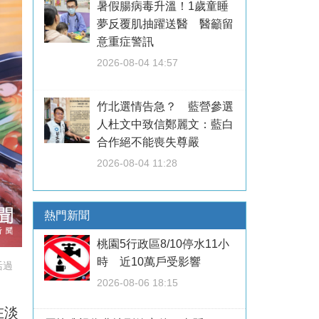
暑假腸病毒升溫！1歲童睡
夢反覆肌抽躍送醫 醫籲留
意重症警訊
2026-08-04 14:57
竹北選情告急？ 藍營參選
人杜文中致信鄭麗文：藍白
合作絕不能喪失尊嚴
2026-08-04 11:28
熱門新聞
桃園5行政區8/10停水11小
時 近10萬戶受影響
活過
2026-08-06 18:15
在淡