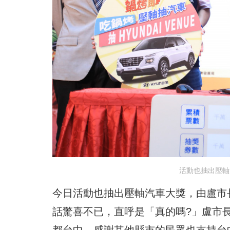
活動也抽出壓軸汽
今日活動也抽出壓軸汽車大獎，由盧市長親
話驚喜不已，直呼是「真的嗎?」盧市