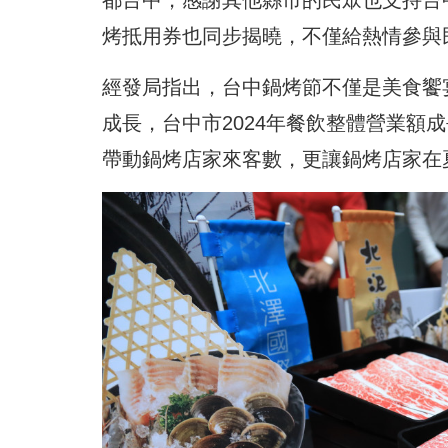
都台中，感謝其他縣市的民眾也支持台
烤抵用券也同步揭曉，不僅給熱情參與
經發局指出，台中鍋烤節不僅是美食饗
成長，台中市2024年餐飲整體營業額
帶動鍋烤店家來客數，更讓鍋烤店家在