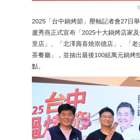
2025「台中鍋烤節」壓軸記者會27
盧秀燕正式宣布「2025十大鍋烤店家
里店」、「北澤壽喜燒崇德店」、「老
茶餐廳」，並抽出最後100組萬元鍋
點。