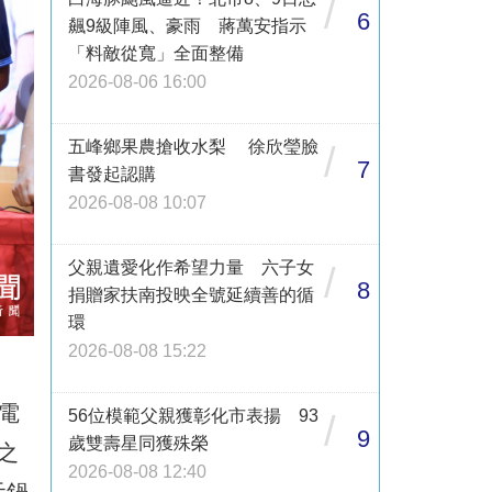
/
6
飆9級陣風、豪雨 蔣萬安指示
「料敵從寬」全面整備
2026-08-06 16:00
五峰鄉果農搶收水梨 徐欣瑩臉
/
7
書發起認購
2026-08-08 10:07
父親遺愛化作希望力量 六子女
/
8
捐贈家扶南投映全號延續善的循
環
2026-08-08 15:22
電
56位模範父親獲彰化市表揚 93
/
9
歲雙壽星同獲殊榮
之
2026-08-08 12:40