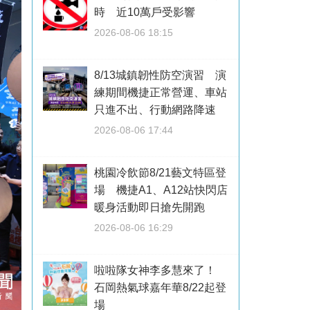
時 近10萬戶受影響
2026-08-06 18:15
8/13城鎮韌性防空演習 演
練期間機捷正常營運、車站
只進不出、行動網路降速
2026-08-06 17:44
桃園冷飲節8/21藝文特區登
場 機捷A1、A12站快閃店
暖身活動即日搶先開跑
2026-08-06 16:29
啦啦隊女神李多慧來了！
石岡熱氣球嘉年華8/22起登
場