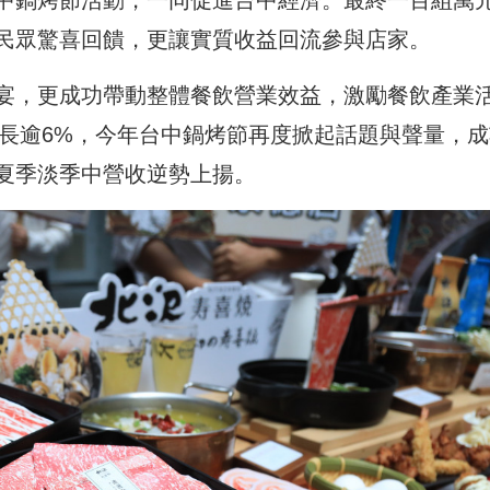
中鍋烤節活動，一同促進台中經濟。最終一百組萬
民眾驚喜回饋，更讓實質收益回流參與店家。
宴，更成功帶動整體餐飲營業效益，激勵餐飲產業
成長逾6%，今年台中鍋烤節再度掀起話題與聲量，
夏季淡季中營收逆勢上揚。