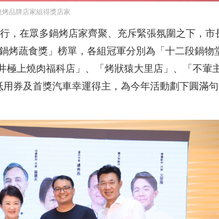
燒烤品牌店家組得獎店家
日舉行，在眾多鍋烤店家齊聚、充斥緊張氛圍之下，市
及鍋烤蔬食獎」榜單，各組冠軍分別為「十二段鍋物
井極上燒肉福科店」、「烤狀猿大里店」、「不葷
烤抵用券及首獎汽車幸運得主，為今年活動劃下圓滿句