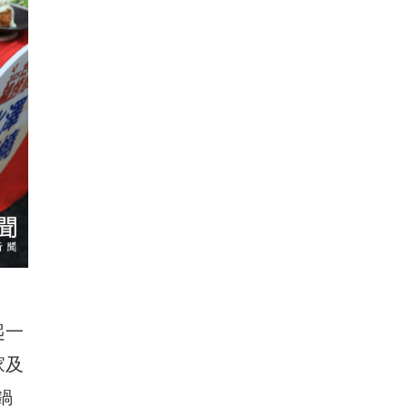
起一
家及
鍋