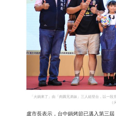
「火鍋來了」由「肉圓兄弟妹」三人組登台，以一段
（
盧市長表示，台中鍋烤節已邁入第三屆