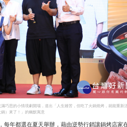
充滿巧思的小情境劇開場，道出「人生雖苦，但吃了火鍋燒烤，就能重新
火鍋）來了！」的幽默寓意
，每年都選在夏天舉辦，藉由逆勢行銷讓鍋烤店家