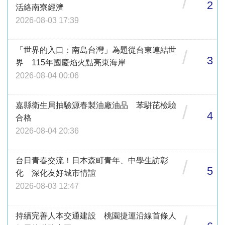
/
2
活絡南寮經濟
2026-08-03 17:39
「世界的入口：南島台灣」為題從台東連結世
/
3
界 115年國慶焰火點亮東海岸
2026-08-04 00:06
嘉縣衛生局抽驗源春製油廠油品 苯駢芘檢驗
/
4
合格
2026-08-04 20:36
台日青春交流！日本森町青年、中學生訪彰
/
5
化 深化友好城市情誼
2026-08-03 12:47
持續完善人本交通建設 桃園捷運沿線首條人
/