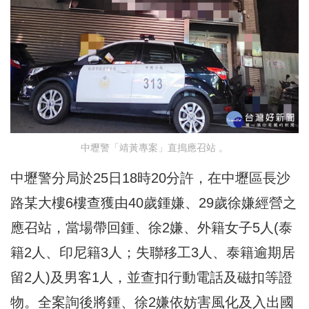
中壢警「靖黃專案」直搗應召站 。
中壢警分局於25日18時20分許，在中壢區長沙
路某大樓6樓查獲由40歲鍾嫌、29歲徐嫌經營之
應召站，當場帶回鍾、徐2嫌、外籍女子5人(泰
籍2人、印尼籍3人；失聯移工3人、泰籍逾期居
留2人)及男客1人，並查扣行動電話及磁扣等證
物。全案詢後將鍾、徐2嫌依妨害風化及入出國