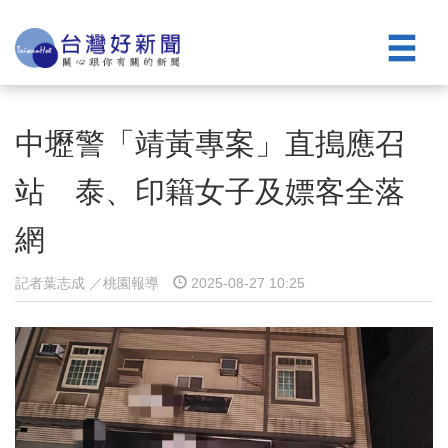
中壢警「靖黃專案」直搗應召
站 泰、印籍女子及嫖客全落
網
記者葉志成 ／桃園報導
2025-08-27 10:25