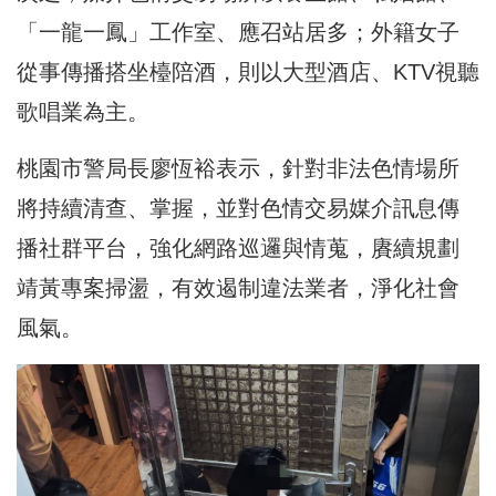
「一龍一鳳」工作室、應召站居多；外籍女子
從事傳播搭坐檯陪酒，則以大型酒店、KTV視聽
歌唱業為主。
桃園市警局長廖恆裕表示，針對非法色情場所
將持續清查、掌握，並對色情交易媒介訊息傳
播社群平台，強化網路巡邏與情蒐，賡續規劃
靖黃專案掃盪，有效遏制違法業者，淨化社會
風氣。