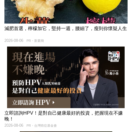
減肥首選，檸檬加它，堅持一週，腰細了，瘦到你懷疑人生
2026-08-06
PR・新素簡
立即諮詢HPV！是對自己健康最好的投資，把握現在不嫌
晚！
2026-08-06
PR・台灣癌症基金會