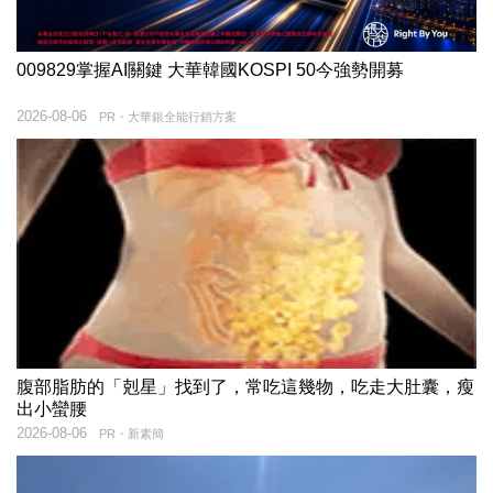
009829掌握AI關鍵 大華韓國KOSPI 50今強勢開募
2026-08-06
PR・大華銀全能行銷方案
腹部脂肪的「剋星」找到了，常吃這幾物，吃走大肚囊，瘦
出小蠻腰
2026-08-06
PR・新素簡