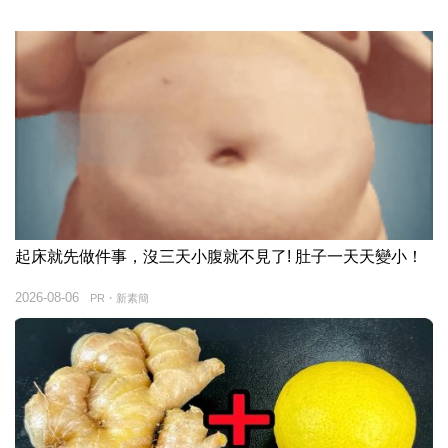
起床就先做件事，沒三天小腹就不見了! 肚子一天天變小！
2026-08-06
PR・新素簡