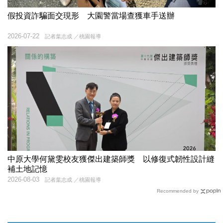
假投資詐騙面交現形 大園警當場查獲車手送辦
2026-07-22
記者葉志成 ／桃園報導
中原大學何黛雯校友獲傑出建築師獎 以修復式韌性設計縫
補土地記憶
2026-08-03
記者葉志成 ／桃園報導
Recommended by