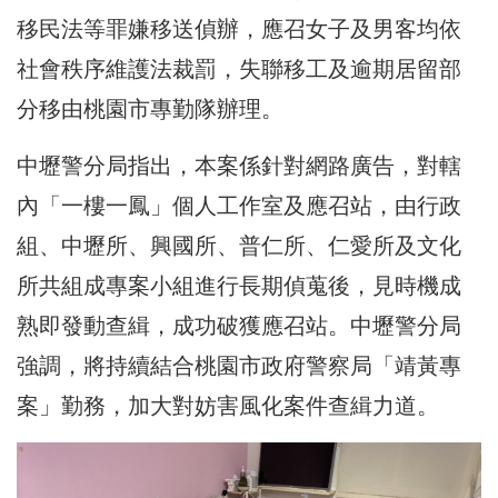
移民法等罪嫌移送偵辦，應召女子及男客均依
社會秩序維護法裁罰，失聯移工及逾期居留部
分移由桃園市專勤隊辦理。
中壢警分局指出，本案係針對網路廣告，對轄
內「一樓一鳳」個人工作室及應召站，由行政
組、中壢所、興國所、普仁所、仁愛所及文化
所共組成專案小組進行長期偵蒐後，見時機成
熟即發動查緝，成功破獲應召站。中壢警分局
強調，將持續結合桃園市政府警察局「靖黃專
案」勤務，加大對妨害風化案件查緝力道。