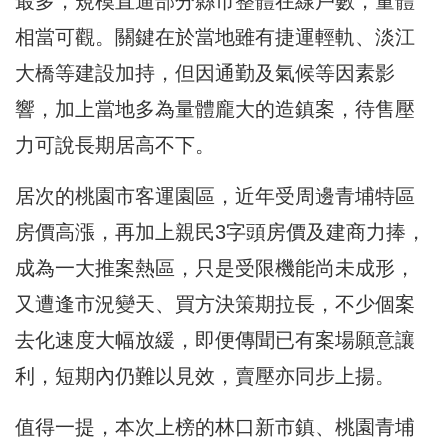
最多，規模直逼部分縣市整體在線戶數，量體
相當可觀。關鍵在於當地雖有捷運輕軌、淡江
大橋等建設加持，但因通勤及氣候等因素影
響，加上當地多為量體龐大的造鎮案，待售壓
力可說長期居高不下。
居次的桃園市客運園區，近年受周邊青埔特區
房價高漲，再加上親民3字頭房價及建商力捧，
成為一大推案熱區，只是受限機能尚未成形，
又遭逢市況變天、買方決策期拉長，不少個案
去化速度大幅放緩，即便傳聞已有案場願意讓
利，短期內仍難以見效，賣壓亦同步上揚。
值得一提，本次上榜的林口新市鎮、桃園青埔