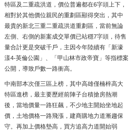
特區及二重疏洪道，價位普遍都在6字頭上下，
相對於其他價位親民的重劃區顯得突出，其中
最貴的新北三重二重疏洪道重劃區，當前無論
左側、右側的新案成交單價已站穩7字頭，待售
量合計更是突破千戶，主因今年陸續有「新濠
漾4-英倫公園」、「甲山林市政帝寶」等指標案
公開，導致戶數一路衝高。
中南部本次僅三區上榜，其中高雄僅楠梓高大
特區進榜，最主要歷經前陣子台積搶房熱潮
後，當地價量一路狂飆，不少地主開始坐地起
價，土地價格一路飛漲，建商購地力道漸趨保
守。再加上價格墊高，買方追高力道開始弱