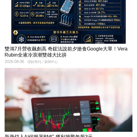
雙鴻7月營收飆創高 奇鋐法說前夕搶食Google大單！Vera
Rubin全液冷浪潮雙雄大比拚
2026-08-06
理財周刊／新聞中心
新唐切入AI伺服器BMC 獲利挑戰每股3元