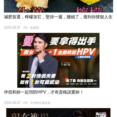
減肥首選，檸檬加它，堅持一週，腰細了，瘦到你懷疑人生
2026-08-07
PR・新素簡
伴侶和妳一起預防HPV，才有資格說愛妳！
2026-08-07
PR・台灣癌症基金會