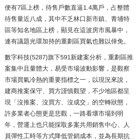
便有7區上榜，待售戶數直逼1.4萬戶，占整體
待售量近八成，其中不乏林口新市鎮、青埔特
區等知名地區上榜，顯見在這波房市風暴中，
連有議題光環加持的重劃區買氣也難以倖免。
數字科技(5287)旗下591新建案分析，重劃區推
案集中且量體大，易受市場波動影響，是觀察
市場買氣冷熱的重要指標之一，以現況來說，
建商推案保守、買方謹慎觀望，不少地區都呈
現「沒推案、沒買方、沒成交」的空轉狀態，
許多業者心態更是悲觀，一路看壞市場到明
年，營運上也只能採取多案共用銷售中心、人
員彈性工時等方式降低管銷成本，並為長期抗