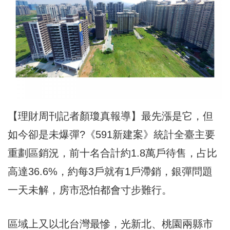
【理財周刊記者顏瓊真報導】最先漲是它，但
如今卻是未爆彈?《591新建案》統計全臺主要
重劃區銷況，前十名合計約1.8萬戶待售，占比
高達36.6%，約每3戶就有1戶滯銷，銀彈問題
一天未解，房市恐怕都會寸步難行。
區域上又以北台灣最慘，光新北、桃園兩縣市