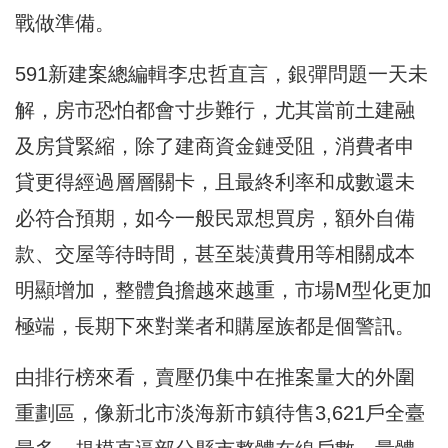
戰做準備。
591新建案總編輯李忠哲直言，銀彈問題一天未
解，房市恐怕都會寸步難行，尤其當前土建融
及房貸緊縮，除了建商資金鏈受阻，消費者申
貸更得經過層層關卡，且最終利率和成數還未
必符合預期，如今一般民眾想買房，額外自備
款、交屋等待時間，甚至裝潢費用等相關成本
明顯增加，整體負擔越來越重，市場M型化更加
極端，長期下來對業者和購屋族都是個警訊。
由排行榜來看，賣壓仍集中在推案量大的外圍
重劃區，像新北市淡海新市鎮待售3,621戶全臺