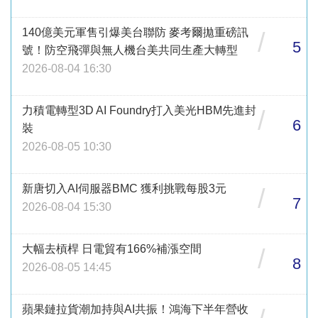
140億美元軍售引爆美台聯防 麥考爾拋重磅訊
/
5
號！防空飛彈與無人機台美共同生產大轉型
2026-08-04 16:30
力積電轉型3D AI Foundry打入美光HBM先進封
/
6
裝
2026-08-05 10:30
新唐切入AI伺服器BMC 獲利挑戰每股3元
/
7
2026-08-04 15:30
大幅去槓桿 日電貿有166%補漲空間
/
8
2026-08-05 14:45
蘋果鏈拉貨潮加持與AI共振！鴻海下半年營收