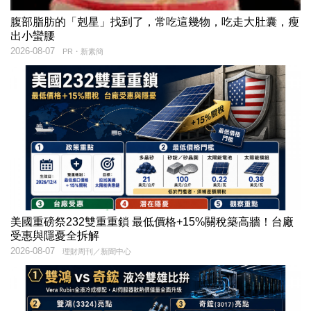
腹部脂肪的「剋星」找到了，常吃這幾物，吃走大肚囊，瘦
出小蠻腰
2026-08-07
PR・新素簡
美國重磅祭232雙重重鎖 最低價格+15%關稅築高牆！台廠
受惠與隱憂全拆解
2026-08-07
理財周刊／新聞中心