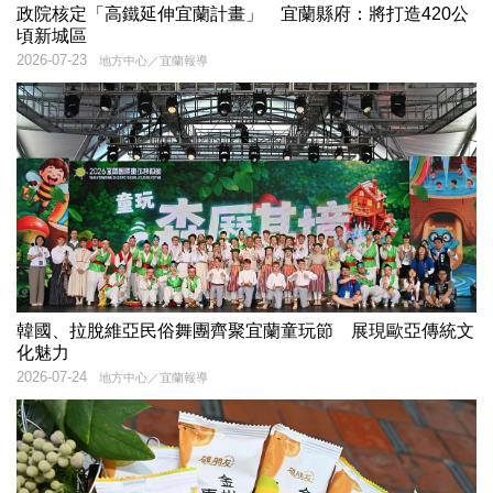
政院核定「高鐵延伸宜蘭計畫」 宜蘭縣府：將打造420公
頃新城區
2026-07-23
地方中心／宜蘭報導
韓國、拉脫維亞民俗舞團齊聚宜蘭童玩節 展現歐亞傳統文
化魅力
2026-07-24
地方中心／宜蘭報導