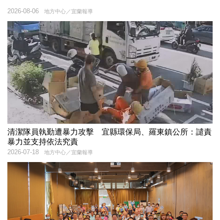
2026-08-06
地方中心／宜蘭報導
清潔隊員執勤遭暴力攻擊 宜縣環保局、羅東鎮公所：譴責
暴力並支持依法究責
2026-07-18
地方中心／宜蘭報導