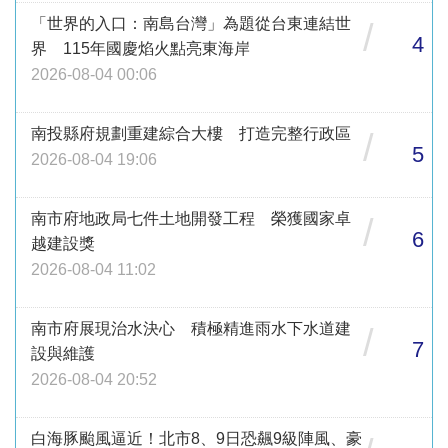
「世界的入口：南島台灣」為題從台東連結世
/
4
界 115年國慶焰火點亮東海岸
2026-08-04 00:06
南投縣府規劃重建綜合大樓 打造完整行政區
/
5
2026-08-04 19:06
南市府地政局七件土地開發工程 榮獲國家卓
/
6
越建設獎
2026-08-04 11:02
南市府展現治水決心 積極精進雨水下水道建
/
7
設與維護
2026-08-04 20:52
白海豚颱風逼近！北市8、9日恐飆9級陣風、豪