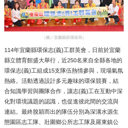
（圖／宜蘭縣府環保局）
114年宜蘭縣環保志(義)工群英會，日前於宜蘭
縣立體育館盛大舉行，近250名來自全縣各地的
環保志(義)工組成15支隊伍熱情參與，現場氣氛
熱絡。活動透過設計多元趣味的環保競賽，結
合知識學習與團隊合作，讓志(義)工在互動中深
化對環境議題的認識，也促進彼此間的交流與
連結。最終脫穎而出的隊伍分別為深溝水源生
態園區志工隊、壯圍鄉公所志工隊及羅東鎮公