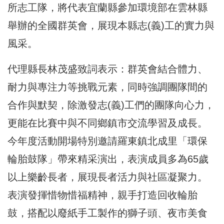
所志工隊，將代表宜蘭縣參加環境部在雲林縣
舉辦的全國群英會，展現本縣志(義)工的實力與
風采。
代理縣長林茂盛致詞表示：群英會結合體力、
耐力與專注力等挑戰元素，同時強調團隊間的
合作與默契，除激發志(義)工們的團隊向心力，
更能在比賽中與不同鄉鎮市交流學習及成長。
今年度活動開場特別邀請羅東鎮北成里「環保
輪胎鼓隊」帶來精采演出，表演成員多為65歲
以上樂齡長者，展現長者活力與社區凝聚力。
表演發揮惜物惜福精神，親手打造回收輪胎
鼓，搭配以廢紙手工製作的獅子頭、夜市美食