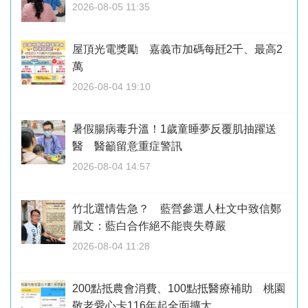
2026-08-05 11:35
屋頂光電獎勵 嘉義市加碼每瓩2千、最高2
萬
2026-08-04 19:10
暑假腸病毒升溫！1歲童睡夢反覆肌抽躍送
醫 醫籲留意重症警訊
2026-08-04 14:57
竹北選情告急？ 藍營參選人杜文中致信鄭
麗文：藍白合作絕不能喪失尊嚴
2026-08-04 11:28
200點抵農會消費、100點抵醫療補助 桃園
敬老愛心卡116年起全面擴大