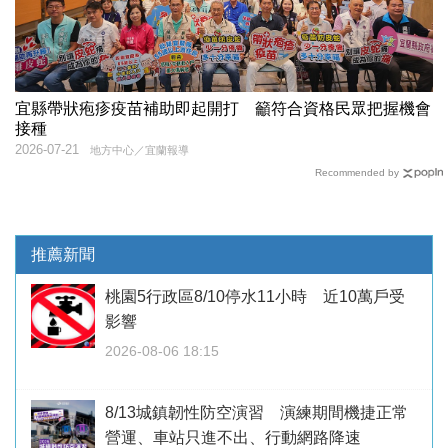
宜縣帶狀疱疹疫苗補助即起開打 籲符合資格民眾把握機會
接種
2026-07-21
地方中心／宜蘭報導
Recommended by
推薦新聞
桃園5行政區8/10停水11小時 近10萬戶受
影響
2026-08-06 18:15
8/13城鎮韌性防空演習 演練期間機捷正常
營運、車站只進不出、行動網路降速