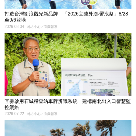
打造台灣衝浪觀光新品牌 「2026宜蘭外澳‧罟浪祭」8/28
至9/6登場
2026-08-04
地方中心／宜蘭報導
宜縣啟用石城稽查站車牌辨識系統 建構南北出入口智慧監
控網絡
2026-07-22
地方中心／宜蘭報導