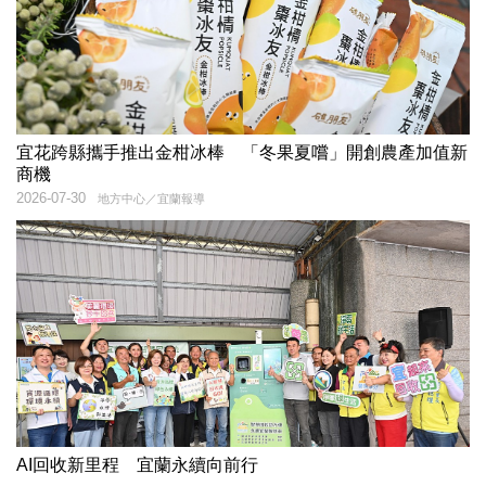
宜花跨縣攜手推出金柑冰棒 「冬果夏嚐」開創農產加值新
商機
2026-07-30
地方中心／宜蘭報導
AI回收新里程 宜蘭永續向前行