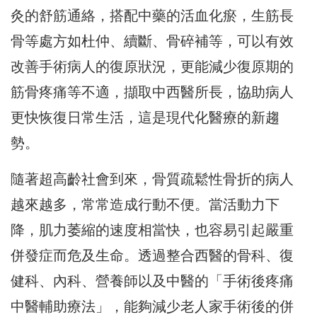
灸的舒筋通絡，搭配中藥的活血化瘀，
生筋長
骨等處方如杜仲、續斷、骨碎補等，
可以有效
改善手術病人的復原狀況，
更能減少復原期的
筋骨疼痛等不適，擷取中西醫所長，
協助病人
更快恢復日常生活，這是現代化醫療的新趨
勢。
隨著超高齡社會到來，骨質疏鬆性骨折的病人
越來越多，
常常造成行動不便。當活動力下
降，肌力萎縮的速度相當快，
也容易引起嚴重
併發症而危及生命。透過整合西醫的骨科、復
健科、
內科、營養師以及中醫的「手術後疼痛
中醫輔助療法」，
能夠減少老人家手術後的併