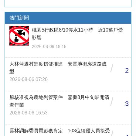
熱門新聞
桃園5行政區8/10停水11小時 近10萬戶受
影響
2026-08-06 18:15
大林蒲遷村進度穩健推進 安置地街廓道路成
/
2
型
2026-08-06 07:20
原核准視為農地列管案件 嘉縣8月中旬展開清
/
3
查作業
2026-08-06 16:53
雲林調解委員貢獻獲肯定 103位績優人員接受
/