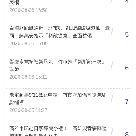
4
表揚
2026-08-06 16:58
白海豚颱風逼近！北市8、9日恐飆9級陣風、豪
/
5
雨 蔣萬安指示「料敵從寬」全面整備
2026-08-06 16:00
響應永續祭祀新風氣 竹市推「新紙錢三燒」
/
6
政策
2026-08-06 15:12
老宅延壽9/11截止申請 南市府加強宣導與駐
/
7
點輔導
2026-08-05 11:27
高雄市民赴日享專屬小禮！ 高雄與青森縣陸
/
8
奧市即日啟動景點互惠