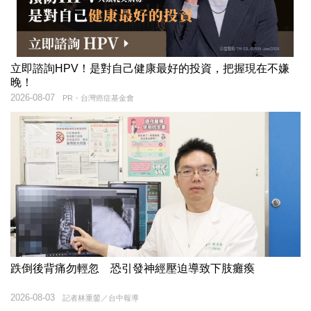
立即諮詢HPV！是對自己健康最好的投資，把握現在不嫌
晚！
2026-08-07
PR・台灣癌症基金會
跌倒後背痛勿輕忽 恐引發神經壓迫導致下肢癱瘓
2026-08-03
記者林重鎣／台中報導