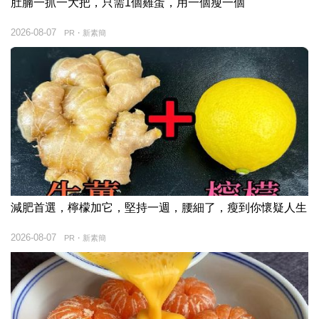
肚腩一抓一大把，只需1個雞蛋，用一個瘦一個
2026-08-07
PR・新素簡
減肥首選，檸檬加它，堅持一週，腰細了，瘦到你懷疑人生
2026-08-07
PR・新素簡