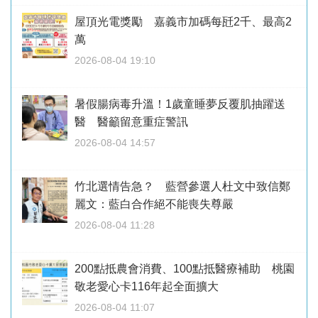
屋頂光電獎勵 嘉義市加碼每瓩2千、最高2
萬
2026-08-04 19:10
暑假腸病毒升溫！1歲童睡夢反覆肌抽躍送
醫 醫籲留意重症警訊
2026-08-04 14:57
竹北選情告急？ 藍營參選人杜文中致信鄭
麗文：藍白合作絕不能喪失尊嚴
2026-08-04 11:28
200點抵農會消費、100點抵醫療補助 桃園
敬老愛心卡116年起全面擴大
2026-08-04 11:07