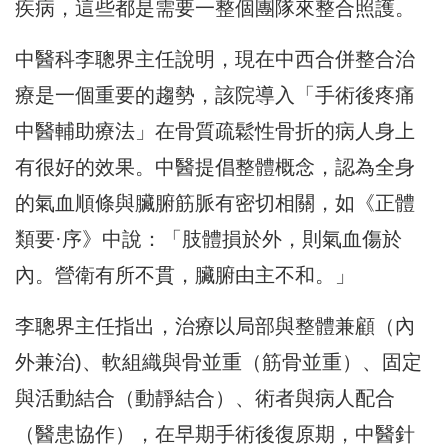
疾病，
這些都是需要一整個團隊來整合照護。
中醫科李聰界主任說明，
現在中西合併整合治
療是一個重要的趨勢，該院導入「
手術後疼痛
中醫輔助療法」
在骨質疏鬆性骨折的病人身上
有很好的效果。中醫提倡整體概念，
認為全身
的氣血順條與臟腑筋脈有密切相關，如《正體
類要·序》
中說：「肢體損於外，則氣血傷於
內。營衛有所不貫，
臟腑由主不和。」
李聰界主任指出，治療以局部與整體兼顧（內
外兼治)、
軟組織與骨並重（筋骨並重）、固定
與活動結合（動靜結合）、
術者與病人配合
（醫患協作），在早期手術後復原期，
中醫針