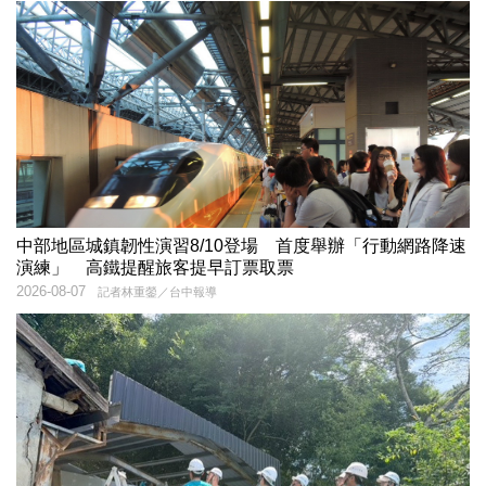
中部地區城鎮韌性演習8/10登場 首度舉辦「行動網路降速
演練」 高鐵提醒旅客提早訂票取票
2026-08-07
記者林重鎣／台中報導