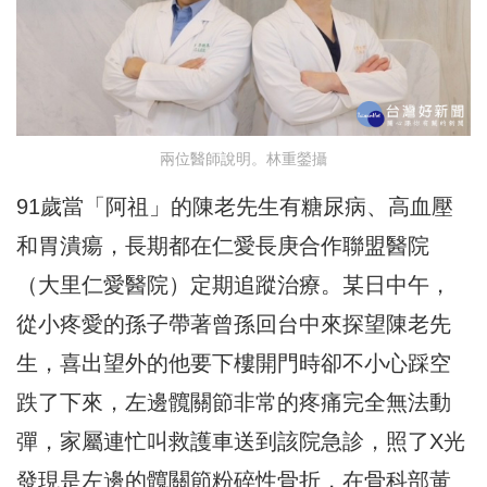
兩位醫師說明。林重鎣攝
91歲當「阿祖」的陳老先生有糖尿病、高血壓
和胃潰瘍，
長期都在仁愛長庚合作聯盟醫院
（大里仁愛醫院）定期追蹤治療。
某日中午，
從小疼愛的孫子帶著曾孫回台中來探望陳老先
生，
喜出望外的他要下樓開門時卻不小心踩空
跌了下來，
左邊髖關節非常的疼痛完全無法動
彈，
家屬連忙叫救護車送到該院急診，
照了X光
發現是左邊的髖關節粉碎性骨折，
在骨科部黃