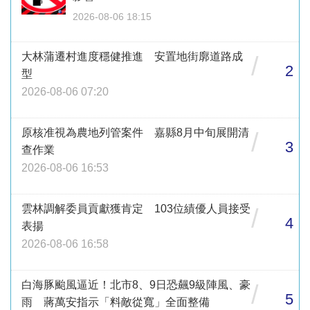
2026-08-06 18:15
大林蒲遷村進度穩健推進 安置地街廓道路成
/
2
型
2026-08-06 07:20
原核准視為農地列管案件 嘉縣8月中旬展開清
/
3
查作業
2026-08-06 16:53
雲林調解委員貢獻獲肯定 103位績優人員接受
/
4
表揚
2026-08-06 16:58
白海豚颱風逼近！北市8、9日恐飆9級陣風、豪
/
5
雨 蔣萬安指示「料敵從寬」全面整備