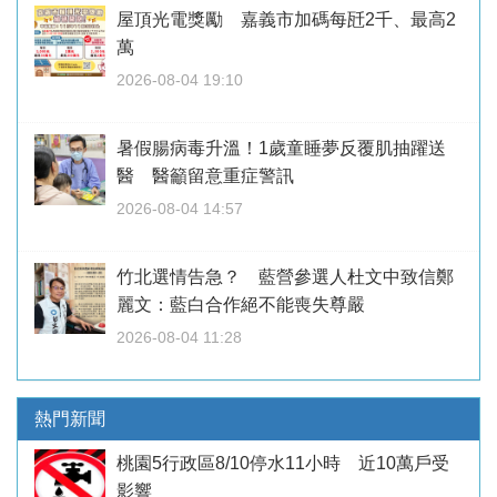
屋頂光電獎勵 嘉義市加碼每瓩2千、最高2
萬
2026-08-04 19:10
暑假腸病毒升溫！1歲童睡夢反覆肌抽躍送
醫 醫籲留意重症警訊
2026-08-04 14:57
竹北選情告急？ 藍營參選人杜文中致信鄭
麗文：藍白合作絕不能喪失尊嚴
2026-08-04 11:28
熱門新聞
桃園5行政區8/10停水11小時 近10萬戶受
影響