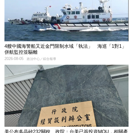
4艘中國海警船又近金門限制水域「執法」 海巡「1對1」
併航監控並驅離
2026-08-05
政治中心／綜合報導
美公布多晶矽232關稅 政院：台美已簽投資MOU，相關產