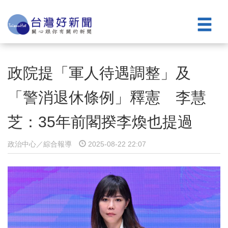
政院提「軍人待遇調整」及
「警消退休條例」釋憲 李慧
芝：35年前閣揆李煥也提過
政治中心／綜合報導
2025-08-22 22:07