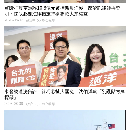
買BNT疫苗遭詐10.6億元被控態度消極 慈濟託律師再聲
明：採取必要法律措施捍衛捐款大眾權益
2026-08-07
政治中心／綜合報導
東發號遭洗負評！徐巧芯扯大罷免 沈伯洋嗆「別亂貼青鳥
標籤」
2026-08-06
政治中心／綜合報導