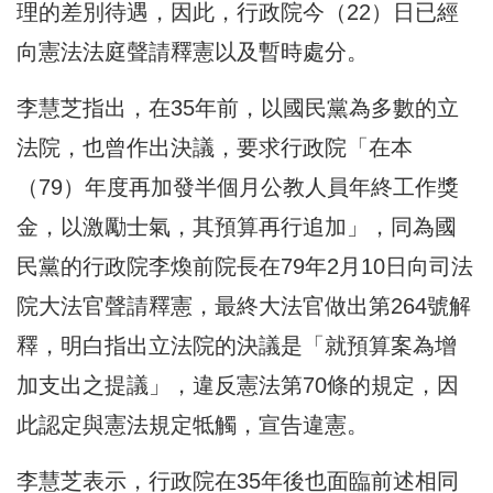
理的差別待遇，因此，行政院今（22）日已經
向憲法法庭聲請釋憲以及暫時處分。
李慧芝指出，在35年前，以國民黨為多數的立
法院，也曾作出決議，要求行政院「在本
（79）年度再加發半個月公教人員年終工作獎
金，以激勵士氣，其預算再行追加」，同為國
民黨的行政院李煥前院長在79年2月10日向司法
院大法官聲請釋憲，最終大法官做出第264號解
釋，明白指出立法院的決議是「就預算案為增
加支出之提議」，違反憲法第70條的規定，因
此認定與憲法規定牴觸，宣告違憲。
李慧芝表示，行政院在35年後也面臨前述相同