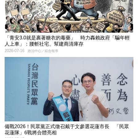
「青安3.0就是裹著糖衣的毒藥」 時力轟賴政府「騙年輕
人上車」：腰斬社宅、幫建商清庫存
2026-07-16
政治中心／綜合報導
備戰2026！民眾黨正式徵召戴于文參選花蓮市長 「民眾
花蓮隊」6戰將合體亮相