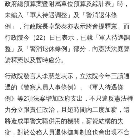
政府總預算案暨附屬單位預算及綜計表」時，
未編入「軍人待遇調整」及「警消退休條
例」，行政院長卓榮泰亦表示將會提釋憲。而
行政院今（22）日已表示，已就「軍人待遇調
整」及「警消退休條例」部分，向憲法法庭聲
請釋憲以及暫時處分。
行政院發言人李慧芝表示，立法院今年三讀通
過的《警察人員人事條例》、《軍人待遇條
例》等2項法案增加政府支出，不只違反憲法權
力分立跟責任政治，且短時間內二度加薪，還
將造成軍警文職併用的機關，薪資結構的失
衡，對於公務人員退休撫卹制度也會出現不合