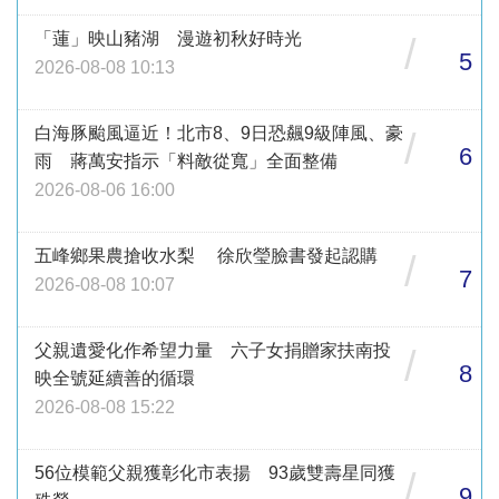
「蓮」映山豬湖 漫遊初秋好時光
/
5
2026-08-08 10:13
白海豚颱風逼近！北市8、9日恐飆9級陣風、豪
/
6
雨 蔣萬安指示「料敵從寬」全面整備
2026-08-06 16:00
五峰鄉果農搶收水梨 徐欣瑩臉書發起認購
/
7
2026-08-08 10:07
父親遺愛化作希望力量 六子女捐贈家扶南投
/
8
映全號延續善的循環
2026-08-08 15:22
56位模範父親獲彰化市表揚 93歲雙壽星同獲
/
9