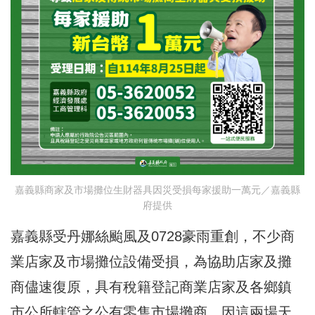
嘉義縣商家及市場攤位生財器具因災受損每家援助一萬元／嘉義縣
府提供
嘉義縣受丹娜絲颱風及0728豪雨重創，不少商
業店家及市場攤位設備受損，為協助店家及攤
商儘速復原，具有稅籍登記商業店家及各鄉鎮
市公所轄管之公有零售市場攤商，因這兩場天