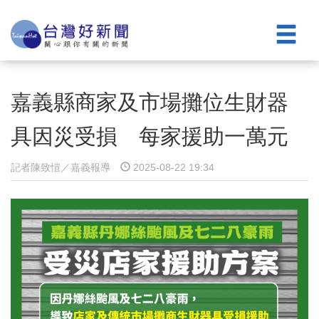
嘉義縣商家及市場攤位生財器
具因災受損 每家援助一萬元
記者陳致愷／嘉義報導
2025-08-22 19:34