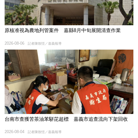
原核准視為農地列管案件 嘉縣8月中旬展開清查作業
2026-08-06
記者陳致愷／嘉義報導
台南市查獲苦茶油苯駢芘超標 嘉義市追查流向下架回收
2026-08-04
記者陳致愷／嘉義報導