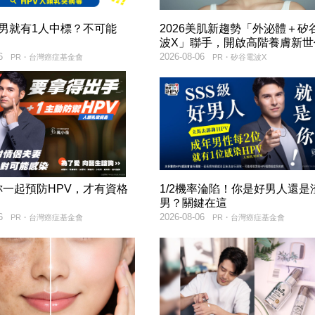
2男就有1人中標？不可能
2026美肌新趨勢「外泌體＋矽
波X」聯手，開啟高階養膚新世
6
2026-08-06
PR・台灣癌症基金會
PR・矽谷電波X
妳一起預防HPV，才有資格
1/2機率淪陷！你是好男人還是
！
男？關鍵在這
6
2026-08-06
PR・台灣癌症基金會
PR・台灣癌症基金會