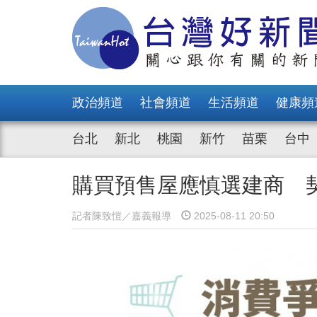
政治頻道
社會頻道
生活頻道
健康頻
台北
新北
桃園
新竹
苗栗
台中
購買預售屋應慎選建商 
記者陳致愷／嘉義報導
2025-08-11 20:50