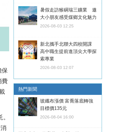
暑假走訪猴硐瑞三鑛業 邀
大小朋友感受煤鄉文化魅力
2026-08-03 12:25
新北攜手北聯大四校開課
高中職生提前進頂尖大學探
索專業
2026-08-03 12:07
擔保
消費
熱門新聞
載
玻纖布漲價 富喬落底轉強
目標價135元
託。
2026-08-04 16:00
府消