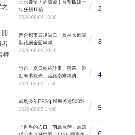
王永慶留下的寶藏！台塑四雄一
/
保之
2
年狂飆10倍
2026-08-04 16:30
、開
縫合都市最後缺口 員林大道環
/
3
狀路網全面串聯
費者
2026-08-04 20:49
者權
竹市「夏日乾杯計畫」落幕 帶
/
4
動海港觀光、活絡南寮經濟
2026-08-03 17:39
威剛今年EPS年增率將逾500%
/
5
2026-08-05 14:00
「世界的入口：南島台灣」為題
/
6
從台東連結世界 115年國慶焰