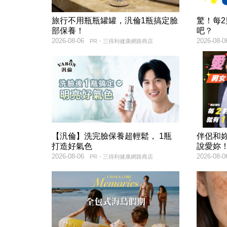
旅行不用瓶瓶罐罐，汎倫1瓶搞定臉
驚！每
部保養！
吧？
2026-08-06
2026-08-0
PR・三得利健康網路商店
【汎倫】洗完臉保養超輕鬆， 1瓶
伴侶和
打造好氣色
說愛妳
2026-08-06
2026-08-0
PR・三得利健康網路商店