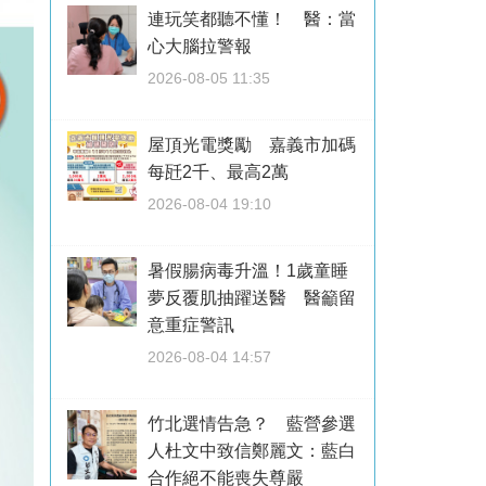
連玩笑都聽不懂！ 醫：當
心大腦拉警報
2026-08-05 11:35
屋頂光電獎勵 嘉義市加碼
每瓩2千、最高2萬
2026-08-04 19:10
暑假腸病毒升溫！1歲童睡
夢反覆肌抽躍送醫 醫籲留
意重症警訊
2026-08-04 14:57
竹北選情告急？ 藍營參選
人杜文中致信鄭麗文：藍白
合作絕不能喪失尊嚴