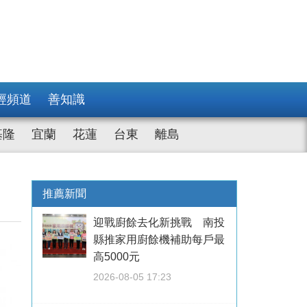
經頻道
善知識
基隆
宜蘭
花蓮
台東
離島
推薦新聞
迎戰廚餘去化新挑戰 南投
縣推家用廚餘機補助每戶最
高5000元
2026-08-05 17:23