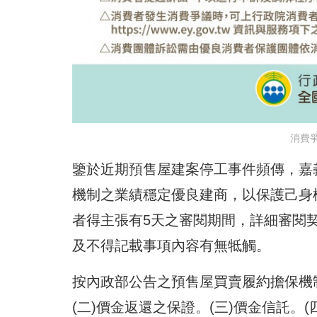
消費
鑒於近期預售屋建案停工事件頻傳，嘉
機制之業績穩定優良建商，以保護己身
者得主張有5天之審閱期間，詳細審閱
及不得記載事項內容有無牴觸。
按內政部公告之預售屋買賣履約擔保機制
(二)價金返還之保證。(三)價金信託。