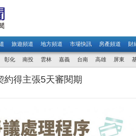
道
旅遊頻道
地方頻道
市場快訊
房產頻道
財
彰化
南投
雲林
嘉義
台南
高雄
屏東
契約得主張5天審閱期