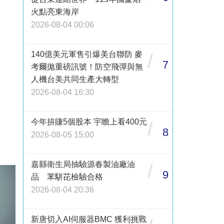
火點亮東海岸
2026-08-04 00:06
140億美元軍售引爆美台聯防 麥
/
7
考爾拋重磅訊號！防空飛彈與無
人機台美共同生產大轉型
2026-08-04 16:30
今年拚賺5個股本 宇瞻上看400元
/
8
2026-08-05 15:00
嘉縣衛生局抽驗源春製油廠油
/
9
品 苯駢芘檢驗合格
2026-08-04 20:36
新唐切入AI伺服器BMC 獲利挑戰