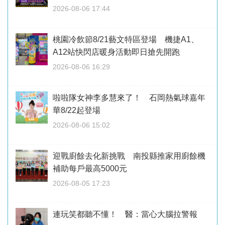
2026-08-06 17:44
桃園冷飲節8/21藝文特區登場 機捷A1、
A12站快閃店暖身活動即日搶先開跑
2026-08-06 16:29
啦啦隊女神李多慧來了！ 石岡熱氣球嘉年
華8/22起登場
2026-08-06 15:02
迎戰廚餘去化新挑戰 南投縣推家用廚餘機
補助每戶最高5000元
2026-08-05 17:23
連玩笑都聽不懂！ 醫：當心大腦拉警報