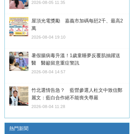
2026-08-05 11:35
屋頂光電獎勵 嘉義市加碼每瓩2千、最高2
萬
2026-08-04 19:10
暑假腸病毒升溫！1歲童睡夢反覆肌抽躍送
醫 醫籲留意重症警訊
2026-08-04 14:57
竹北選情告急？ 藍營參選人杜文中致信鄭
麗文：藍白合作絕不能喪失尊嚴
2026-08-04 11:28
熱門新聞