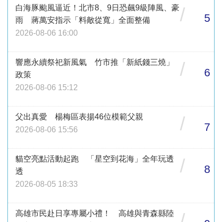
白海豚颱風逼近！北市8、9日恐飆9級陣風、豪
/
5
雨 蔣萬安指示「料敵從寬」全面整備
2026-08-06 16:00
響應永續祭祀新風氣 竹市推「新紙錢三燒」
/
6
政策
2026-08-06 15:12
父出真愛 楊梅區表揚46位模範父親
/
7
2026-08-06 15:56
貓空亮點活動起跑 「星空到花海」全年玩透
/
8
透
2026-08-05 18:33
高雄市民赴日享專屬小禮！ 高雄與青森縣陸
/