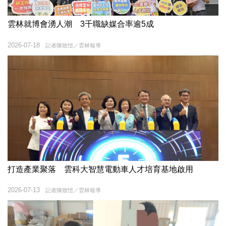
雲林就博會湧人潮 3千職缺媒合率逾5成
2026-07-18
記者陳致愷／雲林報導
打造產業聚落 雲科大智慧電動車人才培育基地啟用
2026-07-13
記者陳致愷／雲林報導