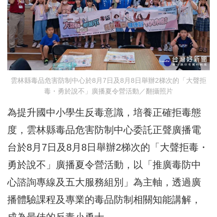
雲林縣毒品危害防制中心於8月7日及8月8日舉辦2梯次的「大聲拒
毒・勇於說不」廣播夏令營活動／翻攝照片
為提升國中小學生反毒意識，培養正確拒毒態
度，雲林縣毒品危害防制中心委託正聲廣播電
台於8月7日及8月8日舉辦2梯次的「大聲拒毒・
勇於說不」廣播夏令營活動，以「推廣毒防中
心諮詢專線及五大服務組別」為主軸，透過廣
播體驗課程及專業的毒品防制相關知能講解，
成為最佳的反毒小勇士。