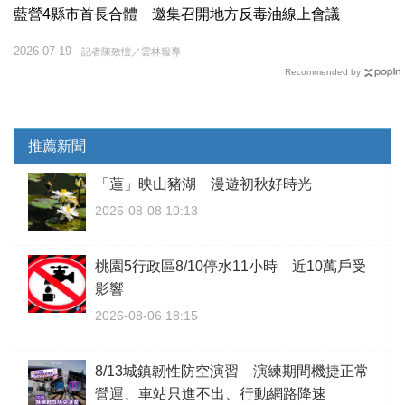
藍營4縣市首長合體 邀集召開地方反毒油線上會議
2026-07-19
記者陳致愷／雲林報導
Recommended by
推薦新聞
「蓮」映山豬湖 漫遊初秋好時光
2026-08-08 10:13
桃園5行政區8/10停水11小時 近10萬戶受
影響
2026-08-06 18:15
8/13城鎮韌性防空演習 演練期間機捷正常
營運、車站只進不出、行動網路降速