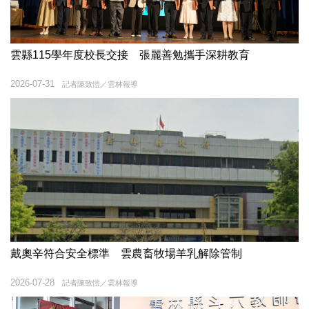
雲縣115學年度校長交接 張麗善勉攜手深耕教育
2026-07-31
記者陳致愷／雲林報導
戴奧辛符合安全標準 雲農畜牧場羊乳解除管制
2026-07-28
記者陳致愷／雲林報導