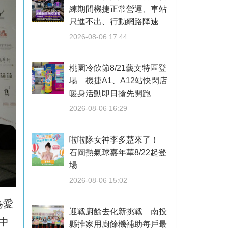
練期間機捷正常營運、車站
只進不出、行動網路降速
2026-08-06 17:44
桃園冷飲節8/21藝文特區登
場 機捷A1、A12站快閃店
暖身活動即日搶先開跑
2026-08-06 16:29
啦啦隊女神李多慧來了！
石岡熱氣球嘉年華8/22起登
場
2026-08-06 15:02
為愛
迎戰廚餘去化新挑戰 南投
中
縣推家用廚餘機補助每戶最