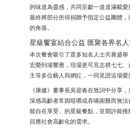
的味道為靈感，共同呈獻一道道滿載愛
最終將部分所得捐贈予指定公益團體，
的角落。
星級饗宴結合公益 匯聚各界名人
本次餐會吸引了眾多知名人士共襄盛舉
宏榮到場響應，現場更可見志祺七七、
主等多位藝人與網紅，一同見證這場愛
《康健》董事長吳迎春在致詞中分享，
深感高齡者常因咀嚼或吞嚥困難而無法
能自在享受」的星級餐點，並期許能推
回應社會高齡化的需求。