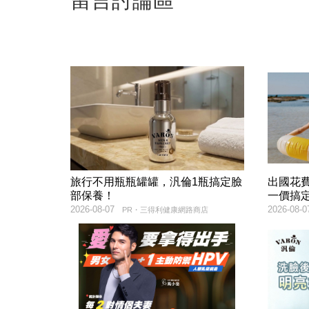
留言討論區
旅行不用瓶瓶罐罐，汎倫1瓶搞定臉
出國花
部保養！
一價搞
2026-08-07
2026-08-0
PR・三得利健康網路商店