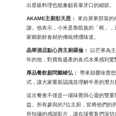
出星級料理也能兼顧長輩牙口的細節。
AKAME主廚彭天恩：
來自屏東部落的
謝。他表示，小米是魯凱族的「根」，
家鄉新鮮食材的傳統煙燻味道。
晶華酒店點心房主廚羅倫：
以芒果為主
年的他，對寶島盛產的各式水果感到驚
厚品餐飲顧問戴峻弘：
帶來顛覆味蕾想
式，讓大家重新認識並理解牛蒡的潛力
這次餐會不僅是一場味覺與心靈的雙重
益。所有參與的7位主廚，皆將他們的
所拍攝的感謝影片，讓在場賓客們深切