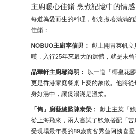
主廚暖心佳餚 烹煮記憶中的情感
每道為愛而生的料理，都烹煮著滿滿的
佳餚：
NOBUO主廚李信男：
獻上開胃菜帆立
嘆，入行25年來最大的遺憾，就是未
晶華軒主廚鄔海明：
以一道「椰皇花膠
更是香港家庭餐桌上愛的象徵。他將從
身好湯中，讓煲湯滿是溫柔。
「雋」廚藝總監陳泰榮：
獻上主菜「鮑
從上海飛來，兩人嘗試了鮑魚搭配「苦
受現場最年長的89歲賓客秀蓮阿姨喜