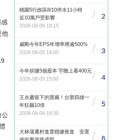
桃園5行政區8/10停水11小時
/
2
近10萬戶受影響
與感
2026-08-06 18:15
是他
威剛今年EPS年增率將逾500%
/
3
2026-08-05 14:00
9
今年拚賺5個股本 宇瞻上看400元
/
4
2026-08-05 15:00
王永慶留下的寶藏！台塑四雄一
/
5
年狂飆10倍
2026-08-04 16:30
會公
體
大林蒲遷村進度穩健推進 安置
/
6
地街廓道路成型