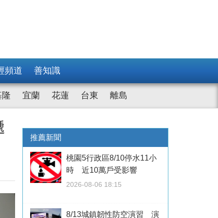
經頻道
善知識
基隆
宜蘭
花蓮
台東
離島
遞
推薦新聞
桃園5行政區8/10停水11小
時 近10萬戶受影響
2026-08-06 18:15
8/13城鎮韌性防空演習 演