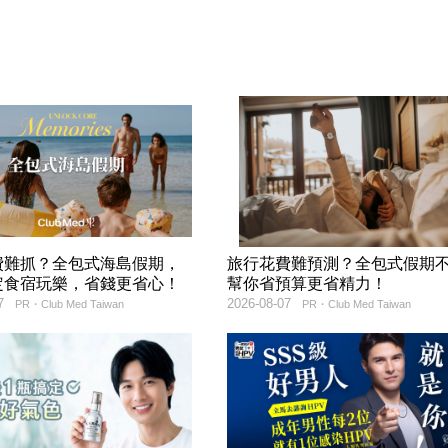
費難抓？全包式海島假期，
旅行花費難預測？全包式假期
定食宿玩樂，省錢更省心！
幫你省預算更省精力！
7
2026-08-07
PR・Club Med Taiwan
PR・Club Med Taiwan