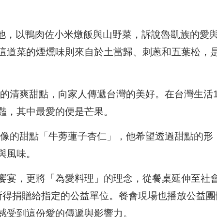
他，以鴨肉佐小米燉飯與山野菜，訴說魯凱族的愛
這道菜的煙燻味則來自於土當歸、刺蔥和五葉松，
的清爽甜點，向家人傳遞台灣的美好。在台灣生活1
豔，其中最愛的便是芒果。
像的甜點「牛蒡蓮子杏仁」，他希望透過甜點的形
與風味。
饗宴，更將「為愛料理」的理念，從餐桌延伸至社
所得捐贈給指定的公益單位。餐會現場也播放公益團
感受到這份愛的傳遞與影響力。