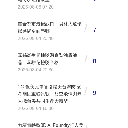
2026-08-06 07:20
縫合都市最後缺口 員林大道環
/
7
狀路網全面串聯
2026-08-04 20:49
嘉縣衛生局抽驗源春製油廠油
/
8
品 苯駢芘檢驗合格
2026-08-04 20:36
140億美元軍售引爆美台聯防 麥
/
9
考爾拋重磅訊號！防空飛彈與無
人機台美共同生產大轉型
2026-08-04 16:30
力積電轉型3D AI Foundry打入美