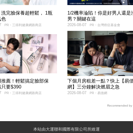
洗完臉保養超輕鬆， 1瓶
1/2機率淪陷！你是好男人還是
氣色
男？關鍵在這
7
2026-08-07
PR・三得利健康網路商店
PR・台灣癌症基金會
用推薦！輕鬆搞定臉部保
下個月房租差一點？快上【易
只要$390
網】三分鐘解決燃眉之急
7
2026-08-07
PR・三得利健康網路商店
PR・易借網
Recommended by
本站由大運聯和國際有限公司所維運