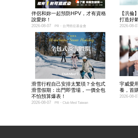
伴侶和妳一起預防HPV，才有資格
【汎倫】
說愛妳！
打造好
2026-08-07
2026-08-0
PR・台灣癌症基金會
滑雪行程自己安排太繁瑣？全包式
宇威愛
滑雪假期：出門即雪場，一價全包
養，首購
不怕預算爆表！
2026-08-0
2026-08-07
PR・Club Med Taiwan