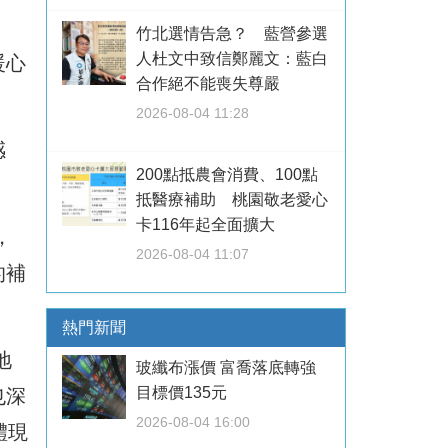
竹北選情告急？ 藍營參選
人杜文中致信鄭麗文：藍白
暖心
合作絕不能喪失尊嚴
2026-08-04 11:28
感
200點抵農會消費、100點
抵醫療補助 桃園敬老愛心
卡116年起全面擴大
，
2026-08-04 11:07
的補
熱門新聞
地
玻纖布漲價 富喬落底轉強
目標價135元
也深
2026-08-04 16:00
體現