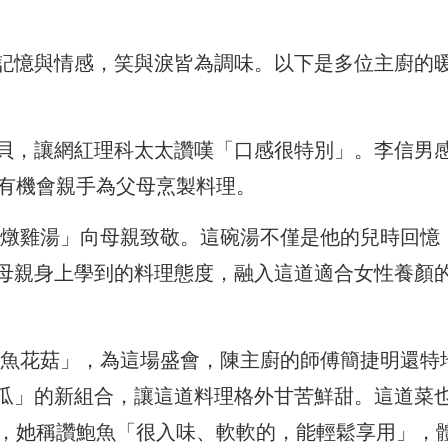
記憶與情感，笑與淚皆為調味。以下是多位主廚的
貝，讓網紅理科太太讚嘆「口感很特別」。李信男
曾有機會親手為父母烹製料理。
燉雞湯」向母親致敬。這碗湯不僅是他的兒時回憶
母親身上學到的料理態度，融入這道適合女性養顏
魚花菇」，為這場盛會，陳主廚的師傅簡捷明還特
瓜」的新組合，讓這道料理格外甘苦鮮甜。這道菜
愛，她稱讚鮑魚「很入味、軟軟的，能輕鬆享用」，