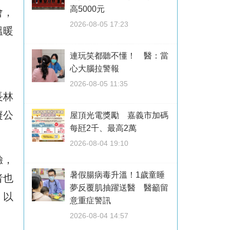
高5000元
會，
2026-08-05 17:23
溫暖
連玩笑都聽不懂！ 醫：當
心大腦拉警報
2026-08-05 11:35
長林
癡公
屋頂光電獎勵 嘉義市加碼
每瓩2千、最高2萬
2026-08-04 19:10
驗，
暑假腸病毒升溫！1歲童睡
者也
夢反覆肌抽躍送醫 醫籲留
，以
意重症警訊
2026-08-04 14:57