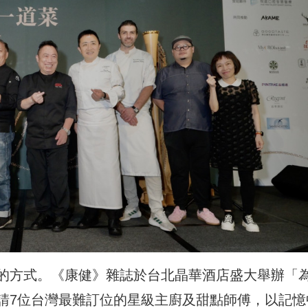
的方式。《康健》雜誌於台北晶華酒店盛大舉辦「
請7位台灣最難訂位的星級主廚及甜點師傅，以記憶