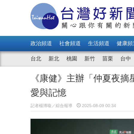
政治頻道
社會頻道
生活頻道
健康頻
台北
新北
桃園
新竹
苗栗
台中
《康健》主辦「仲夏夜摘
愛與記憶
記者楊博喻／綜合報導
2025-08-09 00:34