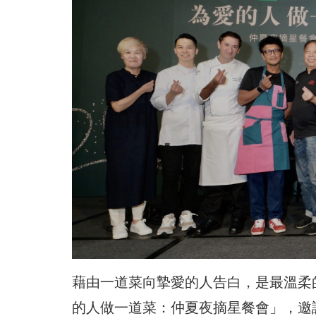
藉由一道菜向摯愛的人告白，是最溫柔
的人做一道菜：仲夏夜摘星餐會」，邀