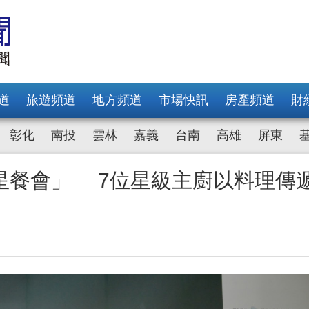
道
旅遊頻道
地方頻道
市場快訊
房產頻道
財
彰化
南投
雲林
嘉義
台南
高雄
屏東
星餐會」 7位星級主廚以料理傳