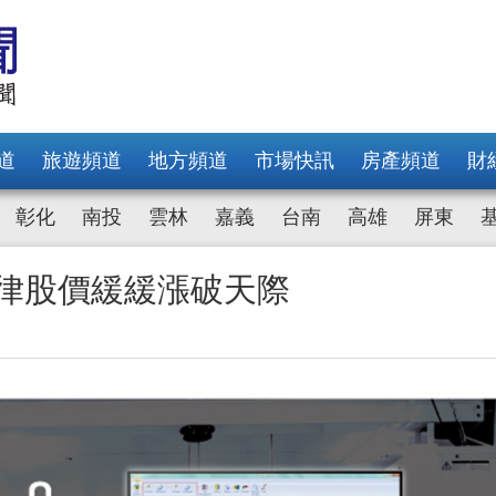
道
旅遊頻道
地方頻道
市場快訊
房產頻道
財
彰化
南投
雲林
嘉義
台南
高雄
屏東
德律股價緩緩漲破天際