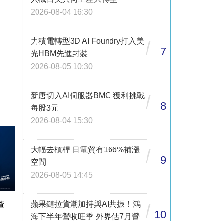
2026-08-04 16:30
力積電轉型3D AI Foundry打入美
/
7
光HBM先進封裝
2026-08-05 10:30
新唐切入AI伺服器BMC 獲利挑戰
/
8
每股3元
2026-08-04 15:30
大幅去槓桿 日電貿有166%補漲
/
9
空間
2026-08-05 14:45
蘋果鏈拉貨潮加持與AI共振！鴻
渣
/
10
海下半年營收旺季 外界估7月營