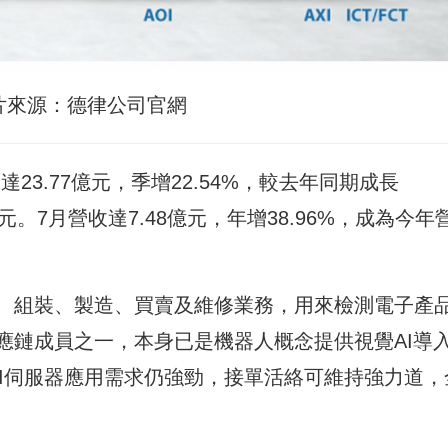
片來源：德律公司官網
收達23.77億元，季增22.54%，較去年同期成長
.21元。7月營收達7.48億元，年增38.96%，成為今年
、組裝、製造、買賣及維修業務，用來檢測電子產
應鏈成員之一，本身已是機器人概念提供視覺AI導
AI伺服器應用需求仍強勁，接單活絡可維持強力道，