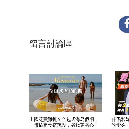
留言討論區
出國花費難抓？全包式海島假期，
伴侶和
一價搞定食宿玩樂，省錢更省心！
說愛妳