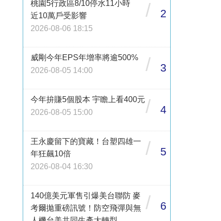
桃園5行政區8/10停水11小時
/
2
近10萬戶受影響
2026-08-06 18:15
威剛今年EPS年增率將逾500%
/
3
2026-08-05 14:00
今年拚賺5個股本 宇瞻上看400元
/
4
2026-08-05 15:00
王永慶留下的寶藏！台塑四雄一
/
5
年狂飆10倍
2026-08-04 16:30
140億美元軍售引爆美台聯防 麥
/
6
考爾拋重磅訊號！防空飛彈與無
人機台美共同生產大轉型