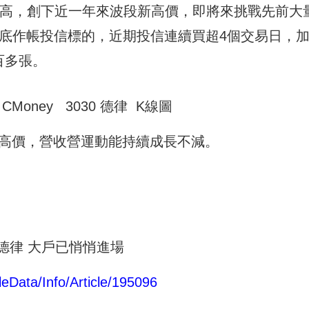
走高，創下近一年來波段新高價，即將來挑戰先前大
月季底作帳投信標的，近期投信連續買超4個交易日，
百多張。
Money 3030 德律 K線圖
高價，營收營運動能持續成長不減。
德律 大戶已悄悄進場
eData/Info/Article/195096