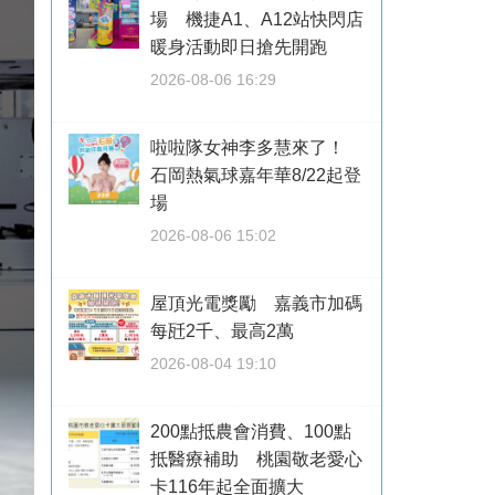
場 機捷A1、A12站快閃店
暖身活動即日搶先開跑
2026-08-06 16:29
啦啦隊女神李多慧來了！
石岡熱氣球嘉年華8/22起登
場
2026-08-06 15:02
屋頂光電獎勵 嘉義市加碼
每瓩2千、最高2萬
2026-08-04 19:10
200點抵農會消費、100點
抵醫療補助 桃園敬老愛心
卡116年起全面擴大