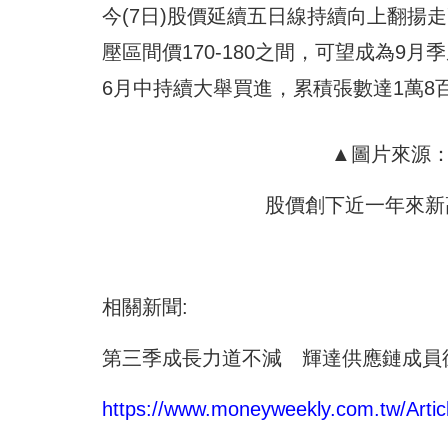
今(7日)股價延續五日線持續向上翻揚
壓區間價170-180之間，可望成為9
6月中持續大舉買進，累積張數達1萬8
▲圖片來源：C
股價創下近一年來新
相關新聞:
第三季成長力道不減 輝達供應鏈成員
https://www.moneyweekly.com.tw/Articl