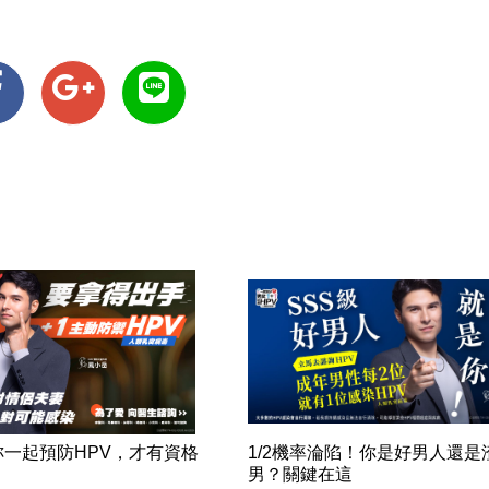
妳一起預防HPV，才有資格
1/2機率淪陷！你是好男人還是
！
男？關鍵在這