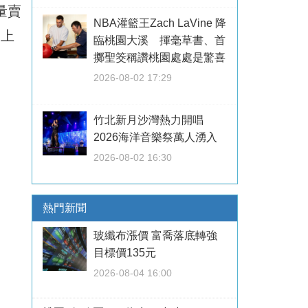
量賣
NBA灌籃王Zach LaVine 降
加上
臨桃園大溪 揮毫草書、首
擲聖筊稱讚桃園處處是驚喜
2026-08-02 17:29
竹北新月沙灣熱力開唱
2026海洋音樂祭萬人湧入
2026-08-02 16:30
熱門新聞
玻纖布漲價 富喬落底轉強
目標價135元
2026-08-04 16:00