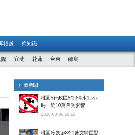
經頻道
善知識
基隆
宜蘭
花蓮
台東
離島
推薦新聞
桃園5行政區8/10停水11小
時 近10萬戶受影響
2026-08-06 18:15
桃園冷飲節8/21藝文特區登