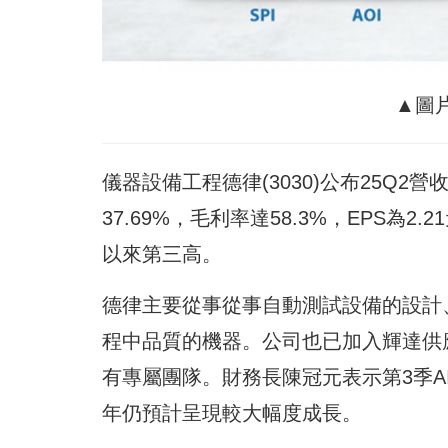
▲圖
儀器設備工程德律(3030)公布25Q2營
37.69%，毛利率達58.3%，EPS為2
以來第三高。
德律主要從事從事自動測試設備的設計
程中品質的機器。公司也已加入輝達供
有專屬團隊。財務長陳冠元表示第3季
年仍預計呈現較大幅度成長。