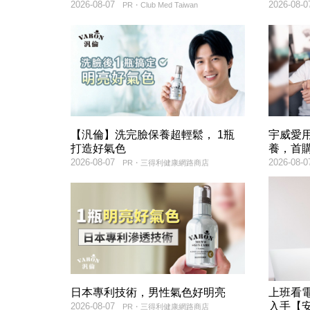
2026-08-07
2026-08-0
PR・Club Med Taiwan
【汎倫】洗完臉保養超輕鬆， 1瓶
宇威愛
打造好氣色
養，首購
2026-08-07
2026-08-0
PR・三得利健康網路商店
日本專利技術，男性氣色好明亮
上班看電
入手【
2026-08-07
PR・三得利健康網路商店