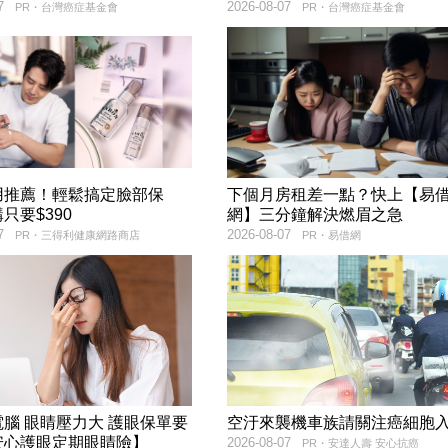
7
2026-08-07
PR・台灣癌症基金會
PR・台灣癌症基金會
用推薦！輕鬆搞定臉部保
下個月房租差一點？快上【易
只要$390
網】三分鐘解決燃眉之急
7
2026-08-07
PR・三得利健康網路商店
PR・易借網
腦 眼睛壓力大 護眼保單要
空汙來襲機車族請關注癌細胞
安心護眼定期眼睛險】
2026-08-07
PR・安達人壽 安心抗癌