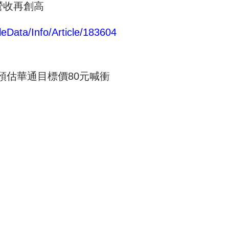
營收再創高
eData/Info/Article/183604
預估華通目標價80元喊衝