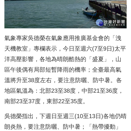
氣象專家吳德榮在氣象應用推廣基金會的「洩
天機教室」專欄表示，今日至週六(7至9日)太平
洋高壓影響，各地為晴朗酷熱的「盛夏」，山
區午後偶有局部短暫降雨的機率；全臺最高氣
溫將升至38度左右，要注意防曬、防中暑。各
地區氣溫為：北部23至38度，中部21至36度，
南部23至37度，東部22至35度。
吳德榮指出，下週日至週三(10至13日)各地仍晴
朗炎熱，要注意防曬、防中暑；「熱帶擾動」