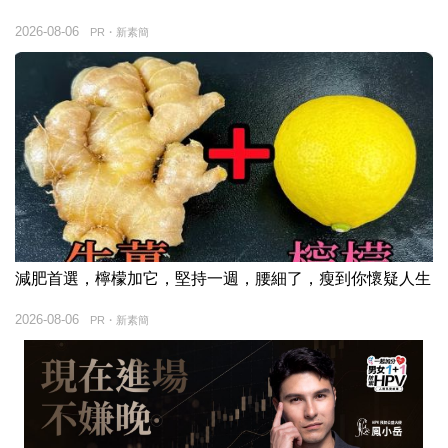
2026-08-06
PR・新素簡
減肥首選，檸檬加它，堅持一週，腰細了，瘦到你懷疑人生
2026-08-06
PR・新素簡