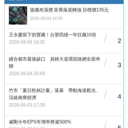
玻纖布漲價 富喬落底轉強 目標價135元
2026-08-04 16:00
王永慶留下的寶藏！台塑四雄一年狂飆10倍
/
2
2026-08-04 16:30
縫合都市最後缺口 員林大道環狀路網全面串
/
3
聯
2026-08-04 20:49
竹市「夏日乾杯計畫」落幕 帶動海港觀光、
/
4
活絡南寮經濟
2026-08-03 17:39
威剛今年EPS年增率將逾500%
/
5