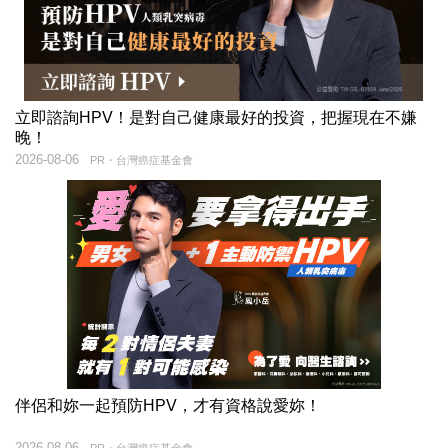
立即諮詢HPV！是對自己健康最好的投資，把握現在不嫌
晚！
2026-08-06
PR・台灣癌症基金會
伴侶和妳一起預防HPV，才有資格說愛妳！
2026-08-06
PR・台灣癌症基金會