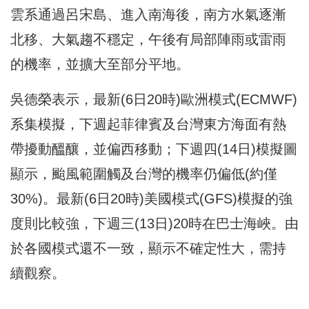
雲系通過呂宋島、進入南海後，南方水氣逐漸
北移、大氣趨不穩定，午後有局部陣雨或雷雨
的機率，並擴大至部分平地。
吳德榮表示，最新(6日20時)歐洲模式(ECMWF)
系集模擬，下週起菲律賓及台灣東方海面有熱
帶擾動醞釀，並偏西移動；下週四(14日)模擬圖
顯示，颱風範圍觸及台灣的機率仍偏低(約僅
30%)。最新(6日20時)美國模式(GFS)模擬的強
度則比較強，下週三(13日)20時在巴士海峽。由
於各國模式還不一致，顯示不確定性大，需持
續觀察。