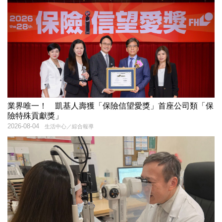
業界唯一！ 凱基人壽獲「保險信望愛獎」首座公司類「保
險特殊貢獻獎」
2026-08-04
生活中心／綜合報導