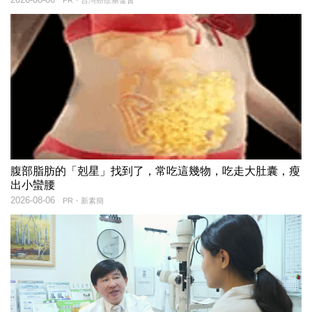
腹部脂肪的「剋星」找到了，常吃這幾物，吃走大肚囊，瘦
出小蠻腰
2026-08-06
PR・新素簡