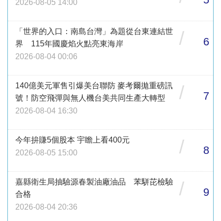
2026-08-05 14:00
「世界的入口：南島台灣」為題從台東連結世
/
6
界 115年國慶焰火點亮東海岸
2026-08-04 00:06
140億美元軍售引爆美台聯防 麥考爾拋重磅訊
/
7
號！防空飛彈與無人機台美共同生產大轉型
2026-08-04 16:30
今年拚賺5個股本 宇瞻上看400元
/
8
2026-08-05 15:00
嘉縣衛生局抽驗源春製油廠油品 苯駢芘檢驗
/
9
合格
2026-08-04 20:36