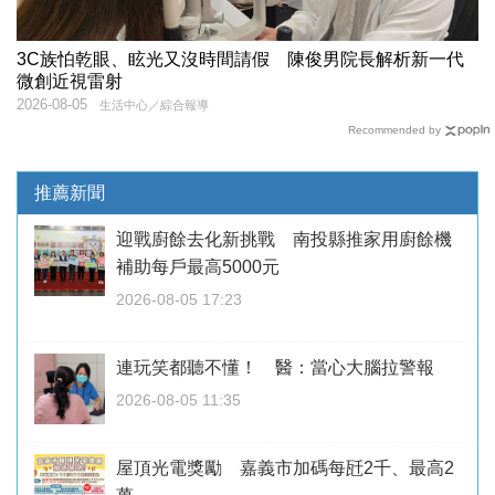
3C族怕乾眼、眩光又沒時間請假 陳俊男院長解析新一代
微創近視雷射
2026-08-05
生活中心／綜合報導
Recommended by
推薦新聞
迎戰廚餘去化新挑戰 南投縣推家用廚餘機
補助每戶最高5000元
2026-08-05 17:23
連玩笑都聽不懂！ 醫：當心大腦拉警報
2026-08-05 11:35
屋頂光電獎勵 嘉義市加碼每瓩2千、最高2