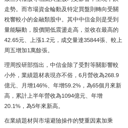
走勢。而市場資金輪動及特定買盤則轉向受關
稅響較小的金融類股中。其中中信金則是受到
量能驅動，股價開低震盪走高，並收在最高的
42.65元、上漲1.2元，成交量達35844張、較上
周五增加1萬餘張。
理周投研部指出，中信金除了受對等關影響較
小外，業績題材表現亦不俗，6月營收為268.9
億元、月增146%、年增59.2%，為65個月來新
高，累計上半年營收為1094億元、年增
20.1%，為5年來新高。
在業績題材與市場避險操作的雙重因素加乘