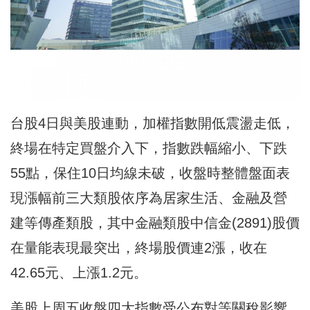
台股4日與美股連動，加權指數開低震盪走低，
終場在特定買盤介入下，指數跌幅縮小、下跌
55點，保住10日均線未破，收盤時整體盤面表
現漲幅前三大類股依序為居家生活、金融及營
建等傳產類股，其中金融類股中信金(2891)股價
在量能表現最突出，終場股價連2漲，收在
42.65元、上漲1.2元。
美股上周五收盤四大指數受公布對等關稅影響