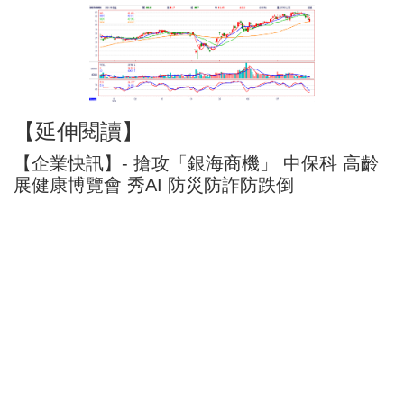
【延伸閱讀】
【企業快訊】- 搶攻「銀海商機」 中保科 高齡
展健康博覽會 秀AI 防災防詐防跌倒