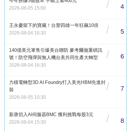
今年拚賺5個股本 宇瞻上看400元
/
4
2026-08-05 15:00
王永慶留下的寶藏！台塑四雄一年狂飆10倍
/
5
2026-08-04 16:30
140億美元軍售引爆美台聯防 麥考爾拋重磅訊
/
6
號！防空飛彈與無人機台美共同生產大轉型
2026-08-04 16:30
力積電轉型3D AI Foundry打入美光HBM先進封
/
7
裝
2026-08-05 10:30
新唐切入AI伺服器BMC 獲利挑戰每股3元
/
8
2026-08-04 15:30