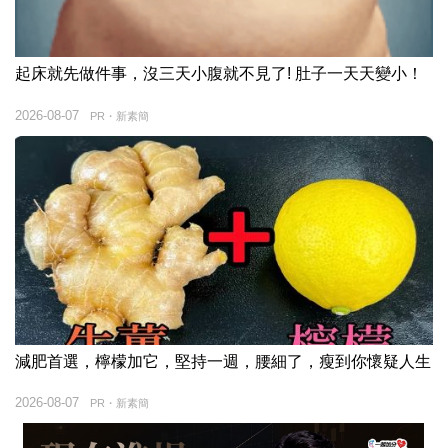
起床就先做件事，沒三天小腹就不見了! 肚子一天天變小！
2026-08-07
PR・新素簡
減肥首選，檸檬加它，堅持一週，腰細了，瘦到你懷疑人生
2026-08-07
PR・新素簡