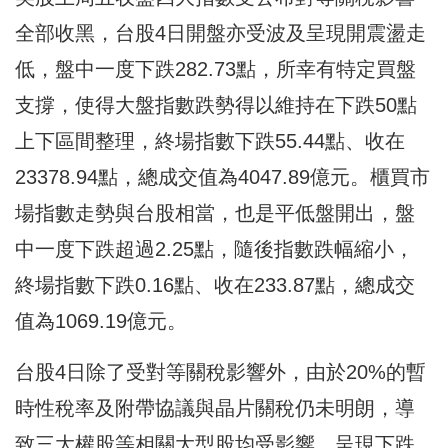
全部收黑，台股4日開盤亦受波及呈現開震盪走
低，盤中一度下跌282.73點，所幸有特定買盤
支撐，使得大盤指數跌勢得以維持在下跌50點
上下區間整理，終場指數下跌55.44點、收在
23378.94點，總成交值為4047.89億元。櫃買市
場指數走勢與台股相當，也是平低盤開出，盤
中一度下跌超過2.25點，隨後指數跌幅縮小，
終場指數下跌0.16點、收在233.87點，總成交
值為1069.19億元。
台股4日除了受對等關稅影響外，由於20%的暫
時性稅率及附帶協議與晶片關稅仍未明朗，導
致三大權股等相關大型股均受影響，呈現下跌