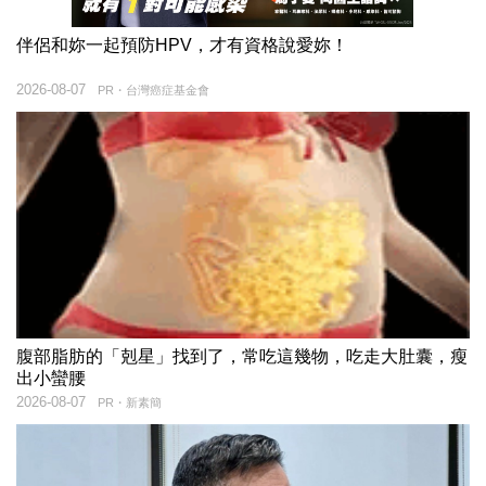
伴侶和妳一起預防HPV，才有資格說愛妳！
2026-08-07
PR・台灣癌症基金會
腹部脂肪的「剋星」找到了，常吃這幾物，吃走大肚囊，瘦
出小蠻腰
2026-08-07
PR・新素簡