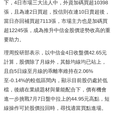
下，4日市場三大法人中，外資加碼買超10398
張，且為連2日買超，投信則在連10日賣超後，
當日亦回補買超7113張，市場主力也是加碼買
超12245張，成為推升中信金股價逆勢收高的重
要助力。
理周投研部表示，以中信金4日收盤價42.65元
計算，股價除了月線外，其餘均線均已站上，
且自5日線至月線的乖離率維持在2.06%
至-0.14%的較低區間內，顯示目前股仍處於低
檔，後續在業績題材與量能配合下，價有機會
進一步挑戰7月7日盤中拉上的44.95元高點，短
線操作可於股價拉回時，尋找適當買點進場。