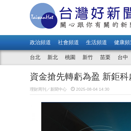
政治頻道
社會頻道
生活頻道
健康頻
台北
新北
桃園
新竹
苗栗
台中
資金搶先轉虧為盈 新鉅科
理財周刊／新聞中心
2025-08-04 14:30