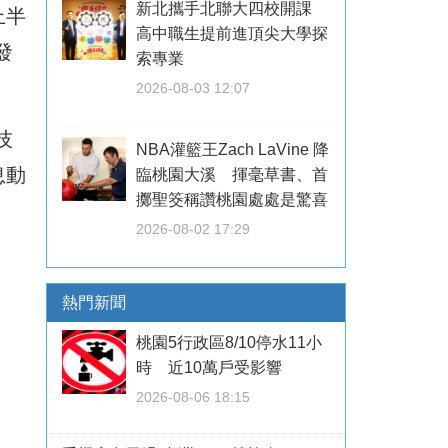
新北攜手北聯大四校開課
上半
高中職生提前進頂尖大學探
發
索專業
2026-08-03 12:07
技
NBA灌籃王Zach LaVine 降
息動
臨桃園大溪 揮毫草書、首
擲聖筊稱讚桃園處處是驚喜
2026-08-02 17:29
熱門新聞
桃園5行政區8/10停水11小
時 近10萬戶受影響
2026-08-06 18:15