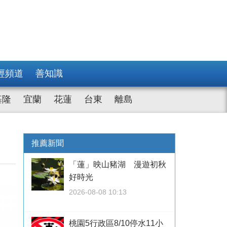
經頻道
善知識
基隆
宜蘭
花蓮
台東
離島
推薦新聞
「蓮」映山豬湖 漫遊初秋
好時光
2026-08-08 10:13
桃園5行政區8/10停水11小