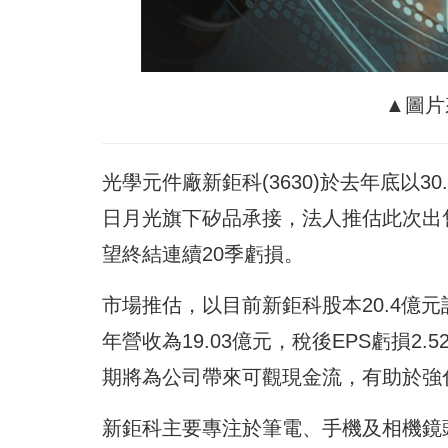
▲圖片
光學元件廠新鉅科(3630)於去年底以
日月光旗下矽品承接，法人推估此次出
望終結連續20季虧損。
市場推估，以目前新鉅科股本20.4億元
年營收為19.03億元，稅後EPS虧損2
期將為公司帶來可觀現金流，有助於強
新鉅科主要專注於筆電、手機及相機鏡