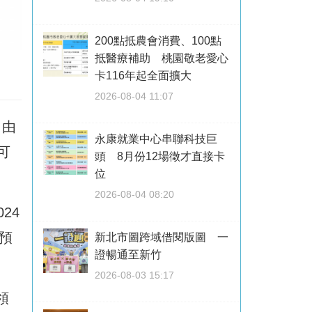
200點抵農會消費、100點
抵醫療補助 桃園敬老愛心
卡116年起全面擴大
2026-08-04 11:07
，由
永康就業中心串聯科技巨
可
頭 8月份12場徵才直接卡
位
2026-08-04 08:20
24
分預
新北市圖跨域借閱版圖 一
證暢通至新竹
2026-08-03 15:17
領