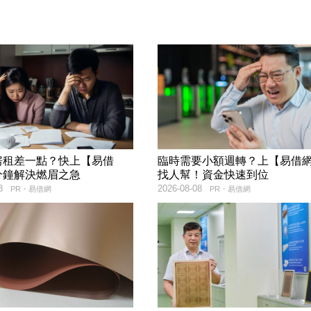
房租差一點？快上【易借
臨時需要小額週轉？上【易借
分鐘解決燃眉之急
找人幫！資金快速到位
8
2026-08-08
PR・易借網
PR・易借網