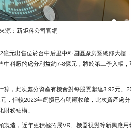
來源：新鉅科公司官網
30.2億元出售位於台中后里中科園區廠房暨總部大樓
售中科廠的處分利益約7-8億元，將於第二季入帳，
計算，此次處分資產有機會對每股貢獻達3.92元。20
.52元，但較2023年虧損已有明顯收斂，此次資產處
化財務結構。
頭製造，近年更積極拓展VR、機器視覺等新興應用