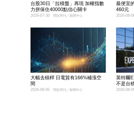
台股30日「拉積盤」再現 加權指數
最便宜的
力拼保住40000點信心關卡
460元
2026-07-30
2026-08-0
理財周刊／新聞中心
大幅去槓桿 日電貿有166%補漲空
英特爾E
間
不是台
2026-08-05
2026-08-0
理財周刊／新聞中心