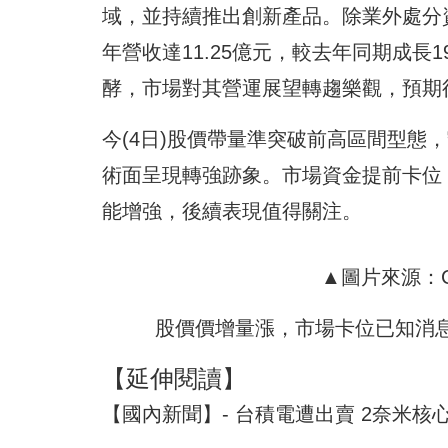
域，並持續推出創新產品。除業外處分
年營收達11.25億元，較去年同期成長
酵，市場對其營運展望轉趨樂觀，預期
今(4日)股價帶量準突破前高區間型態
術面呈現轉強跡象。市場資金提前卡位
能增強，後續表現值得關注。
▲圖片來源：CM
股價價增量漲，市場卡位已知消
【延伸閱讀】
【國內新聞】- 台積電遭出賣 2奈米核