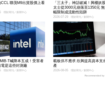
CCL 聯茂M9出貨股價上看
「三太子」神話破滅！興櫃妖
太士從3000元崩落至1350元 
幅限制成流動性陷阱
6
理財周刊／新聞中心
2026-07-29
理財周刊／新聞中心
MIB-T喊降本五成！受害者
載板供不應求 欣興提高資本支
積電是這些封測廠
產
5
2026-08-05
理財周刊／新聞中心
理財周刊／新聞中心
Recommended by