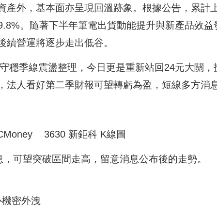
資產外，基本面亦呈現回溫跡象。根據公告，累計
19.8%。隨著下半年筆電出貨動能提升與新產品效益
後續營運將逐步走出低谷。
，守穩季線震盪整理，今日更是重新站回24元大關，
，法人看好第二季財報可望轉虧為盈，短線多方消
oney 3630 新鉅科 K線圖
息，可望突破區間走高，留意消息公布後的走勢。
心機密外洩