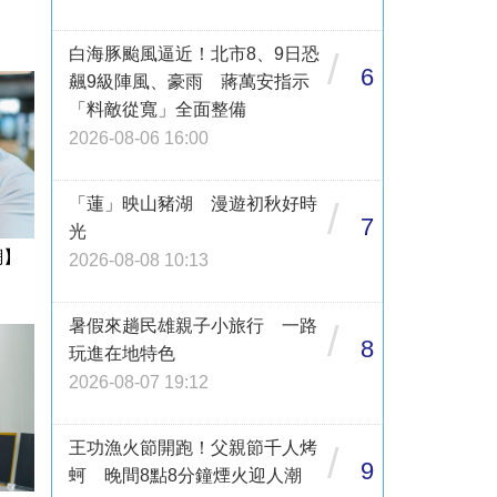
白海豚颱風逼近！北市8、9日恐
/
6
飆9級陣風、豪雨 蔣萬安指示
「料敵從寬」全面整備
2026-08-06 16:00
「蓮」映山豬湖 漫遊初秋好時
/
7
光
網】
2026-08-08 10:13
暑假來趟民雄親子小旅行 一路
/
8
玩進在地特色
2026-08-07 19:12
王功漁火節開跑！父親節千人烤
/
9
蚵 晚間8點8分鐘煙火迎人潮