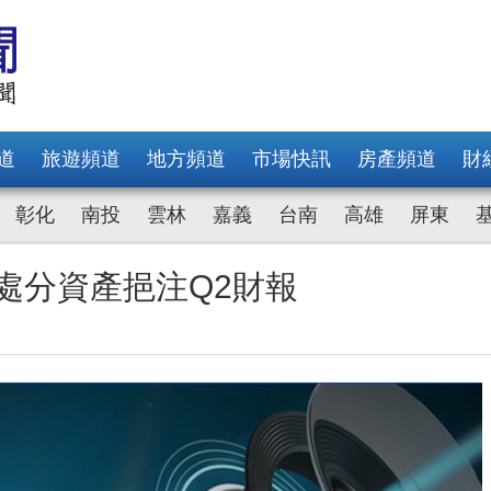
道
旅遊頻道
地方頻道
市場快訊
房產頻道
財
彰化
南投
雲林
嘉義
台南
高雄
屏東
處分資產挹注Q2財報