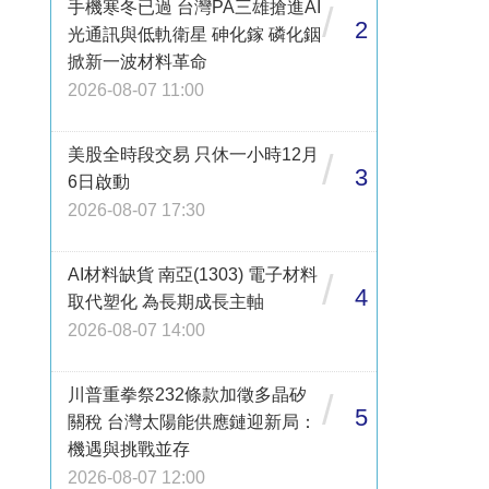
手機寒冬已過 台灣PA三雄搶進AI
/
2
光通訊與低軌衛星 砷化鎵 磷化銦
掀新一波材料革命
2026-08-07 11:00
美股全時段交易 只休一小時12月
/
3
6日啟動
2026-08-07 17:30
AI材料缺貨 南亞(1303) 電子材料
/
4
取代塑化 為長期成長主軸
2026-08-07 14:00
川普重拳祭232條款加徵多晶矽
/
5
關稅 台灣太陽能供應鏈迎新局：
機遇與挑戰並存
2026-08-07 12:00