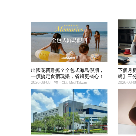
出國花費難抓？全包式海島假期，
下個月
一價搞定食宿玩樂，省錢更省心！
網】三
2026-08-08
2026-08-0
PR・Club Med Taiwan