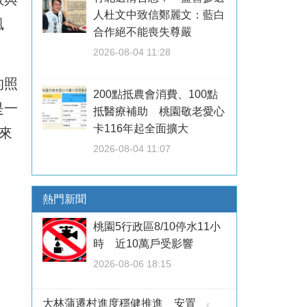
人杜文中致信鄭麗文：藍白
風
合作絕不能喪失尊嚴
2026-08-04 11:28
的照
200點抵農會消費、100點
是一
抵醫療補助 桃園敬老愛心
卡116年起全面擴大
來
2026-08-04 11:07
熱門新聞
桃園5行政區8/10停水11小
時 近10萬戶受影響
2026-08-06 18:15
大林蒲遷村進度穩健推進 安置