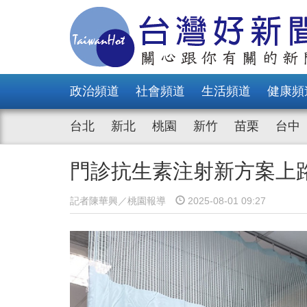
政治頻道
社會頻道
生活頻道
健康頻
台北
新北
桃園
新竹
苗栗
台中
門診抗生素注射新方案上
記者陳華興／桃園報導
2025-08-01 09:27