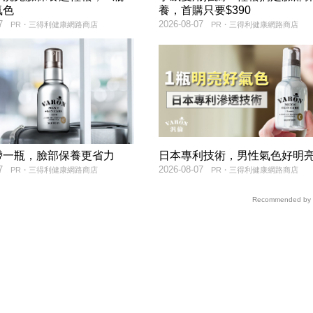
氣色
養，首購只要$390
7
2026-08-07
PR・三得利健康網路商店
PR・三得利健康網路商店
帶一瓶，臉部保養更省力
日本專利技術，男性氣色好明
7
2026-08-07
PR・三得利健康網路商店
PR・三得利健康網路商店
Recommended by