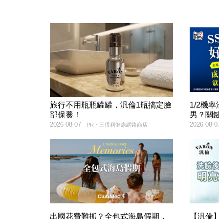
旅行不用瓶瓶罐罐，汎倫1瓶搞定臉
1/2機
部保養！
男？關
2026-08-07
2026-08-0
PR・三得利健康網路商店
出國花費難抓？全包式海島假期，
【汎倫】