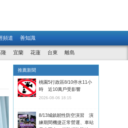
經頻道
善知識
基隆
宜蘭
花蓮
台東
離島
推薦新聞
桃園5行政區8/10停水11小
時 近10萬戶受影響
2026-08-06 18:15
8/13城鎮韌性防空演習 演
練期間機捷正常營運、車站