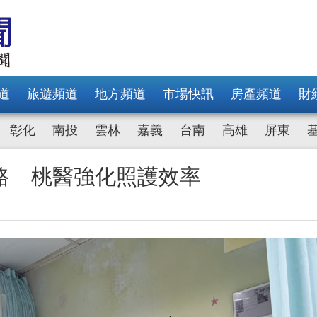
道
旅遊頻道
地方頻道
市場快訊
房產頻道
財
彰化
南投
雲林
嘉義
台南
高雄
屏東
路 桃醫強化照護效率