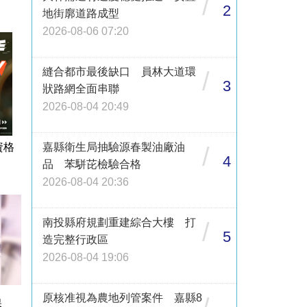
/
2
地街廓道路成型
2026-08-06 07:20
縫合都市最後缺口 員林大道環
/
3
狀路網全面串聯
2026-08-04 20:49
資格
嘉縣衛生局抽驗源春製油廠油
/
4
品 苯駢芘檢驗合格
2026-08-04 20:36
南投縣府規劃重建綜合大樓 打
/
5
造完整行政區
2026-08-04 19:06
原核准視為農地列管案件 嘉縣8
保