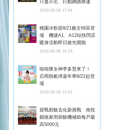
只進不出、行動網路降速
2026-08-06 17:44
桃園冷飲節8/21藝文特區登
場 機捷A1、A12站快閃店
暖身活動即日搶先開跑
2026-08-06 16:29
啦啦隊女神李多慧來了！
石岡熱氣球嘉年華8/22起登
場
2026-08-06 15:02
迎戰廚餘去化新挑戰 南投
縣推家用廚餘機補助每戶最
高5000元