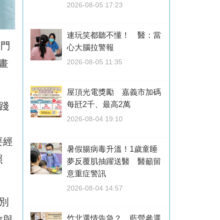
2026-08-05 17:23
連玩笑都聽不懂！ 醫：當
「門
心大腦拉警報
計畫
2026-08-05 11:35
屋頂光電獎勵 嘉義市加碼
每瓩2千、最高2萬
踐
2026-08-04 19:10
要經
暑假腸病毒升溫！1歲童睡
照
夢反覆肌抽躍送醫 醫籲留
意重症警訊
2026-08-04 14:57
別
教與
竹北選情告急？ 藍營參選