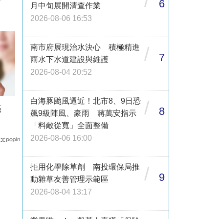
/
6
月中旬展開清查作業
2026-08-06 16:53
南市府展現治水決心 積極精進
/
7
雨水下水道建設與維護
2026-08-04 20:52
白海豚颱風逼近！北市8、9日恐
/
亮
8
飆9級陣風、豪雨 蔣萬安指示
「料敵從寬」全面整備
2026-08-06 16:00
拒用化學除草劑 南投環保局推
/
9
動雜草友善管理示範區
2026-08-04 13:17