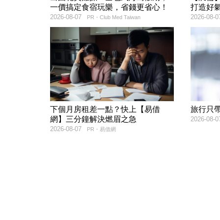
一價搞定食宿玩樂，省錢更省心！
打造好
2026-08-07
2026-08-0
PR・Club Med Taiwan
下個月房租差一點？快上【易借
旅行只
網】三分鐘解決燃眉之急
2026-08-0
2026-08-07
PR・易借網