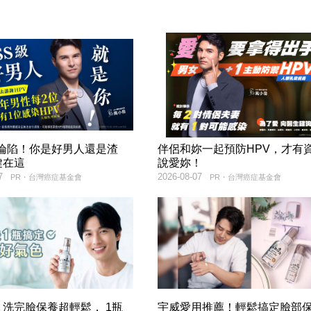
率淪陷！你是好男人還是渣
伴侶和妳一起預防HPV，才有
鍵在這
說愛妳！
7
2026-08-07
PR・台灣癌症基金會
PR・台灣癌症基金會
洗完臉保養超輕鬆， 1瓶
宇威愛用推薦！輕鬆搞定臉部