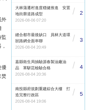
大林蒲遷村進度穩健推進 安置
/
2
地街廓道路成型
或外
2026-08-06 07:20
稽
縫合都市最後缺口 員林大道環
/
時監
3
狀路網全面串聯
器，
2026-08-04 20:49
嘉縣衛生局抽驗源春製油廠油
/
4
較優
品 苯駢芘檢驗合格
2026-08-04 20:36
來焚
南投縣府規劃重建綜合大樓 打
/
5
造完整行政區
2026-08-04 19:06