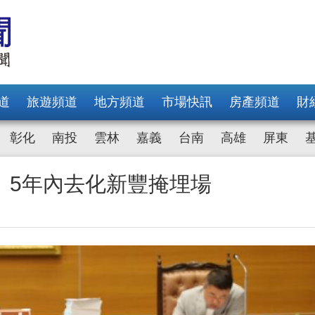
道
旅遊頻道
地方頻道
市場快訊
房產頻道
財
彰化
南投
雲林
嘉義
台南
高雄
屏東
 5年內去化新豐掩埋場