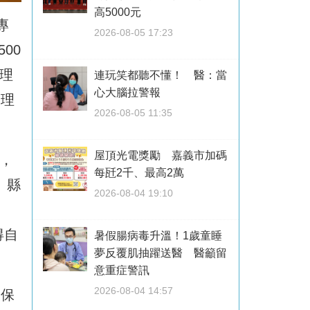
高5000元
專
2026-08-05 17:23
00
理
連玩笑都聽不懂！ 醫：當
心大腦拉警報
處理
2026-08-05 11:35
屋頂光電獎勵 嘉義市加碼
，
每瓩2千、最高2萬
。縣
2026-08-04 19:10
、
得自
暑假腸病毒升溫！1歲童睡
夢反覆肌抽躍送醫 醫籲留
意重症警訊
2026-08-04 14:57
環保