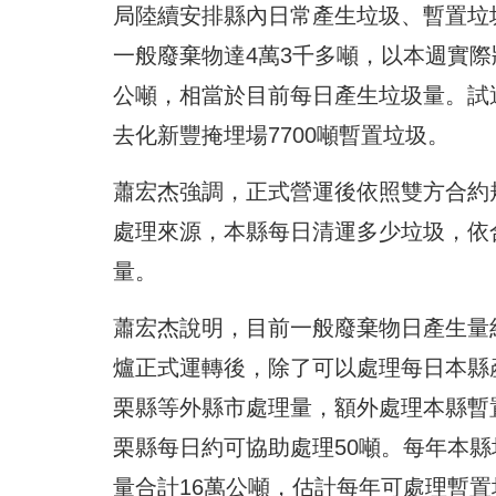
局陸續安排縣內日常產生垃圾、暫置垃
一般廢棄物達4萬3千多噸，以本週實際
公噸，相當於目前每日產生垃圾量。試
去化新豐掩埋場7700噸暫置垃圾。
蕭宏杰強調，正式營運後依照雙方合約
處理來源，本縣每日清運多少垃圾，依
量。
蕭宏杰說明，目前一般廢棄物日產生量約3
爐正式運轉後，除了可以處理每日本縣
栗縣等外縣市處理量，額外處理本縣暫
栗縣每日約可協助處理50噸。每年本縣
量合計16萬公噸，估計每年可處理暫置