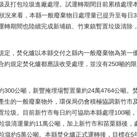
圾及打包垃圾進廠處理。試運轉期間目前累積處理
狀況來看，本縣一般廢棄物日處理量已提升至每日3
運轉期間也陸續完成新埔鎮、竹東鎮暫置垃圾清除
規定，焚化爐以本縣交付之縣內一般廢棄物為第一
合約規定焚化爐都應該收受處理，並沒有250噸的限
00公噸，新豐掩埋場暫置量約24萬4764公噸。
產生的一般廢棄物外，環保局仍會積極協調新竹市
置垃圾。目前新竹市每日約可協助本縣處理100噸，
垃圾清運量約11萬公噸，加上新竹市和苗栗縣後，
垃圾約5萬公噸。本縣焚化爐正式運轉後，目標在5