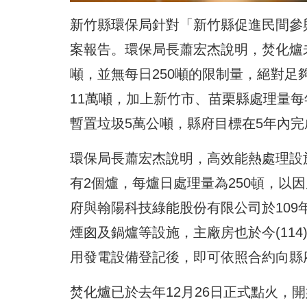
新竹縣環保局針對「新竹縣促進民間參與
案報告。環保局長蕭宏杰說明，焚化爐未
噸，並無每日250噸的限制量，絕對
11萬噸，加上新竹市、苗栗縣處理量每
暫置垃圾5萬公噸，縣府目標在5年內
環保局長蕭宏杰說明，高效能熱處理設
有2個爐，每爐日處理量為250頓，以
府與翰陽科技綠能股份有限公司於109
煙囪及鍋爐等設施，主廠房也於今(11
用發電設備登記後，即可依照合約向縣
焚化爐已於去年12月26日正式點火，