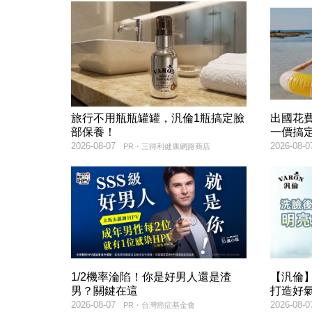
旅行不用瓶瓶罐罐，汎倫1瓶搞定臉
出國花
部保養！
一價搞
2026-08-07
2026-08-0
PR・三得利健康網路商店
1/2機率淪陷！你是好男人還是渣
【汎倫】
男？關鍵在這
打造好
2026-08-07
2026-08-0
PR・台灣癌症基金會