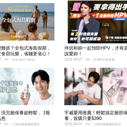
費難抓？全包式海島假期，
伴侶和妳一起預防HPV，才有
定食宿玩樂，省錢更省心！
說愛妳！
7
2026-08-07
PR・Club Med Taiwan
PR・台灣癌症基金會
洗完臉保養超輕鬆， 1瓶
宇威愛用推薦！輕鬆搞定臉部
氣色
養，首購只要$390
7
2026-08-07
PR・三得利健康網路商店
PR・三得利健康網路商店