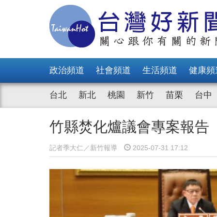
政治頻道
社會頻道
生活頻道
健康頻
台北
新北
桃園
新竹
苗栗
台中
竹縣焚化爐議會專案報告
記者季大仁／新竹報導
2025-07-31 17:12