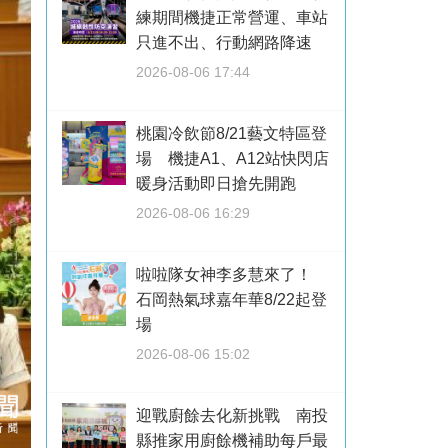
練期間機捷正常營運、車站
只進不出、行動網路降速
2026-08-06 17:44
桃園冷飲節8/21藝文特區登
場 機捷A1、A12站快閃店
暖身活動即日搶先開跑
2026-08-06 16:29
啦啦隊女神李多慧來了！
石岡熱氣球嘉年華8/22起登
場
2026-08-06 15:02
迎戰廚餘去化新挑戰 南投
縣推家用廚餘機補助每戶最