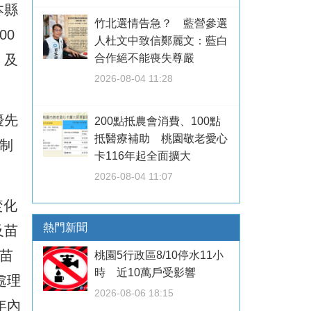
本縣
竹北選情告急？ 藍營參選
00
人杜文中致信鄭麗文：藍白
，及
合作絕不能喪失尊嚴
2026-08-04 11:28
優先
200點抵農會消費、100點
抵醫療補助 桃園敬老愛心
制
卡116年起全面擴大
2026-08-04 11:07
焚化
熱門新聞
及苗
苗
桃園5行政區8/10停水11小
時 近10萬戶受影響
處理
2026-08-06 18:15
年內