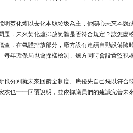
說明焚化爐以去化本縣垃圾為主，他關心未來本縣
問題，未來焚化爐排放氣體是否符合規定？該怎麼
稽查，在氣體排放部分，廠方設有連續自動設備隨
。每年環保局也會採樣檢測。爐方同時會設置監視
新也分別就未來回饋金制度、應優先自己燒以符合
宏杰也一一回覆說明，並依據議員們的建議完善未