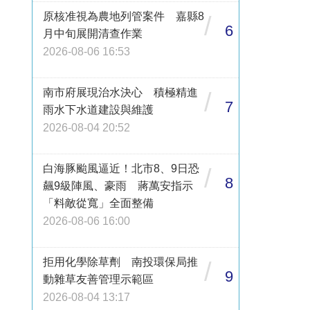
原核准視為農地列管案件 嘉縣8
/
6
月中旬展開清查作業
2026-08-06 16:53
南市府展現治水決心 積極精進
/
7
雨水下水道建設與維護
2026-08-04 20:52
白海豚颱風逼近！北市8、9日恐
/
8
飆9級陣風、豪雨 蔣萬安指示
「料敵從寬」全面整備
2026-08-06 16:00
拒用化學除草劑 南投環保局推
/
9
動雜草友善管理示範區
2026-08-04 13:17