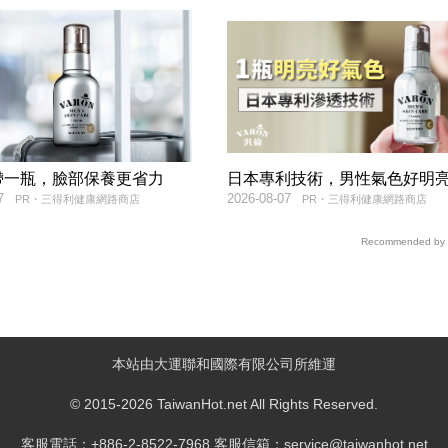
帶一瓶，臉部保養更省力
日本專利技術，男性氣色好明
7
2026-08-07
PR・三得利健康網路商店
PR・三得利健康網路商店
Recommended by
本站由大運聯和國際有限公司所維運
© 2015-2026 TaiwanHot.net All Rights Reserved.
客服電話：+886-2-8522-7968 客服信箱：service@taiwanhot.net