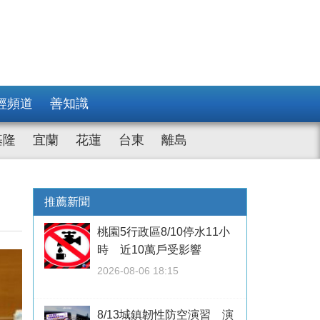
經頻道
善知識
基隆
宜蘭
花蓮
台東
離島
推薦新聞
桃園5行政區8/10停水11小
時 近10萬戶受影響
2026-08-06 18:15
8/13城鎮韌性防空演習 演