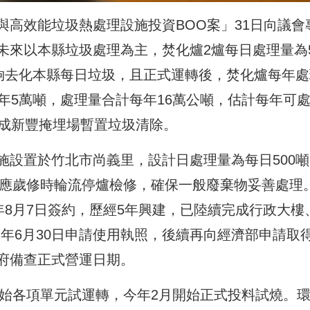
高效能垃圾熱處理設施投資BOO案」31日向議會
來以本縣垃圾處理為主，焚化爐2爐每日處理量為5
足夠去化本縣每日垃圾，且正式運轉後，焚化爐每年處
年5萬噸，處理量合計每年16萬公噸，估計每年可
完成新豐掩埋場暫置垃圾清除。
施設置於竹北市尚義里，設計日處理量為每日500噸
因應歲修時輪流停爐檢修，確保一般廢棄物妥善處理
年8月7日簽約，歷經5年興建，已陸續完成行政大樓
4)年6月30日申請使用執照，後續再向經濟部申請取
府備查正式營運日期。
開始各項單元試運轉，今年2月開始正式投料試燒。