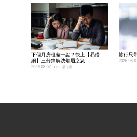
下個月房租差一點？快上【易借
旅行只
網】三分鐘解決燃眉之急
2026-08-0
2026-08-07
PR・易借網