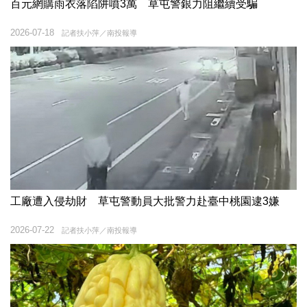
百元網購雨衣落陷阱噴3萬 草屯警銀力阻繼續受騙
2026-07-18
記者扶小萍／南投報導
工廠遭入侵劫財 草屯警動員大批警力赴臺中桃園逮3嫌
2026-07-22
記者扶小萍／南投報導