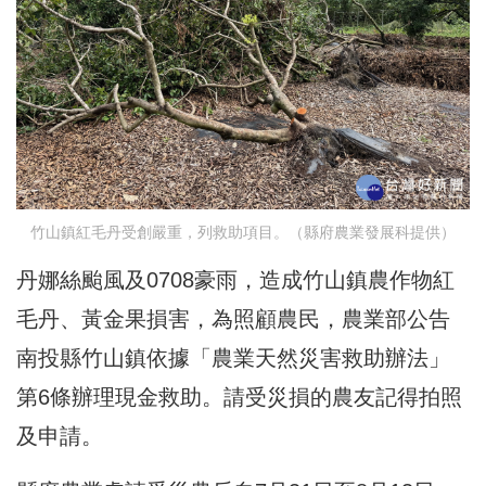
竹山鎮紅毛丹受創嚴重，列救助項目。（縣府農業發展科提供）
丹娜絲颱風及0708豪雨，造成竹山鎮農作物紅
毛丹、黃金果損害，為照顧農民，農業部公告
南投縣竹山鎮依據「農業天然災害救助辦法」
第6條辦理現金救助。請受災損的農友記得拍照
及申請。