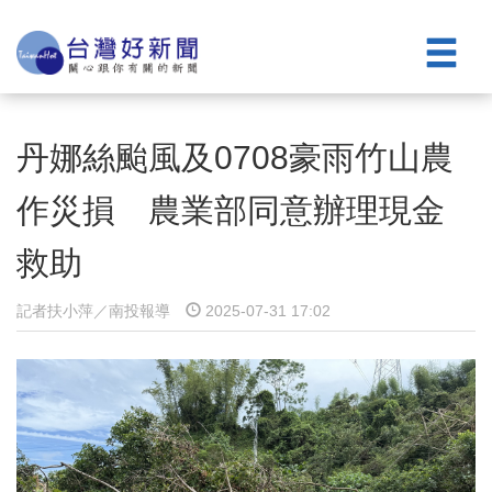
丹娜絲颱風及0708豪雨竹山農
作災損 農業部同意辦理現金
救助
記者扶小萍／南投報導
2025-07-31 17:02