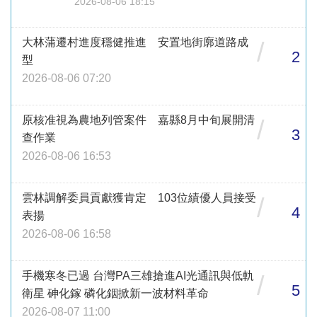
2026-08-06 18:15
大林蒲遷村進度穩健推進 安置地街廓道路成
/
2
型
2026-08-06 07:20
原核准視為農地列管案件 嘉縣8月中旬展開清
/
3
查作業
2026-08-06 16:53
雲林調解委員貢獻獲肯定 103位績優人員接受
/
4
表揚
2026-08-06 16:58
手機寒冬已過 台灣PA三雄搶進AI光通訊與低軌
/
5
衛星 砷化鎵 磷化銦掀新一波材料革命
2026-08-07 11:00