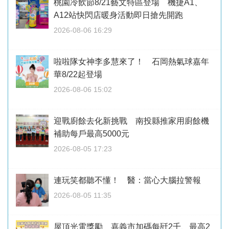
桃園冷飲節8/21藝文特區登場 機捷A1、
A12站快閃店暖身活動即日搶先開跑
2026-08-06 16:29
啦啦隊女神李多慧來了！ 石岡熱氣球嘉年
華8/22起登場
2026-08-06 15:02
迎戰廚餘去化新挑戰 南投縣推家用廚餘機
補助每戶最高5000元
2026-08-05 17:23
連玩笑都聽不懂！ 醫：當心大腦拉警報
2026-08-05 11:35
屋頂光電獎勵 嘉義市加碼每瓩2千、最高2