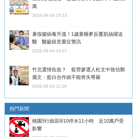
萬
2026-08-04 19:10
暑假腸病毒升溫！1歲童睡夢反覆肌抽躍送
醫 醫籲留意重症警訊
2026-08-04 14:57
竹北選情告急？ 藍營參選人杜文中致信鄭
麗文：藍白合作絕不能喪失尊嚴
2026-08-04 11:28
熱門新聞
桃園5行政區8/10停水11小時 近10萬戶受
影響