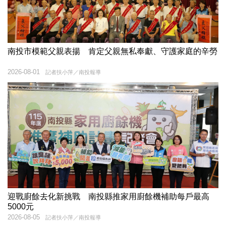
南投市模範父親表揚 肯定父親無私奉獻、守護家庭的辛勞
2026-08-01
記者扶小萍／南投報導
迎戰廚餘去化新挑戰 南投縣推家用廚餘機補助每戶最高
5000元
2026-08-05
記者扶小萍／南投報導