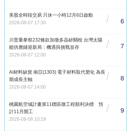
美股全時段交易 只休一小時12月6日啟動
/
6
2026-08-07 17:30
川普重拳祭232條款加徵多晶矽關稅 台灣太陽
/
7
能供應鏈迎新局：機遇與挑戰並存
2026-08-07 12:00
AI材料缺貨 南亞(1303) 電子材料取代塑化 為長
/
8
期成長主軸
2026-08-07 14:00
桃園航空城計畫第11標區徵工程順利決標 預
/
9
計11月開工
2026-08-08 10:19