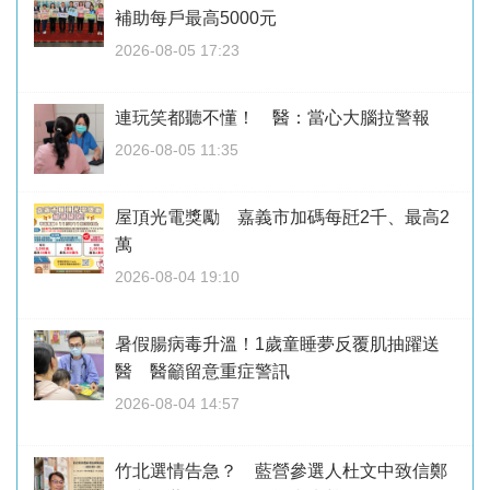
補助每戶最高5000元
2026-08-05 17:23
連玩笑都聽不懂！ 醫：當心大腦拉警報
2026-08-05 11:35
屋頂光電獎勵 嘉義市加碼每瓩2千、最高2
萬
2026-08-04 19:10
暑假腸病毒升溫！1歲童睡夢反覆肌抽躍送
醫 醫籲留意重症警訊
2026-08-04 14:57
竹北選情告急？ 藍營參選人杜文中致信鄭