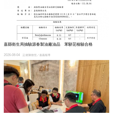
嘉縣衛生局抽驗源春製油廠油品 苯駢芘檢驗合格
2026-08-04
記者陳致愷／嘉義報導