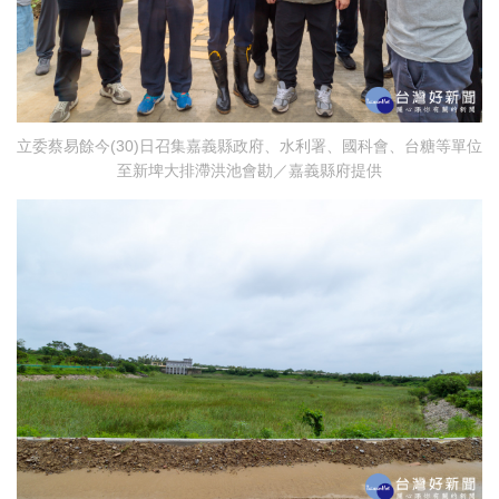
立委蔡易餘今(30)日召集嘉義縣政府、水利署、國科會、台糖等單位
至新埤大排滯洪池會勘／嘉義縣府提供