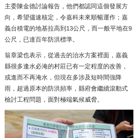
主委陳金德討論報告，他們都認同這個發展方
向，希望儘速核定，令嘉科未來順暢運作；嘉
義台積電的地基拉高到13公尺，而一般平地在9
公尺，已達百年防洪標準。
翁章梁也表示，從過去的治水方案裡面，嘉義
縣很多逢水必淹的村莊已有一定程度的改善，
或進而不再淹水，但現在多涉及短時間強降
雨，超過原本的防洪頻率，縣府會繼續滾動式
檢討工程問題，面對極端氣候威脅。