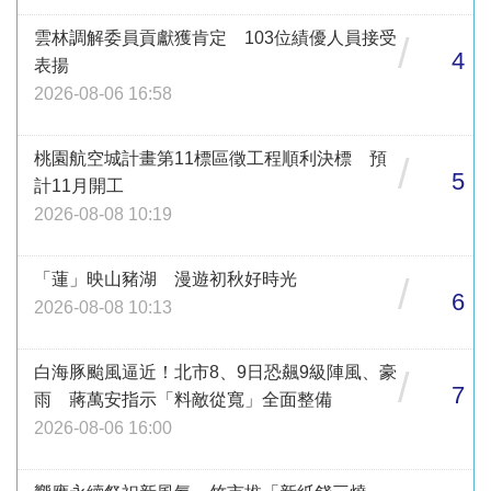
雲林調解委員貢獻獲肯定 103位績優人員接受
/
4
表揚
2026-08-06 16:58
桃園航空城計畫第11標區徵工程順利決標 預
/
5
計11月開工
2026-08-08 10:19
「蓮」映山豬湖 漫遊初秋好時光
/
6
2026-08-08 10:13
白海豚颱風逼近！北市8、9日恐飆9級陣風、豪
/
7
雨 蔣萬安指示「料敵從寬」全面整備
2026-08-06 16:00