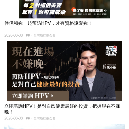
伴侶和妳一起預防HPV，才有資格說愛妳！
2026-08-08
PR・台灣癌症基金會
立即諮詢HPV！是對自己健康最好的投資，把握現在不嫌
晚！
2026-08-08
PR・台灣癌症基金會