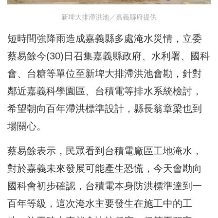
新埤大排滯洪池／嘉義縣府提供
短時間強降雨造成嘉義縣多處淹水災情，立委
蔡易餘今(30)日召集嘉義縣政府、水利署、國科
會、台糖等單位至新埤大排滯洪池會勘，針對
鄰近嘉義科學園區、台積電等排水系統檢討，
希望朝向百年滯洪標準設計，縣長翁章梁也到
場關心。
蔡易餘表示，民眾看到台積電廠區工地淹水，
對於嘉義未來發展可能產生恐慌，今天會勘向
國科會初步確認，台積電本身防洪標準達到一
百年等級，這次淹水主要發生在施工中的工