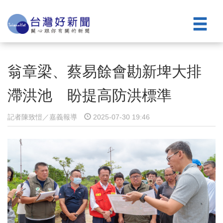
翁章梁、蔡易餘會勘新埤大排
滯洪池 盼提高防洪標準
記者陳致愷／嘉義報導
2025-07-30 19:46