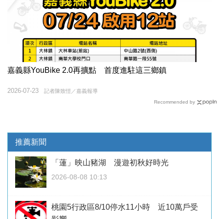
嘉義縣YouBike 2.0再擴點 首度進駐這三鄉鎮
2026-07-23
記者陳致愷／嘉義報導
Recommended by
推薦新聞
「蓮」映山豬湖 漫遊初秋好時光
2026-08-08 10:13
桃園5行政區8/10停水11小時 近10萬戶受