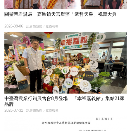
關聖帝君誕辰 嘉邑鎮天宮舉辦「武哲天皇」祝壽大典
2026-08-06
記者陳致愷／嘉義報導
中臺灣農業行銷展售會8月登場 「幸福嘉義館」集結21家
品牌
2026-07-31
記者陳致愷／嘉義報導