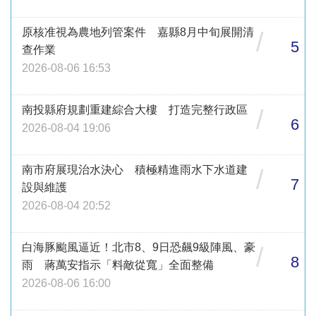
原核准視為農地列管案件 嘉縣8月中旬展開清
/
5
查作業
2026-08-06 16:53
南投縣府規劃重建綜合大樓 打造完整行政區
/
6
2026-08-04 19:06
南市府展現治水決心 積極精進雨水下水道建
/
7
設與維護
2026-08-04 20:52
白海豚颱風逼近！北市8、9日恐飆9級陣風、豪
/
8
雨 蔣萬安指示「料敵從寬」全面整備
2026-08-06 16:00