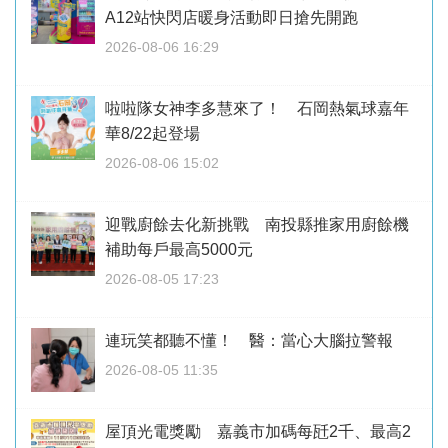
A12站快閃店暖身活動即日搶先開跑
2026-08-06 16:29
啦啦隊女神李多慧來了！ 石岡熱氣球嘉年
華8/22起登場
2026-08-06 15:02
迎戰廚餘去化新挑戰 南投縣推家用廚餘機
補助每戶最高5000元
2026-08-05 17:23
連玩笑都聽不懂！ 醫：當心大腦拉警報
2026-08-05 11:35
屋頂光電獎勵 嘉義市加碼每瓩2千、最高2