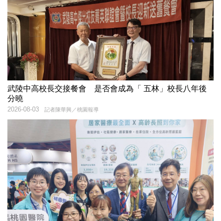
武陵中高校長交接餐會 是否會成為「 五林」校長八年後
分曉
2026-08-03
記者陳華興／桃園報導