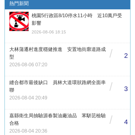
熱門新聞
桃園5行政區8/10停水11小時 近10萬戶受
影響
2026-08-06 18:15
大林蒲遷村進度穩健推進 安置地街廓道路成
/
2
型
2026-08-06 07:20
縫合都市最後缺口 員林大道環狀路網全面串
/
3
聯
2026-08-04 20:49
嘉縣衛生局抽驗源春製油廠油品 苯駢芘檢驗
/
4
合格
2026-08-04 20:36