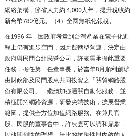
網絡架構，節省人力約 4,000人年，提升稅收約
新台幣780億元。（4）全國無紙化報稅。
在1996 年，因政府考量到台灣產業在電子化進
程上仍有進步空間，因此擬轉型營運，決定由
政府與民間合組民營公司，許凌雲承擔此重要
任務，擔任第一任董事長，於當年8月順利創辦
由財政部及民間股東共同投資之「關貿網路股
份有限公司」，繼續加強通關自動化服務，並
積極開拓網路資源，研發尖端技術，擴展營業
範圍，提供全方位加值網路服務。在兼具官
股、民股的董事會中，許凌雲可以調和鼎鼐，
以他開創性的理想，無比的抗壓性與內斂的人