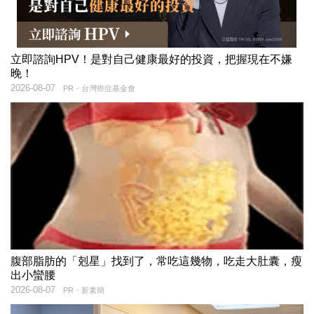
立即諮詢HPV！是對自己健康最好的投資，把握現在不嫌
晚！
2026-08-07
PR・台灣癌症基金會
腹部脂肪的「剋星」找到了，常吃這幾物，吃走大肚囊，瘦
出小蠻腰
2026-08-07
PR・新素簡