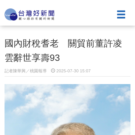
國內財稅耆老 關貿前董許凌
雲辭世享壽93
記者陳華興／桃園報導
2025-07-30 15:07