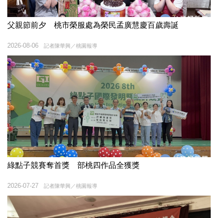
父親節前夕 桃市榮服處為榮民孟廣慧慶百歲壽誕
2026-08-06
記者陳華興／桃園報導
綠點子競賽奪首獎 部桃四作品全獲獎
2026-07-27
記者陳華興／桃園報導