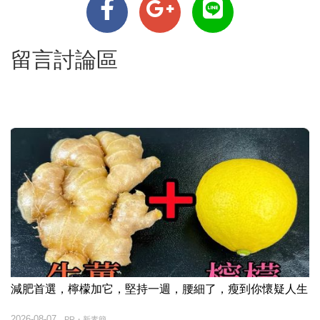
留言討論區
減肥首選，檸檬加它，堅持一週，腰細了，瘦到你懷疑人生
2026-08-07
PR・新素簡