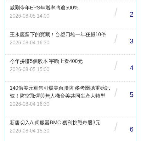
威剛今年EPS年增率將逾500%
/
2
2026-08-05 14:00
王永慶留下的寶藏！台塑四雄一年狂飆10倍
/
3
2026-08-04 16:30
今年拚賺5個股本 宇瞻上看400元
/
4
2026-08-05 15:00
140億美元軍售引爆美台聯防 麥考爾拋重磅訊
/
5
號！防空飛彈與無人機台美共同生產大轉型
2026-08-04 16:30
新唐切入AI伺服器BMC 獲利挑戰每股3元
/
6
2026-08-04 15:30