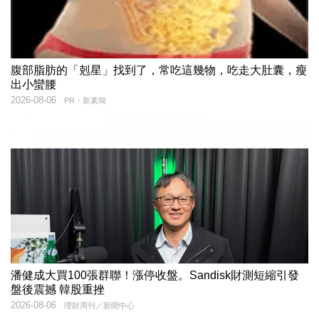
腹部脂肪的「剋星」找到了，常吃這幾物，吃走大肚囊，瘦
出小蠻腰
2026-08-06
PR・新素簡
潘健成大買100張群聯！漲停收盤。Sandisk財測短縮引發
盤後震撼 韓股重挫
2026-08-06
理財周刊／新聞中心