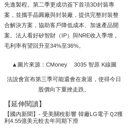
先進製程。第二季更成功簽下首項3D封裝專
案，並攜手晶圓廠與封裝廠，提供完整封裝整
合解決方案，協助客戶降低成本、加速產品開
案。法人看好矽智財（IP）與NRE收入季增，
毛利率有望回升至34%至36%。
▲圖片來源：CMoney 3035 智原 K線圖
法說會宣布第三季可能還會在衰退，使得今日
股價向下重挫走跌。
【延伸閱讀】
【國內新聞】- 受美關稅影響 韓廠LG電子Ｑ2獲
利4.55億美元較去年同期下滑