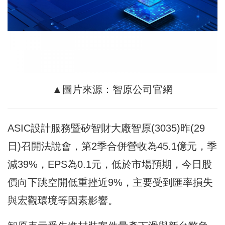
▲圖片來源：智原公司官網
ASIC設計服務暨矽智財大廠智原(3035)昨(29
日)召開法說會，第2季合併營收為45.1億元，季
減39%，EPS為0.1元，低於市場預期，今日股
價向下跳空開低重挫近9%，主要受到匯率損失
與宏觀環境等因素影響。