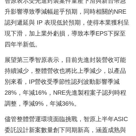
智原表示受先進封裝案件量產下滑與新台幣急
升影響導致季減幅超乎預期，同時相關的NRE
認列遞延與 IP 表現低於預期，使得本業獲利呈
現下滑，加上業外虧損，導致本季EPS下探至
四年半新低。
展望第三季智原表示，目前先進封裝營收可能
持續減少，整體營收也將比上季減少，以產品
別來看，IP營收受季節性認列波動影響季減
28%，年減16%，NRE先進製程案子認列時程
調整，季減9%，年減36%。
儘管整體營運環境面臨挑戰，智原上半年ASIC
委託設計新案數量創下同期新高，涵蓋成熟與