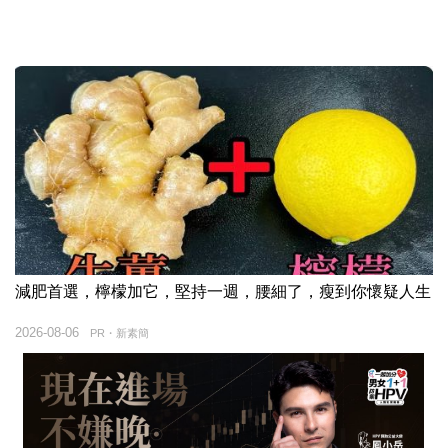
減肥首選，檸檬加它，堅持一週，腰細了，瘦到你懷疑人生
2026-08-06
PR・新素簡