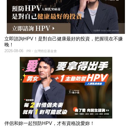
立即諮詢HPV！是對自己健康最好的投資，把握現在不嫌
晚！
2026-08-06
PR・台灣癌症基金會
伴侶和妳一起預防HPV，才有資格說愛妳！