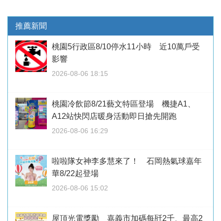
推薦新聞
桃園5行政區8/10停水11小時 近10萬戶受
影響
2026-08-06 18:15
桃園冷飲節8/21藝文特區登場 機捷A1、
A12站快閃店暖身活動即日搶先開跑
2026-08-06 16:29
啦啦隊女神李多慧來了！ 石岡熱氣球嘉年
華8/22起登場
2026-08-06 15:02
屋頂光電獎勵 嘉義市加碼每瓩2千、最高2