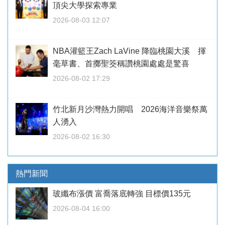
頂尖大學探索專業
2026-08-03 12:07
NBA灌籃王Zach LaVine 降臨桃園大溪 揮
毫草書、首擲聖筊稱讚桃園處處是驚喜
2026-08-02 17:29
竹北新月沙灣熱力開唱 2026海洋音樂祭萬
人湧入
2026-08-02 16:30
熱門新聞
玻纖布漲價 富喬落底轉強 目標價135元
2026-08-04 16:00