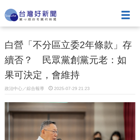
白營「不分區立委2年條款」存
續否？ 民眾黨創黨元老：如
果可決定，會維持
政治中心／綜合報導
2025-07-29 21:23