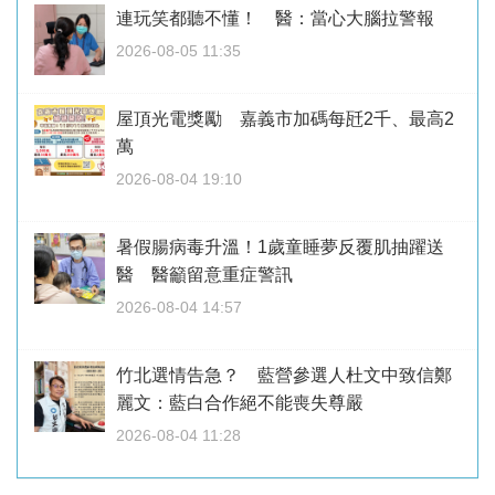
連玩笑都聽不懂！ 醫：當心大腦拉警報
2026-08-05 11:35
屋頂光電獎勵 嘉義市加碼每瓩2千、最高2
萬
2026-08-04 19:10
暑假腸病毒升溫！1歲童睡夢反覆肌抽躍送
醫 醫籲留意重症警訊
2026-08-04 14:57
竹北選情告急？ 藍營參選人杜文中致信鄭
麗文：藍白合作絕不能喪失尊嚴
2026-08-04 11:28