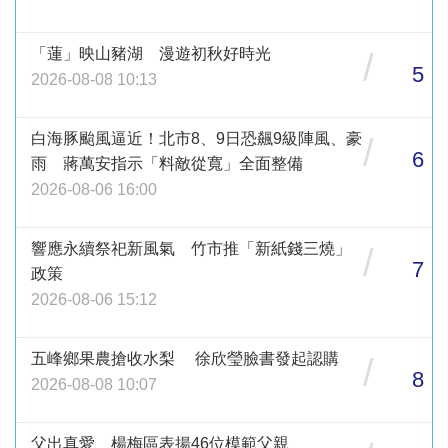
「蓮」映山豬湖 漫遊初秋好時光
/
5
2026-08-08 10:13
白海豚颱風逼近！北市8、9日恐飆9級陣風、豪
/
6
雨 蔣萬安指示「料敵從寬」全面整備
2026-08-06 16:00
響應永續祭祀新風氣 竹市推「新紙錢三燒」
/
7
政策
2026-08-06 15:12
五峰鄉果農搶收水梨 徐欣瑩臉書發起認購
/
8
2026-08-08 10:07
父出真愛 楊梅區表揚46位模範父親