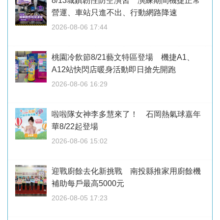
8/13城鎮韌性防空演習 演練期間機捷正常
營運、車站只進不出、行動網路降速
2026-08-06 17:44
桃園冷飲節8/21藝文特區登場 機捷A1、
A12站快閃店暖身活動即日搶先開跑
2026-08-06 16:29
啦啦隊女神李多慧來了！ 石岡熱氣球嘉年
華8/22起登場
2026-08-06 15:02
迎戰廚餘去化新挑戰 南投縣推家用廚餘機
補助每戶最高5000元
2026-08-05 17:23