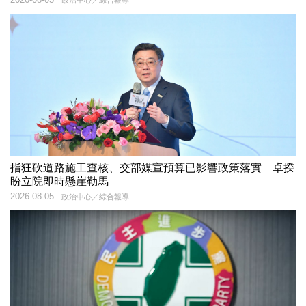
指狂砍道路施工查核、交部媒宣預算已影響政策落實 卓揆
盼立院即時懸崖勒馬
2026-08-05
政治中心／綜合報導