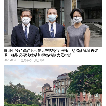
買BNT疫苗遭詐10.6億元被控態度消極 慈濟託律師再聲
明：採取必要法律措施捍衛捐款大眾權益
2026-08-07
政治中心／綜合報導