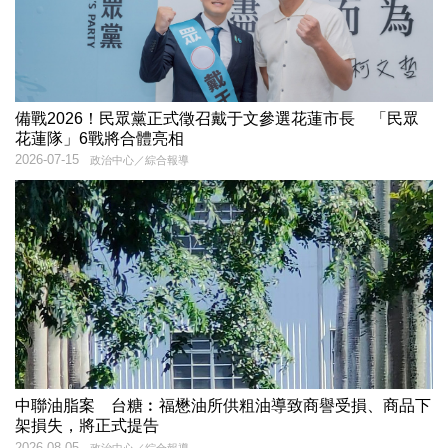
備戰2026！民眾黨正式徵召戴于文參選花蓮市長 「民眾
花蓮隊」6戰將合體亮相
2026-07-15
政治中心／綜合報導
中聯油脂案 台糖︰福懋油所供粗油導致商譽受損、商品下
架損失，將正式提告
2026-08-05
政治中心／綜合報導