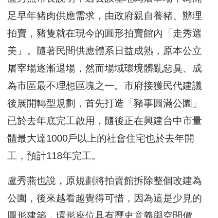
足早年豬肉供應需求，由政府親自養豬、辦理
拍賣，豬隻就在現今的圓形拍賣館內「走秀選
美」。隨著民間供應體系日益成熟，原本公立
屠宰場逐漸退場，然而場域環境髒亂惡臭、成
為市區最不理想區塊之一。市府接獲民代建議
後展開轉型規劃，首先打造「豬事圓滿公園」
已於去年底完工啟用，隨後正在興建台中市量
體最大達1000戶以上的社會住宅也於去年開
工，預計118年完工。
盧秀燕也說，原規劃將拍賣館拆除整個改建為
公園，後來越看越覺得可惜，因為這是少見的
圓形建築，環形座位具有歷史意義與空間價