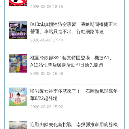
2026-08-06 18:15
8/13城鎮韌性防空演習 演練期間機捷正常
營運、車站只進不出、行動網路降速
2026-08-06 17:44
桃園冷飲節8/21藝文特區登場 機捷A1、
A12站快閃店暖身活動即日搶先開跑
2026-08-06 16:29
啦啦隊女神李多慧來了！ 石岡熱氣球嘉年
華8/22起登場
2026-08-06 15:02
迎戰廚餘去化新挑戰 南投縣推家用廚餘機