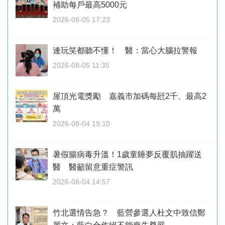
補助每戶最高5000元
2026-08-05 17:23
連玩笑都聽不懂！ 醫：當心大腦拉警報
2026-08-05 11:35
屋頂光電獎勵 嘉義市加碼每瓩2千、最高2
萬
2026-08-04 19:10
暑假腸病毒升溫！1歲童睡夢反覆肌抽躍送
醫 醫籲留意重症警訊
2026-08-04 14:57
竹北選情告急？ 藍營參選人杜文中致信鄭