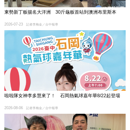
東勢新丁粄揚名大洋洲 30斤龜粄首站到澳洲布里斯本
2026-07-23
記者李梅金／台中報導
啦啦隊女神李多慧來了！ 石岡熱氣球嘉年華8/22起登場
2026-08-06
記者李梅金／台中報導