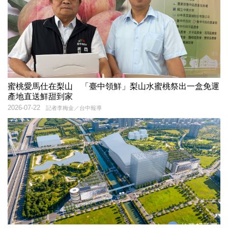
蜜桃愛馬仕在梨山 「臺中領鮮」梨山水蜜桃祭出一盒免運
產地直送鮮甜到家
2026-07-22
記者李梅金／台中報導