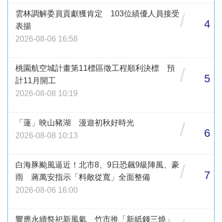
雲林調解委員貢獻獲肯定 103位績優人員接受
/
4
表揚
2026-08-06 16:58
桃園航空城計畫第11標區徵工程順利決標 預
/
5
計11月開工
2026-08-08 10:19
「蓮」映山豬湖 漫遊初秋好時光
/
6
2026-08-08 10:13
白海豚颱風逼近！北市8、9日恐飆9級陣風、豪
/
7
雨 蔣萬安指示「料敵從寬」全面整備
2026-08-06 16:00
響應永續祭祀新風氣 竹市推「新紙錢三燒」