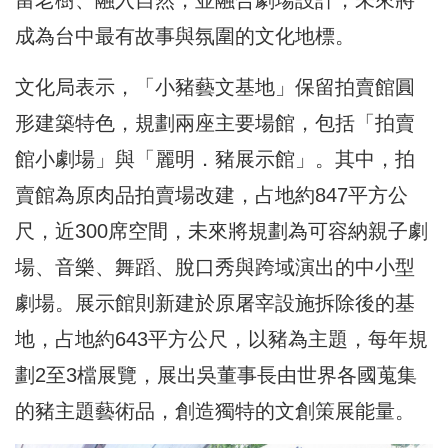
成為台中最有故事與氛圍的文化地標。
文化局表示，「小豬藝文基地」保留拍賣館圓
形建築特色，規劃兩座主要場館，包括「拍賣
館小劇場」與「麗明．豬展示館」。其中，拍
賣館為原肉品拍賣場改建，占地約847平方公
尺，近300席空間，未來將規劃為可容納親子劇
場、音樂、舞蹈、脫口秀與跨域演出的中小型
劇場。展示館則新建於原屠宰設施拆除後的基
地，占地約643平方公尺，以豬為主題，每年規
劃2至3檔展覽，展出吳董事長由世界各國蒐集
的豬主題藝術品，創造獨特的文創策展能量。