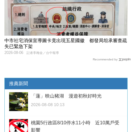
中市社宅消保宣導圖卡竟出現五星國徽 都發局坦承審查疏
失已緊急下架
2026-08-06
記者李梅金／台中報導
Recommended by
推薦新聞
「蓮」映山豬湖 漫遊初秋好時光
2026-08-08 10:13
桃園5行政區8/10停水11小時 近10萬戶受
影響