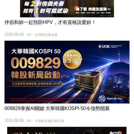
伴侶和妳一起預防HPV，才有資格說愛妳！
2026-08-08
PR・台灣癌症基金會
009829掌握AI關鍵 大華韓國KOSPI 50今強勢開募
2026-08-08
PR・大華銀全能行銷方案