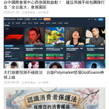
台中國際會展中心西側展館啟動！ 建設局攜手統包團隊打
造「全台最大」會展園區
2026-07-28
記者李梅金／台中報導
主打娛樂預測不碰政治 台版Polymarket登場GodGuess神
猜上線
2026-08-05
記者李梅金／台中報導