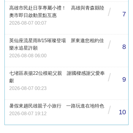
高雄市民赴日享專屬小禮！ 高雄與青森縣陸
/
7
奧市即日啟動景點互惠
2026-08-07 00:07
英仙座流星雨8/15璀璨登場 屏東邀您相約佳
/
8
樂水追星許願
2026-08-08 06:00
七堵區表揚22位模範父親 謝國樑感謝父愛奉
/
9
獻
2026-08-07 00:23
暑假來趟民雄親子小旅行 一路玩進在地特色
/
10
2026-08-07 19:12