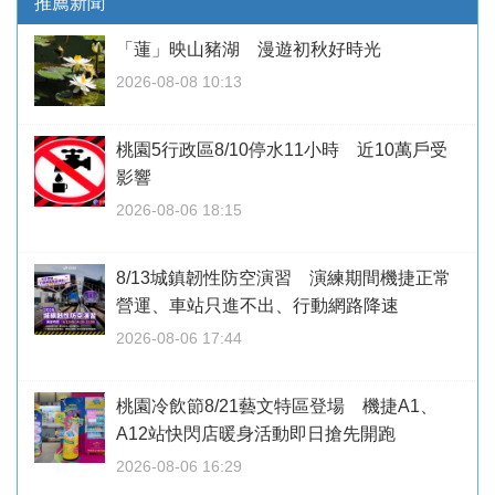
推薦新聞
「蓮」映山豬湖 漫遊初秋好時光
2026-08-08 10:13
桃園5行政區8/10停水11小時 近10萬戶受
影響
2026-08-06 18:15
8/13城鎮韌性防空演習 演練期間機捷正常
營運、車站只進不出、行動網路降速
2026-08-06 17:44
桃園冷飲節8/21藝文特區登場 機捷A1、
A12站快閃店暖身活動即日搶先開跑
2026-08-06 16:29