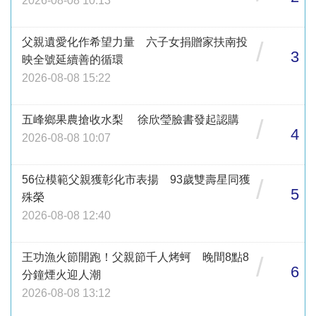
2026-08-08 10:13
父親遺愛化作希望力量 六子女捐贈家扶南投
/
3
映全號延續善的循環
2026-08-08 15:22
五峰鄉果農搶收水梨 徐欣瑩臉書發起認購
/
4
2026-08-08 10:07
56位模範父親獲彰化市表揚 93歲雙壽星同獲
/
5
殊榮
2026-08-08 12:40
王功漁火節開跑！父親節千人烤蚵 晚間8點8
/
6
分鐘煙火迎人潮
2026-08-08 13:12