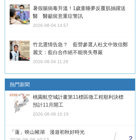
暑假腸病毒升溫！1歲童睡夢反覆肌抽躍送
醫 醫籲留意重症警訊
2026-08-04 14:57
竹北選情告急？ 藍營參選人杜文中致信鄭
麗文：藍白合作絕不能喪失尊嚴
2026-08-04 11:28
熱門新聞
桃園航空城計畫第11標區徵工程順利決標
預計11月開工
2026-08-08 10:19
「蓮」映山豬湖 漫遊初秋好時光
/
2