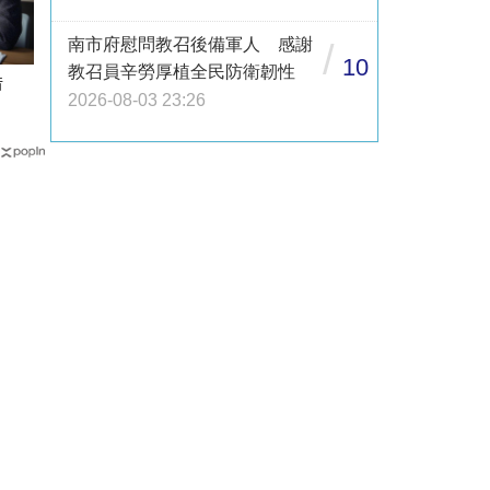
南市府慰問教召後備軍人 感謝
/
10
教召員辛勞厚植全民防衛韌性
借
2026-08-03 23:26