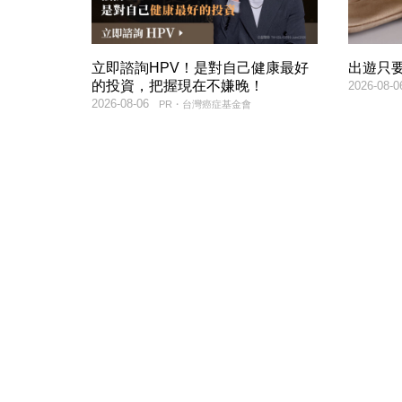
立即諮詢HPV！是對自己健康最好
出遊只
的投資，把握現在不嫌晚！
2026-08-0
2026-08-06
PR・台灣癌症基金會