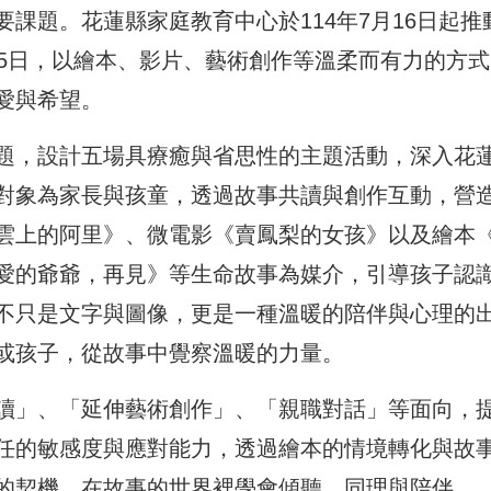
課題。花蓮縣家庭教育中心於114年7月16日起推
25日，以繪本、影片、藝術創作等溫柔而有力的方式
愛與希望。
題，設計五場具療癒與省思性的主題活動，深入花
對象為家長與孩童，透過故事共讀與創作互動，營
雲上的阿里》、微電影《賣鳳梨的女孩》以及繪本
愛的爺爺，再見》等生命故事為媒介，引導孩子認
不只是文字與圖像，更是一種溫暖的陪伴與心理的
或孩子，從故事中覺察溫暖的力量。
讀」、「延伸藝術創作」、「親職對話」等面向，
任的敏感度與應對能力，透過繪本的情境轉化與故
的契機。在故事的世界裡學會傾聽、同理與陪伴。