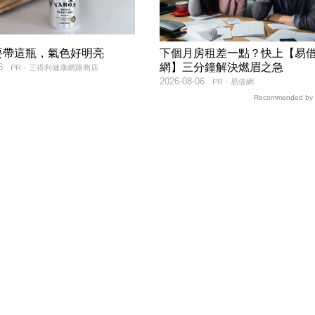
要帶這瓶，氣色好明亮
下個月房租差一點？快上【易
網】三分鐘解決燃眉之急
6
PR・三得利健康網路商店
2026-08-06
PR・易借網
Recommended by