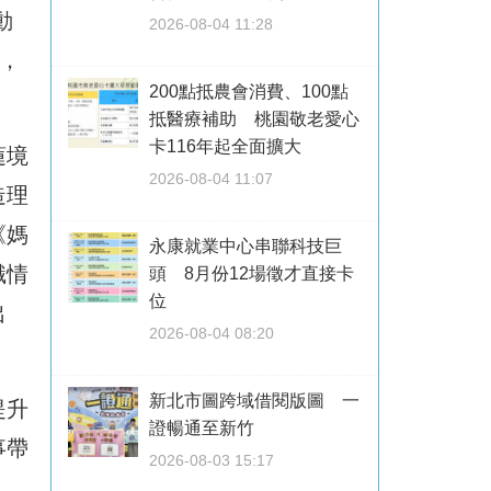
動
2026-08-04 11:28
，
200點抵農會消費、100點
抵醫療補助 桃園敬老愛心
卡116年起全面擴大
蓮境
2026-08-04 11:07
造理
《媽
永康就業中心串聯科技巨
識情
頭 8月份12場徵才直接卡
位
出
2026-08-04 08:20
新北市圖跨域借閱版圖 一
提升
證暢通至新竹
事帶
2026-08-03 15:17