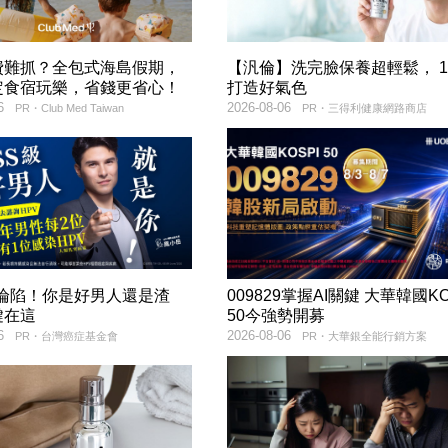
費難抓？全包式海島假期，
【汎倫】洗完臉保養超輕鬆， 
定食宿玩樂，省錢更省心！
打造好氣色
6
2026-08-06
PR・Club Med Taiwan
PR・三得利健康網路商店
率淪陷！你是好男人還是渣
009829掌握AI關鍵 大華韓國KO
鍵在這
50今強勢開募
6
2026-08-06
PR・台灣癌症基金會
PR・大華銀全能行銷方案