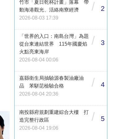
竹市「夏日乾杯計畫」落幕 帶
/
2
動海港觀光、活絡南寮經濟
2026-08-03 17:39
「世界的入口：南島台灣」為題
/
3
從台東連結世界 115年國慶焰
火點亮東海岸
2026-08-04 00:06
嘉縣衛生局抽驗源春製油廠油
/
4
品 苯駢芘檢驗合格
2026-08-04 20:36
南投縣府規劃重建綜合大樓 打
/
5
造完整行政區
2026-08-04 19:06