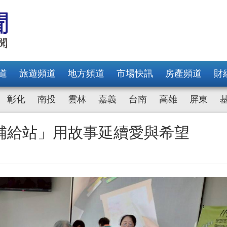
道
旅遊頻道
地方頻道
市場快訊
房產頻道
財
彰化
南投
雲林
嘉義
台南
高雄
屏東
補給站」用故事延續愛與希望