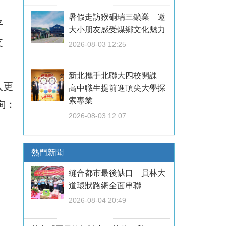
暑假走訪猴硐瑞三鑛業 邀
平
大小朋友感受煤鄉文化魅力
支
2026-08-03 12:25
新北攜手北聯大四校開課
入更
高中職生提前進頂尖大學探
索專業
詢：
2026-08-03 12:07
熱門新聞
縫合都市最後缺口 員林大
道環狀路網全面串聯
2026-08-04 20:49