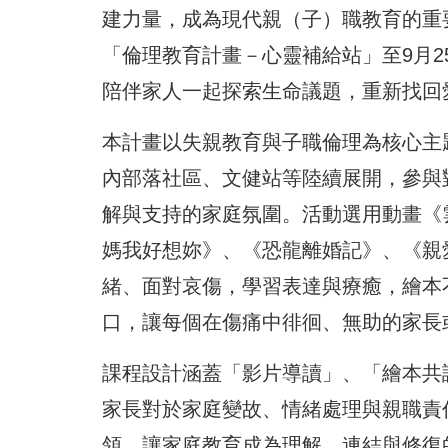
建力量，成為現代親（子）職教育的重要
「倫理教育計畫－心靈補給站」至9月
陪伴家人一起探索生命議題，重新找回
本計畫以失親教育與子職倫理為核心主
內部落社區、文健站等陸續展開，參與
解與支持的家庭氛圍。活動選用動畫《
媽我好想妳》、《恐龍離婚記》、《親
緒、面對哀傷，學習表達與療癒，繪本
口，讓每個在傷痛中徘徊、無助的家長
課程設計涵蓋「影片導讀」、「繪本共
家長對於家庭變故、情緒處理與親職責
領，讓家庭教育成為理解、連結與修復