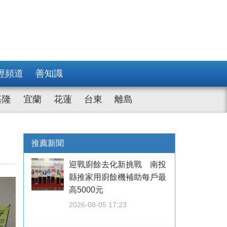
經頻道
善知識
基隆
宜蘭
花蓮
台東
離島
推薦新聞
迎戰廚餘去化新挑戰 南投
縣推家用廚餘機補助每戶最
高5000元
2026-08-05 17:23