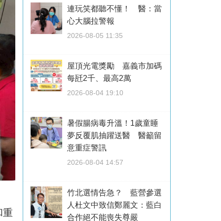
連玩笑都聽不懂！ 醫：當
心大腦拉警報
2026-08-05 11:35
屋頂光電獎勵 嘉義市加碼
每瓩2千、最高2萬
2026-08-04 19:10
暑假腸病毒升溫！1歲童睡
夢反覆肌抽躍送醫 醫籲留
意重症警訊
2026-08-04 14:57
竹北選情告急？ 藍營參選
人杜文中致信鄭麗文：藍白
和重
合作絕不能喪失尊嚴