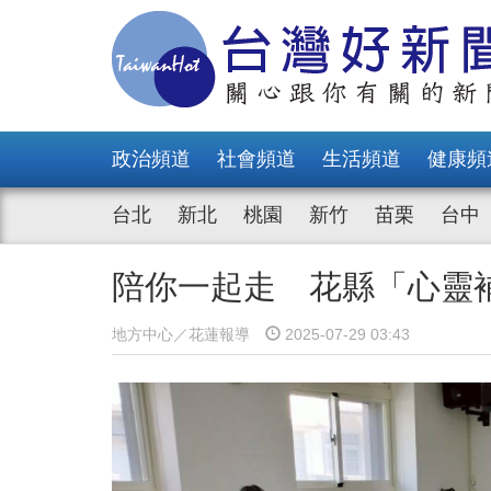
政治頻道
社會頻道
生活頻道
健康頻
台北
新北
桃園
新竹
苗栗
台中
陪你一起走 花縣「心靈
地方中心／花蓮報導
2025-07-29 03:43