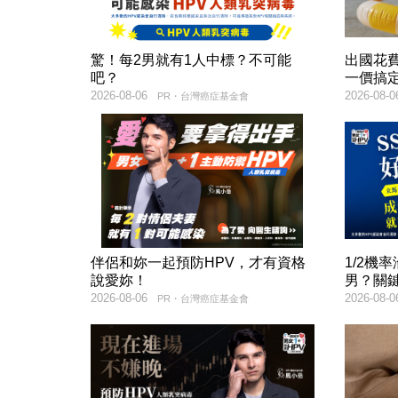
驚！每2男就有1人中標？不可能
出國花
吧？
一價搞
2026-08-06
2026-08-0
PR・台灣癌症基金會
伴侶和妳一起預防HPV，才有資格
1/2機
說愛妳！
男？關
2026-08-06
2026-08-0
PR・台灣癌症基金會