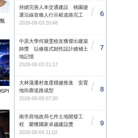
持續完善人本交通建設 桃園捷
/
6
運沿線首條人行示範道路完工
1瓶
2026-08-03 20:48
中原大學何黛雯校友獲傑出建築
/
7
師獎 以修復式韌性設計縫補土
地記憶
2026-08-03 21:17
大林蒲遷村進度穩健推進 安置
/
8
地街廓道路成型
SPI
2026-08-06 07:20
南市府地政局七件土地開發工
/
9
程 榮獲國家卓越建設獎
2026-08-04 11:02