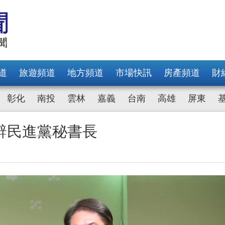
道
旅遊頻道
地方頻道
市場快訊
房產頻道
財
彰化
南投
雲林
嘉義
台南
高雄
屏東
辭民進黨秘書長