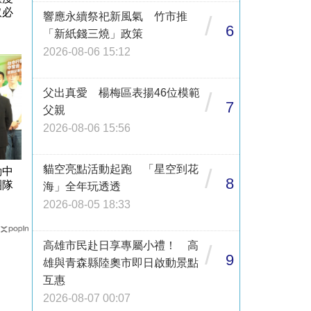
取必
響應永續祭祀新風氣 竹市推
/
6
「新紙錢三燒」政策
2026-08-06 15:12
父出真愛 楊梅區表揚46位模範
/
7
父親
2026-08-06 15:56
貓空亮點活動起跑 「星空到花
/
動中
8
團隊
海」全年玩透透
2026-08-05 18:33
高雄市民赴日享專屬小禮！ 高
/
9
雄與青森縣陸奧市即日啟動景點
互惠
2026-08-07 00:07