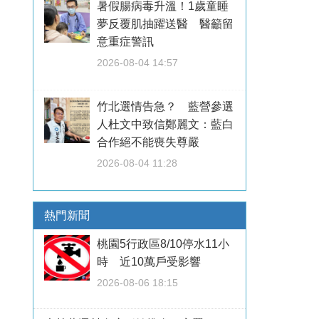
暑假腸病毒升溫！1歲童睡
夢反覆肌抽躍送醫 醫籲留
意重症警訊
2026-08-04 14:57
竹北選情告急？ 藍營參選
人杜文中致信鄭麗文：藍白
合作絕不能喪失尊嚴
2026-08-04 11:28
熱門新聞
桃園5行政區8/10停水11小
時 近10萬戶受影響
2026-08-06 18:15