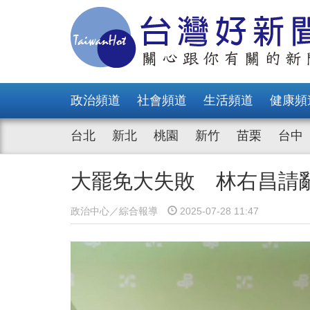
政治頻道
社會頻道
生活頻道
健康頻
台北
新北
桃園
新竹
苗栗
台中
大罷免大失敗 林右昌請
政治中心／綜合報導
2025-07-28 11:47