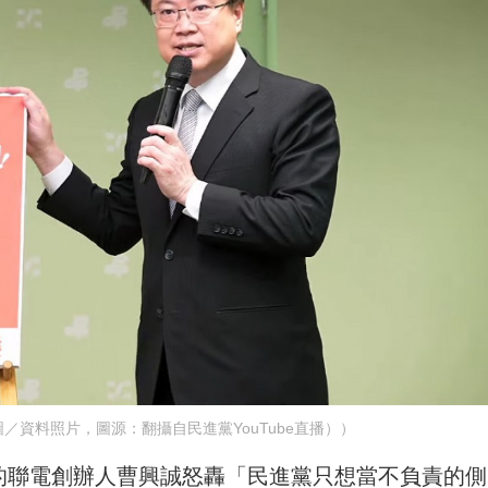
／資料照片，圖源：翻攝自民進黨YouTube直播））
一的聯電創辦人曹興誠怒轟「民進黨只想當不負責的側