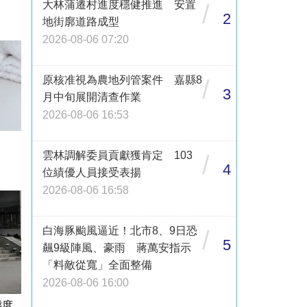
大林蒲遷村進度穩健推進 安置
/
2
地街廓道路成型
2026-08-06 07:20
原核准視為農地列管案件 嘉縣8
/
3
月中旬展開清查作業
2026-08-06 16:53
雲林調解委員貢獻獲肯定 103
/
4
位績優人員接受表揚
2026-08-06 16:58
白海豚颱風逼近！北市8、9日恐
/
5
飆9級陣風、豪雨 蔣萬安指示
「料敵從寬」全面整備
2026-08-06 16:00
態度