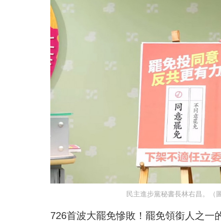
民主進步黨秘書長林右昌。（圖
726首波大罷免慘敗！罷免領銜人之