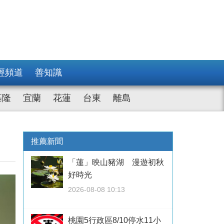
經頻道
善知識
基隆
宜蘭
花蓮
台東
離島
推薦新聞
「蓮」映山豬湖 漫遊初秋
好時光
2026-08-08 10:13
桃園5行政區8/10停水11小