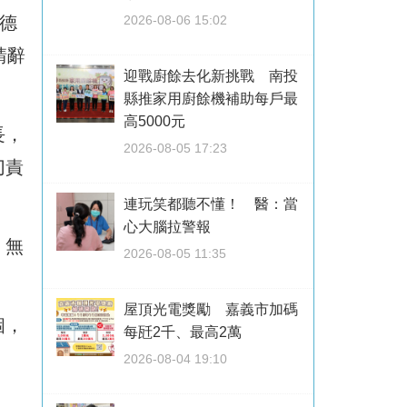
德
2026-08-06 15:02
請辭
迎戰廚餘去化新挑戰 南投
縣推家用廚餘機補助每戶最
高5000元
長，
2026-08-05 17:23
切責
連玩笑都聽不懂！ 醫：當
心大腦拉警報
，無
2026-08-05 11:35
屋頂光電獎勵 嘉義市加碼
個，
每瓩2千、最高2萬
2026-08-04 19:10