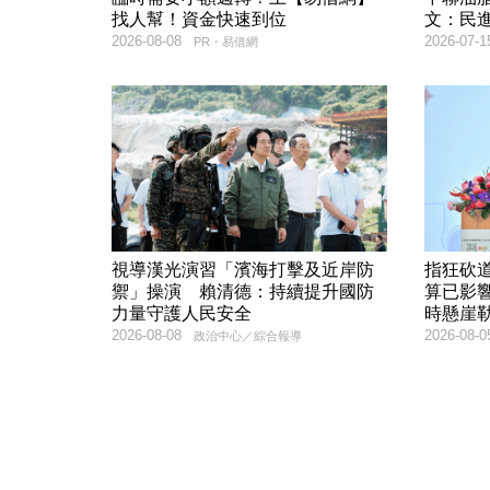
找人幫！資金快速到位
文：民
2026-08-08
2026-07-1
PR・易借網
視導漢光演習「濱海打擊及近岸防
指狂砍
禦」操演 賴清德：持續提升國防
算已影
力量守護人民安全
時懸崖
2026-08-08
2026-08-0
政治中心／綜合報導