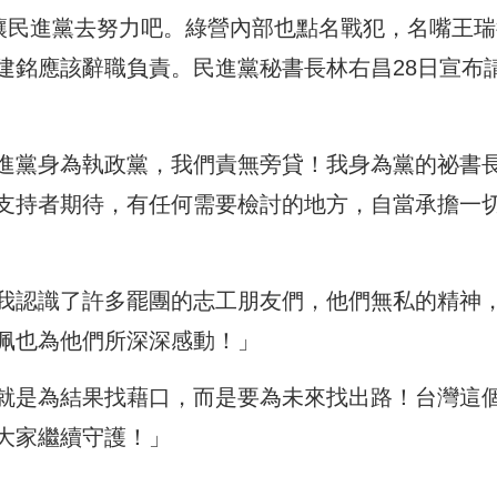
，讓民進黨去努力吧。綠營內部也點名戰犯，名嘴王瑞
建銘應該辭職負責。民進黨秘書長林右昌28日宣布
進黨身為執政黨，我們責無旁貸！我身為黨的祕書
支持者期待，有任何需要檢討的地方，自當承擔一
我認識了許多罷團的志工朋友們，他們無私的精神
佩也為他們所深深感動！」
就是為結果找藉口，而是要為未來找出路！台灣這
大家繼續守護！」