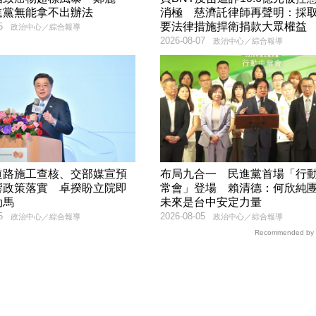
進黨無能拿不出辦法
消極 慈濟託律師再聲明：採
要法律措施捍衛捐款大眾權益
5
政治中心／綜合報導
2026-08-07
政治中心／綜合報導
道路施工查核、交部媒宣預
布局九合一 民進黨首場「行
響政策落實 卓揆盼立院即
常會」登場 賴清德：何欣純
勒馬
未來是台中安定力量
5
2026-08-05
政治中心／綜合報導
政治中心／綜合報導
Recommended by