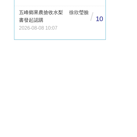
五峰鄉果農搶收水梨 徐欣瑩臉
/
10
書發起認購
2026-08-08 10:07