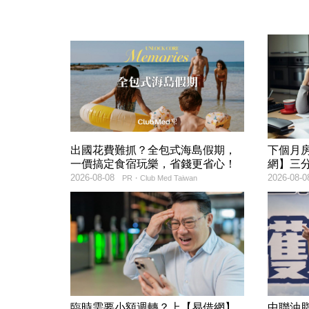
出國花費難抓？全包式海島假期，
下個月
一價搞定食宿玩樂，省錢更省心！
網】三
2026-08-08
2026-08-0
PR・Club Med Taiwan
臨時需要小額週轉？上【易借網】
中聯油