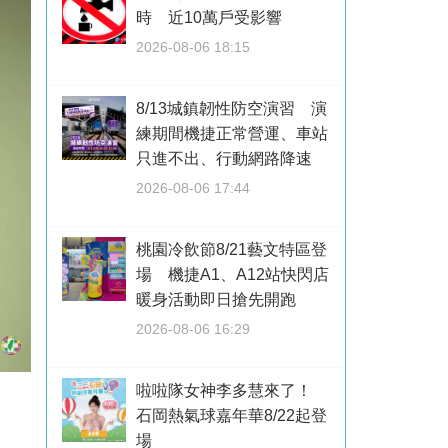
時 近10萬戶受影響
2026-08-06 18:15
8/13城鎮韌性防空演習 演
練期間機捷正常營運、車站
只進不出、行動網路降速
2026-08-06 17:44
桃園冷飲節8/21藝文特區登
場 機捷A1、A12站快閃店
暖身活動即日搶先開跑
2026-08-06 16:29
啦啦隊女神李多慧來了！
石岡熱氣球嘉年華8/22起登
場