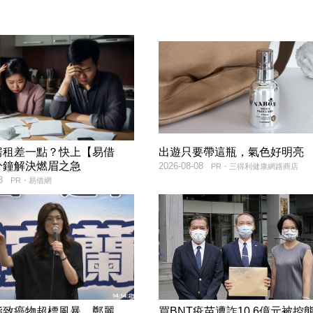
房租差一點？快上【易借
出遊只要帶這瓶，氣色好明亮
分鐘解決燃眉之急
2026-08-08
PR・三得利健康網路商店
8
PR・易借網
脂致癌物超標風暴 鄭麗
買BNT疫苗遭詐10.6億元被控