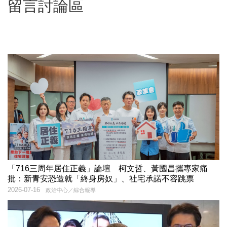
留言討論區
「716三周年居住正義」論壇 柯文哲、黃國昌攜專家痛
批：新青安恐造就「終身房奴」、社宅承諾不容跳票
2026-07-16
政治中心／綜合報導