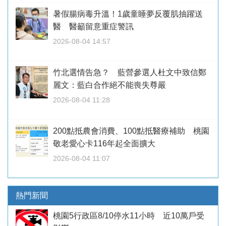
暑假腸病毒升溫！1歲童睡夢反覆肌抽躍送
醫 醫籲留意重症警訊
2026-08-04 14:57
竹北選情告急？ 藍營參選人杜文中致信鄭
麗文：藍白合作絕不能喪失尊嚴
2026-08-04 11:28
200點抵農會消費、100點抵醫療補助 桃園
敬老愛心卡116年起全面擴大
2026-08-04 11:07
熱門新聞
桃園5行政區8/10停水11小時 近10萬戶受