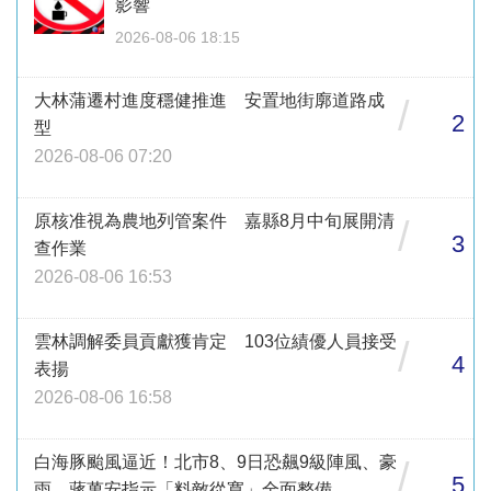
影響
2026-08-06 18:15
大林蒲遷村進度穩健推進 安置地街廓道路成
/
2
型
2026-08-06 07:20
原核准視為農地列管案件 嘉縣8月中旬展開清
/
3
查作業
2026-08-06 16:53
雲林調解委員貢獻獲肯定 103位績優人員接受
/
4
表揚
2026-08-06 16:58
白海豚颱風逼近！北市8、9日恐飆9級陣風、豪
/
5
雨 蔣萬安指示「料敵從寬」全面整備