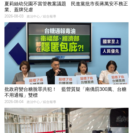
夏莉絲幼兒園不當管教案議題 民進黨批市長蔣萬安不務正
業、蓋牌兒虐
2026-08-03
政治中心／綜合報導
批政府變台糖脫罪共犯！ 藍營質疑「南僑罰300萬、台糖
不用通報」雙標
2026-08-04
政治中心／綜合報導