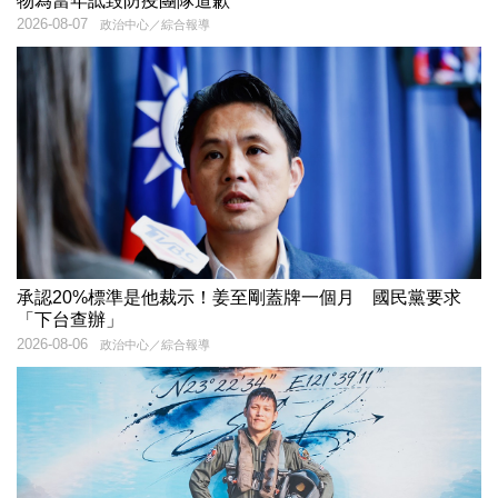
物為當年詆毀防疫團隊道歉
2026-08-07
政治中心／綜合報導
承認20%標準是他裁示！姜至剛蓋牌一個月 國民黨要求
「下台查辦」
2026-08-06
政治中心／綜合報導