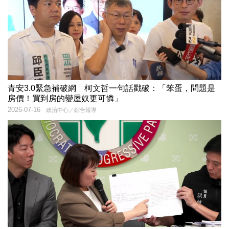
青安3.0緊急補破網 柯文哲一句話戳破：「笨蛋，問題是
房價！買到房的變屋奴更可憐」
2026-07-16
政治中心／綜合報導