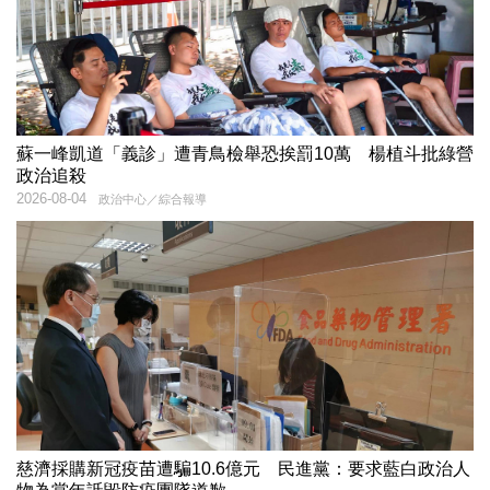
蘇一峰凱道「義診」遭青鳥檢舉恐挨罰10萬 楊植斗批綠營
政治追殺
2026-08-04
政治中心／綜合報導
慈濟採購新冠疫苗遭騙10.6億元 民進黨：要求藍白政治人