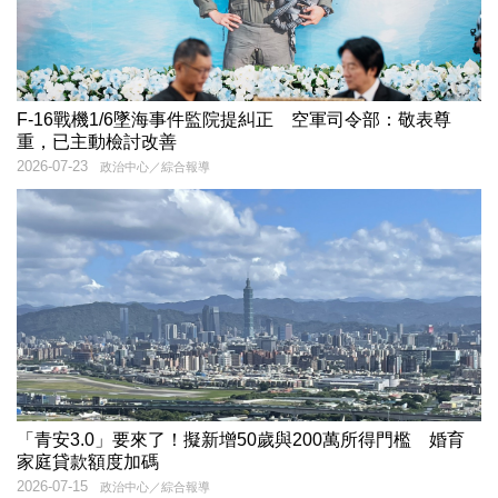
F-16戰機1/6墜海事件監院提糾正 空軍司令部：敬表尊
重，已主動檢討改善
2026-07-23
政治中心／綜合報導
「青安3.0」要來了！擬新增50歲與200萬所得門檻 婚育
家庭貸款額度加碼
2026-07-15
政治中心／綜合報導