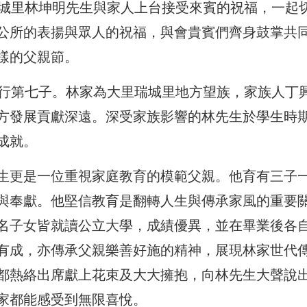
瑞城里林坤明先生與家人上台
接受來賓的祝福，一起
公所的表揚與眾人的祝福，與會貴賓們齊身鼓掌共
樣的父親節。
行第七子。
林家為大里瑞城里地方望族，家族人丁
方發展貢獻深遠。
深受家族影響的林先生於學生時
成就。
生更是一位重視家庭教育的模範父親。他育有三子
與奉獻。
他堅信教育是翻轉人生與傳承家風的重要
名子女皆就讀公立大學，
成績優異，並在畢業後各
有成，亦傳承父親樂善好施的精神，
展現林家世代
都熱絡出席獻上花束及大大擁抱，向林先生大聲說
家都能感受到無限喜悅。