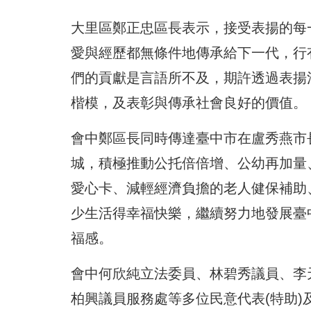
大里區鄭正忠區長表示，
接受表揚的每
愛與經歷都無條件地傳承給下一代，
行
們的貢獻是言語所不及，期許透過表揚
楷模，
及表彰與傳承社會良好的價值。
會中鄭區長同時傳達臺中市在盧秀燕市
城，積極推動公托倍倍增、公幼再加量
愛心卡、
減輕經濟負擔的老人健保補助
少生活得幸福快樂，繼續努力地發展臺
福感。
會中何欣純立法委員、林碧秀議員、李
柏興議員服務處等多位民意代表(
特助)