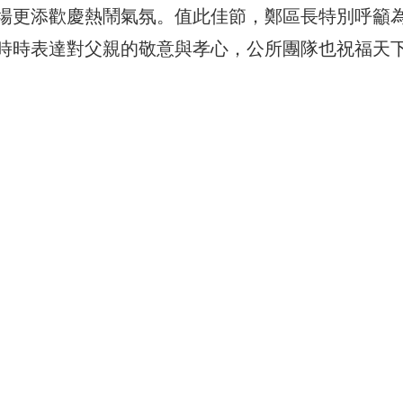
場更添歡慶熱鬧氣氛。值此佳節，
鄭區長特別呼籲
時時表達對父親的敬意與孝心，
公所團隊也祝福天