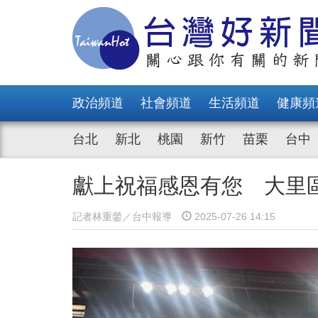
政治頻道
社會頻道
生活頻道
健康頻
台北
新北
桃園
新竹
苗栗
台中
獻上祝福感恩有您 大里
記者林重鎣／台中報導
2025-07-26 14:15