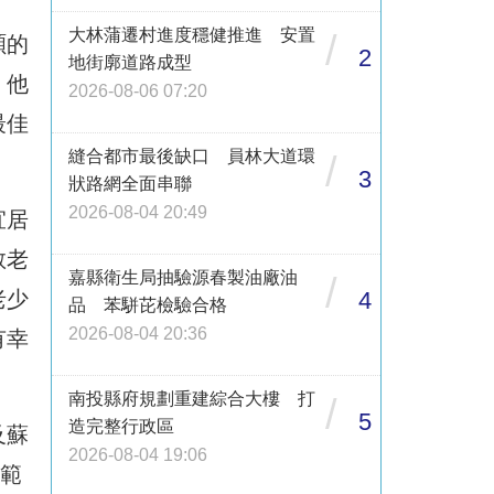
大林蒲遷村進度穩健推進 安置
/
碩的
2
地街廓道路成型
，
他
2026-08-06 07:20
最佳
縫合都市最後缺口 員林大道環
/
3
狀路網全面串聯
2026-08-04 20:49
宜居
敬老
嘉縣衛生局抽驗源春製油廠油
/
老少
4
品 苯駢芘檢驗合格
2026-08-04 20:36
有幸
南投縣府規劃重建綜合大樓 打
/
5
造完整行政區
及蘇
2026-08-04 19:06
範