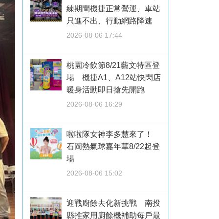
練期間機捷正常營運、車站
只進不出、行動網路降速
2026-08-06 17:44
桃園冷飲節8/21藝文特區登
場 機捷A1、A12站快閃店
暖身活動即日搶先開跑
2026-08-06 16:29
啦啦隊女神李多慧來了！
石岡熱氣球嘉年華8/22起登
場
2026-08-06 15:02
迎戰廚餘去化新挑戰 南投
縣推家用廚餘機補助每戶最