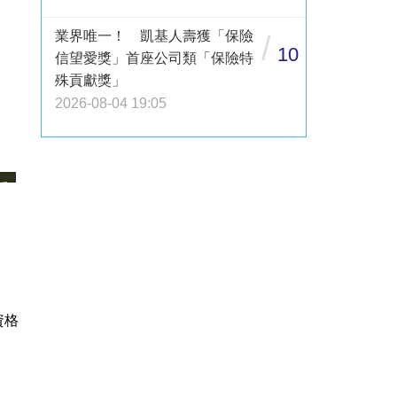
業界唯一！ 凱基人壽獲「保險
/
10
信望愛獎」首座公司類「保險特
殊貢獻獎」
2026-08-04 19:05
資格