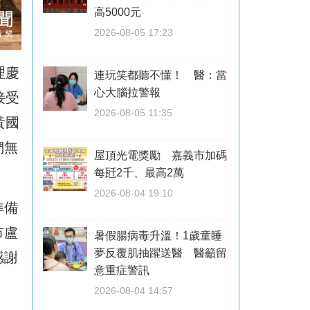
高5000元
2026-08-05 17:23
理慶
連玩笑都聽不懂！ 醫：當
心大腦拉警報
接受
2026-08-05 11:35
黃國
們無
屋頂光電獎勵 嘉義市加碼
每瓩2千、最高2萬
2026-08-04 19:10
準備
市盧
暑假腸病毒升溫！1歲童睡
夢反覆肌抽躍送醫 醫籲留
感謝
意重症警訊
2026-08-04 14:57