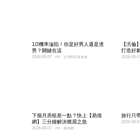
1/2機率淪陷！你是好男人還是渣
【汎倫】
男？關鍵在這
打造好
2026-08-07
2026-08-0
PR・台灣癌症基金會
下個月房租差一點？快上【易借
旅行只
網】三分鐘解決燃眉之急
2026-08-0
2026-08-07
PR・易借網