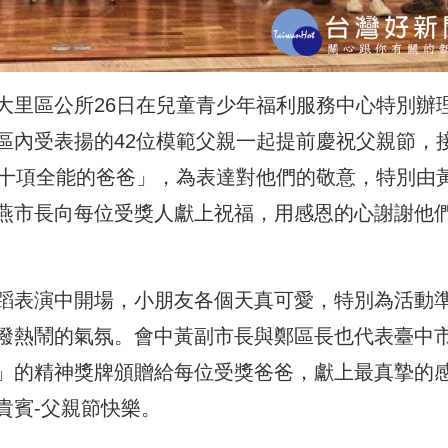
大里區公所26日在兒童青少年福利服務中心特別辦
區內受表揚的42位模範父親一起提前慶祝父親節，
「十項全能的爸爸」，
為表達對他們的敬意，
特別由
燕市長向每位受獎
人獻上祝福，用感恩的心謝謝他
蹈表演中開場，
小朋友各個天真可愛，特別為活動
潑熱鬧的氣氛。
會中黃副市長與鄭區長也代表臺中
」的精神獎牌頒贈給每位受獎爸爸，
獻上最真摯的
貴賓-
父親節快樂。