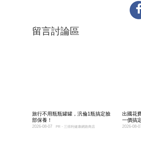
留言討論區
旅行不用瓶瓶罐罐，汎倫1瓶搞定臉
出國花
部保養！
一價搞
2026-08-07
2026-08-0
PR・三得利健康網路商店