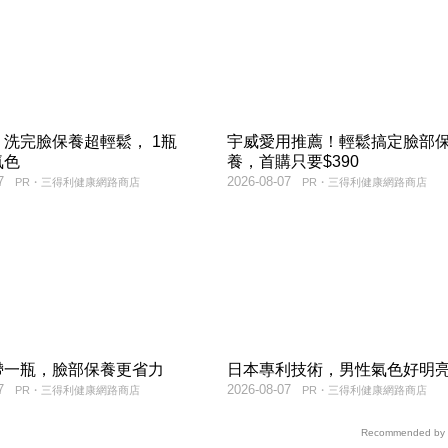
洗完臉保養超輕鬆， 1瓶
宇威愛用推薦！輕鬆搞定臉部
氣色
養，首購只要$390
7
2026-08-07
PR・三得利健康網路商店
PR・三得利健康網路商店
帶一瓶，臉部保養更省力
日本專利技術，男性氣色好明
7
2026-08-07
PR・三得利健康網路商店
PR・三得利健康網路商店
Recommended by