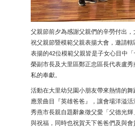
父親節前夕為感謝父親們的辛勞付出，
祝父親節暨
模範父親表揚大會，
邀請轄
表揚的42位模範父親皆是子女心目中
榮副市長及大里區鄭正忠區長代表盧秀
私的奉獻。
活動在大里幼兒園小朋友帶來熱情的舞
應景曲目『英雄爸爸』，
讓會場洋溢活
秀燕市長親自題辭象徵父愛「
父德光輝
與祝福，同時也祝賀天下爸爸們及與會