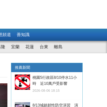
經頻道
善知識
基隆
宜蘭
花蓮
台東
離島
推薦新聞
桃園5行政區8/10停水11小
時 近10萬戶受影響
2026-08-06 18:15
8/13城鎮韌性防空演習 演