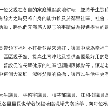
一位父親在各自的家庭裡默默地耕耘，
並將畢生豐
有餘力之時更將自身的能力推及於鄰里社區、社會
活動，
將他們充滿感人勵志的事蹟做為後進學習的
長帶領下福利不打折並越來越
好，讓臺中成為幸福
、
區區親子館、提高生育津貼及提供全國最好用的
、
普設促進長輩健康的社區照顧關懷據點等，
讓老
中這個大家庭，
減輕父親的負擔，讓市民生活中更
天生議員、林德宇議員、
張芬郁議員、江和樹議員
及各里里長也帶著祝福蒞臨現場共襄盛舉，
向每位模