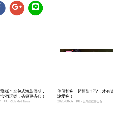
費難抓？全包式海島假期，
伴侶和妳一起預防HPV，才有
定食宿玩樂，省錢更省心！
說愛妳！
7
2026-08-07
PR・Club Med Taiwan
PR・台灣癌症基金會