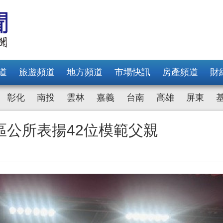
道
旅遊頻道
地方頻道
市場快訊
房產頻道
財
彰化
南投
雲林
嘉義
台南
高雄
屏東
區公所表揚42位模範父親