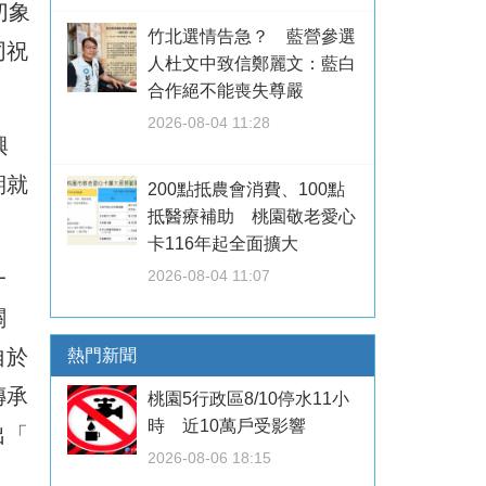
切象
竹北選情告急？ 藍營參選
同祝
人杜文中致信鄭麗文：藍白
合作絕不能喪失尊嚴
2026-08-04 11:28
興
期就
200點抵農會消費、100點
抵醫療補助 桃園敬老愛心
卡116年起全面擴大
一
2026-08-04 11:07
關
自於
熱門新聞
傳承
桃園5行政區8/10停水11小
時 近10萬戶受影響
出「
2026-08-06 18:15