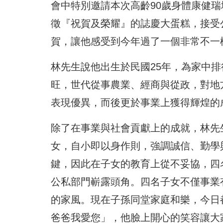
會中特別邀請本次高齡90歲身體康健
徵『祝賀及榮耀』的誌慶大蛋糕，
接受
賀，
讓他感受到今年過了一個非常不一
林先生說他出生於民國25年，為家中排
旺，世代從事農業、
經商與從政，對地
表現優異，
而後更於事業上獲得輝煌的
除了在事業與社會貢獻上的成就，
林先
女，
自小即以身作則，強調誠信、勤學
鍵，
因此在子女的教育上從不妥協，四
公私部門嶄露頭角。
四名子女不僅事業
的家風。現在子孫同堂家庭和樂，
今日
爸爸我愛您」，他臉上開心的笑容讓大