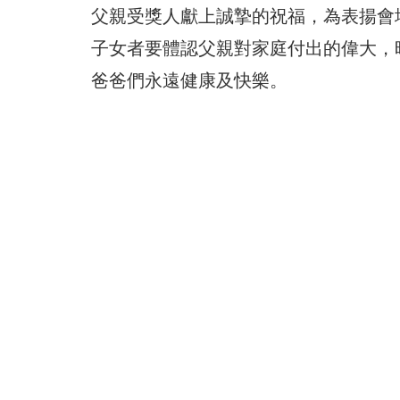
父親受獎人獻上誠摯的祝福，
為表揚會
子女者要體認父親對家庭付出的偉大，
爸爸們永遠健康及快樂。