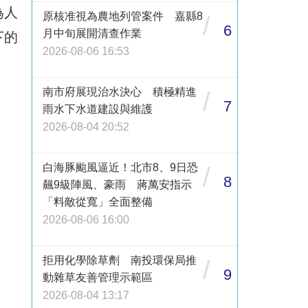
為人
原核准視為農地列管案件 嘉縣8
/
6
月中旬展開清查作業
下的
2026-08-06 16:53
南市府展現治水決心 積極精進
/
7
雨水下水道建設與維護
2026-08-04 20:52
白海豚颱風逼近！北市8、9日恐
/
8
飆9級陣風、豪雨 蔣萬安指示
「料敵從寬」全面整備
2026-08-06 16:00
拒用化學除草劑 南投環保局推
/
9
動雜草友善管理示範區
2026-08-04 13:17