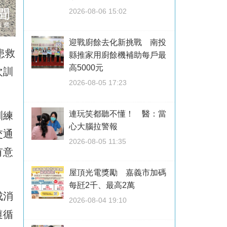
2026-08-06 15:02
迎戰廚餘去化新挑戰 南投
患救
縣推家用廚餘機補助每戶最
高5000元
次訓
2026-08-05 17:23
連玩笑都聽不懂！ 醫：當
訓練
心大腦拉警報
交通
2026-08-05 11:35
有意
屋頂光電獎勵 嘉義市加碼
每瓩2千、最高2萬
成消
2026-08-04 19:10
遵循