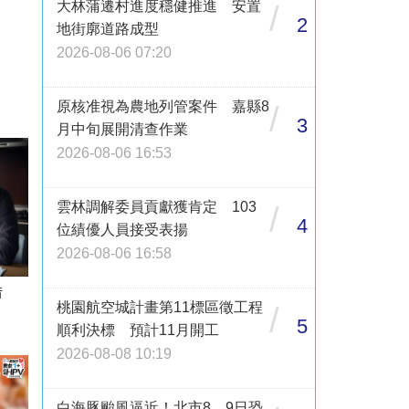
大林蒲遷村進度穩健推進 安置
/
2
地街廓道路成型
2026-08-06 07:20
原核准視為農地列管案件 嘉縣8
/
3
月中旬展開清查作業
2026-08-06 16:53
雲林調解委員貢獻獲肯定 103
/
4
位績優人員接受表揚
2026-08-06 16:58
借
桃園航空城計畫第11標區徵工程
/
5
順利決標 預計11月開工
2026-08-08 10:19
白海豚颱風逼近！北市8、9日恐