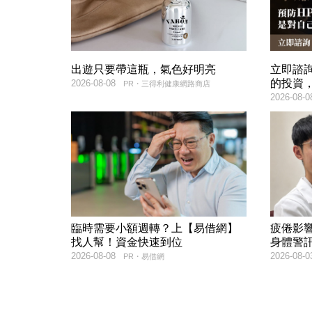
出遊只要帶這瓶，氣色好明亮
立即諮
的投資
2026-08-08
PR・三得利健康網路商店
2026-08-0
臨時需要小額週轉？上【易借網】
疲倦影
找人幫！資金快速到位
身體警
2026-08-08
2026-08-0
PR・易借網