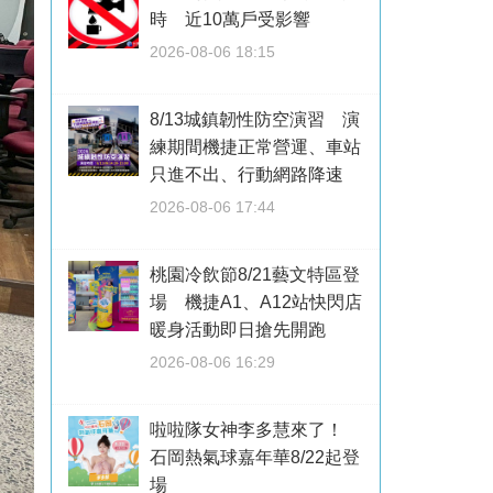
時 近10萬戶受影響
2026-08-06 18:15
8/13城鎮韌性防空演習 演
練期間機捷正常營運、車站
只進不出、行動網路降速
2026-08-06 17:44
桃園冷飲節8/21藝文特區登
場 機捷A1、A12站快閃店
暖身活動即日搶先開跑
2026-08-06 16:29
啦啦隊女神李多慧來了！
石岡熱氣球嘉年華8/22起登
場