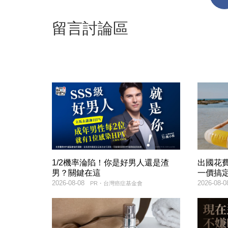
留言討論區
1/2機率淪陷！你是好男人還是渣
出國花
男？關鍵在這
一價搞
2026-08-08
2026-08-0
PR・台灣癌症基金會