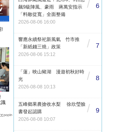
/
6
飆9級陣風、豪雨 蔣萬安指示
「料敵從寬」全面整備
2026-08-06 16:00
!
響應永續祭祀新風氣 竹市推
/
7
「新紙錢三燒」政策
2026-08-06 15:12
「蓮」映山豬湖 漫遊初秋好時
/
8
光
2026-08-08 10:13
訓練
意識
五峰鄉果農搶收水梨 徐欣瑩臉
/
9
書發起認購
2026-08-08 10:07