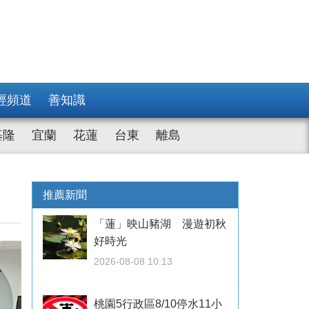
經頻道
善知識
基隆
宜蘭
花蓮
台東
離島
推薦新聞
「蓮」映山豬湖 漫遊初秋
好時光
2026-08-08 10:13
桃園5行政區8/10停水11小