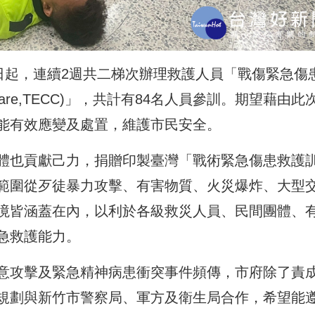
日起，連續2週共二梯次辦理救護人員「戰傷緊急傷
ualty Care,TECC)」，共計有84名人員參訓。期望藉由此
能有效應變及處置，維護市民安全。
體也貢獻己力，捐贈印製臺灣「戰術緊急傷患救護
範圍從歹徒暴力攻擊、有害物質、火災爆炸、大型
境皆涵蓋在內，以利於各級救災人員、民間團體、
急救護能力。
意攻擊及緊急精神病患衝突事件頻傳，市府除了責
規劃與新竹市警察局、軍方及衛生局合作，希望能