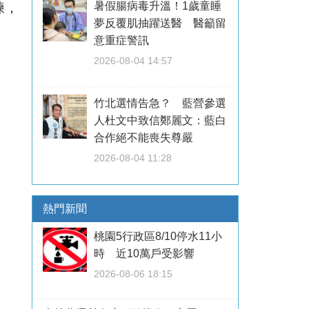
暑假腸病毒升溫！1歲童睡
練，
夢反覆肌抽躍送醫 醫籲留
意重症警訊
2026-08-04 14:57
竹北選情告急？ 藍營參選
人杜文中致信鄭麗文：藍白
合作絕不能喪失尊嚴
2026-08-04 11:28
熱門新聞
桃園5行政區8/10停水11小
時 近10萬戶受影響
2026-08-06 18:15