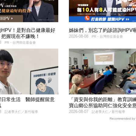
詢HPV！是對自己健康最好
姊妹們，別忘了約診諮詢HPV喔
，把握現在不嫌晚！
2026-08-08
PR・台灣癌症基金會
8
PR・台灣癌症基金會
響日常生活 醫師提醒留意
「資安與你我的距離」教育
訊
寶山鄉公所協助同仁強化安全
3
2026-08-07
記者季大仁／新竹報導
記者季大仁／新竹報導
Recommended by