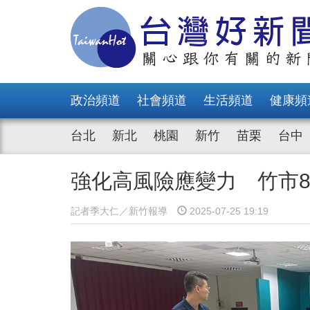
政治頻道
社會頻道
生活頻道
健康頻
台北
新北
桃園
新竹
苗栗
台中
強化高風險應變力 竹市
記者季大仁／新竹報導
2025-07-25 19:19