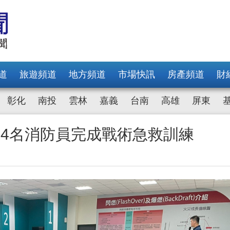
道
旅遊頻道
地方頻道
市場快訊
房產頻道
財
彰化
南投
雲林
嘉義
台南
高雄
屏東
84名消防員完成戰術急救訓練