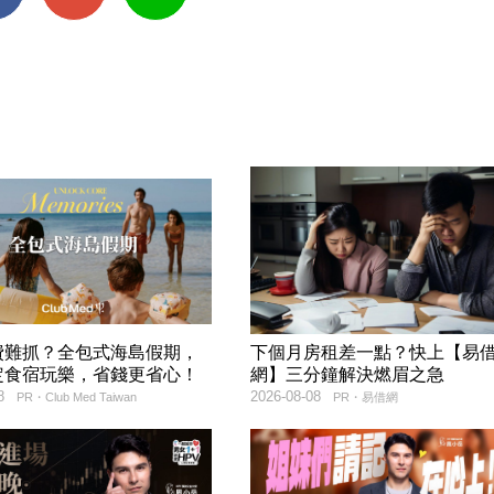
費難抓？全包式海島假期，
下個月房租差一點？快上【易
定食宿玩樂，省錢更省心！
網】三分鐘解決燃眉之急
8
2026-08-08
PR・Club Med Taiwan
PR・易借網