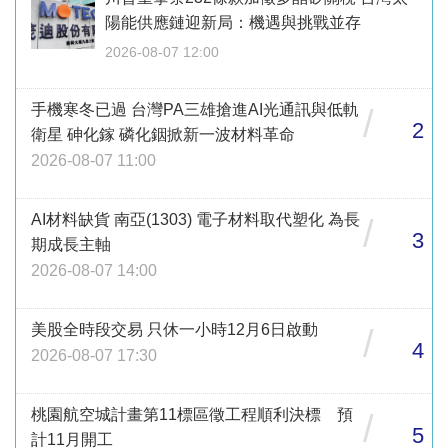
陽能供應鏈迎新局：機遇與挑戰並存
2026-08-07 12:00
手機寒冬已過 台灣PA三雄搶進AI光通訊與低軌
/
2
衛星 砷化鎵 磷化銦掀新一波材料革命
2026-08-07 11:00
AI材料缺貨 南亞(1303) 電子材料取代塑化 為長
/
3
期成長主軸
2026-08-07 14:00
美股全時段交易 只休一小時12月6日啟動
/
4
2026-08-07 17:30
桃園航空城計畫第11標區徵工程順利決標 預
/
5
計11月開工