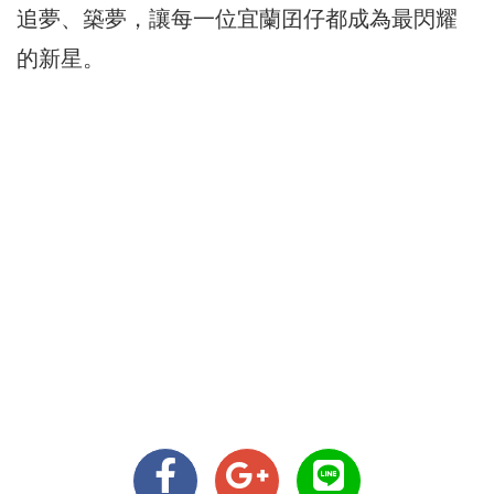
追夢、築夢，讓每一位宜蘭囝仔都成為最閃耀
的新星。