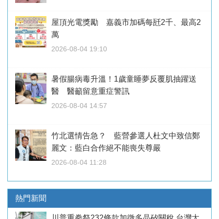
屋頂光電獎勵 嘉義市加碼每瓩2千、最高2
萬
2026-08-04 19:10
暑假腸病毒升溫！1歲童睡夢反覆肌抽躍送
醫 醫籲留意重症警訊
2026-08-04 14:57
竹北選情告急？ 藍營參選人杜文中致信鄭
麗文：藍白合作絕不能喪失尊嚴
2026-08-04 11:28
熱門新聞
川普重拳祭232條款加徵多晶矽關稅 台灣太