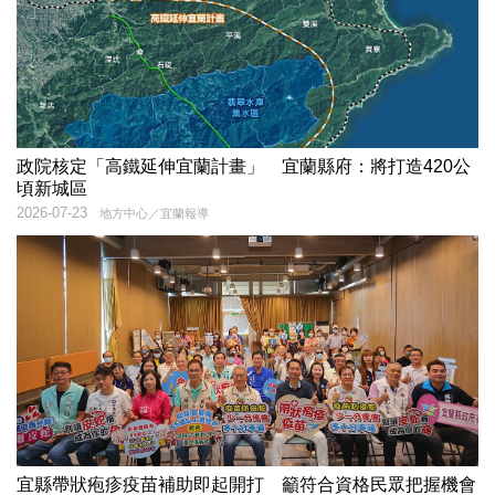
政院核定「高鐵延伸宜蘭計畫」 宜蘭縣府：將打造420公
頃新城區
2026-07-23
地方中心／宜蘭報導
宜縣帶狀疱疹疫苗補助即起開打 籲符合資格民眾把握機會