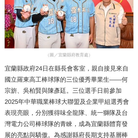
（圖／宜蘭縣府教育處）
宜蘭縣政府24日在縣長會客室，親自接見來自
國立羅東高工棒球隊的三位優秀畢業生——何
宗旂、吳柏賢與陳彥廷。三位選手日前參加
2025年中華職業棒球大聯盟及企業甲組選秀會
表現亮眼，分別獲得味全龍隊、統一獅隊及台
灣電力公司棒球隊的青睞，成為宜蘭縣體育發
展的亮點與驕傲。為感謝縣府長期支持基層棒