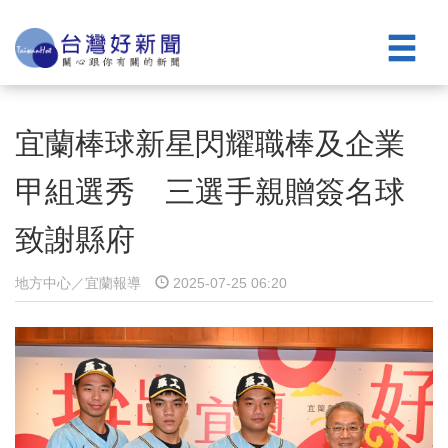
宜蘭棒球新星閃耀職棒及企業
甲組選秀 三選手親贈簽名球
致謝縣府
地方中心／宜蘭報導
2025-07-25 06:20