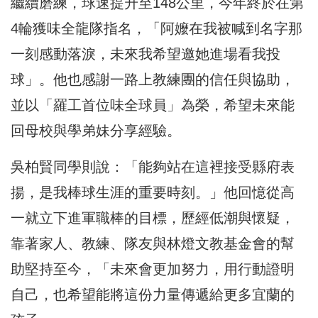
繼續磨練，球速提升至148公里，今年終於在第
4輪獲味全龍隊指名，「阿嬤在我被喊到名字那
一刻感動落淚，未來我希望邀她進場看我投
球」。他也感謝一路上教練團的信任與協助，
並以「羅工首位味全球員」為榮，希望未來能
回母校與學弟妹分享經驗。
吳柏賢同學則說：「能夠站在這裡接受縣府表
揚，是我棒球生涯的重要時刻。」他回憶從高
一就立下進軍職棒的目標，歷經低潮與懷疑，
靠著家人、教練、隊友與林燈文教基金會的幫
助堅持至今，「未來會更加努力，用行動證明
自己，也希望能將這份力量傳遞給更多宜蘭的