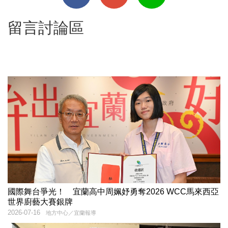
留言討論區
國際舞台爭光！ 宜蘭高中周姵妤勇奪2026 WCC馬來西亞
世界廚藝大賽銀牌
2026-07-16
地方中心／宜蘭報導