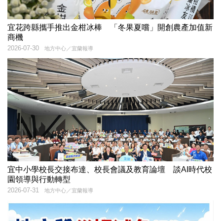
宜花跨縣攜手推出金柑冰棒 「冬果夏嚐」開創農產加值新
商機
2026-07-30
地方中心／宜蘭報導
宜中小學校長交接布達、校長會議及教育論壇 談AI時代校
園領導與行動轉型
2026-07-31
地方中心／宜蘭報導