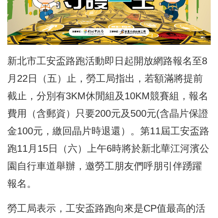
新北市工安盃路跑活動即日起開放網路報名至8
月22日（五）止，勞工局指出，若額滿將提前
截止，分別有3KM休閒組及10KM競賽組，報名
費用（含郵資）只要200元及500元(含晶片保證
金100元，繳回晶片時退還）。第11屆工安盃路
跑11月15日（六）上午6時將於新北華江河濱公
園自行車道舉辦，邀勞工朋友們呼朋引伴踴躍
報名。
勞工局表示，工安盃路跑向來是CP值最高的活