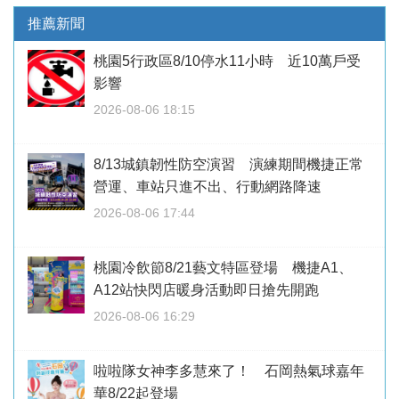
推薦新聞
桃園5行政區8/10停水11小時 近10萬戶受
影響
2026-08-06 18:15
8/13城鎮韌性防空演習 演練期間機捷正常
營運、車站只進不出、行動網路降速
2026-08-06 17:44
桃園冷飲節8/21藝文特區登場 機捷A1、
A12站快閃店暖身活動即日搶先開跑
2026-08-06 16:29
啦啦隊女神李多慧來了！ 石岡熱氣球嘉年
華8/22起登場