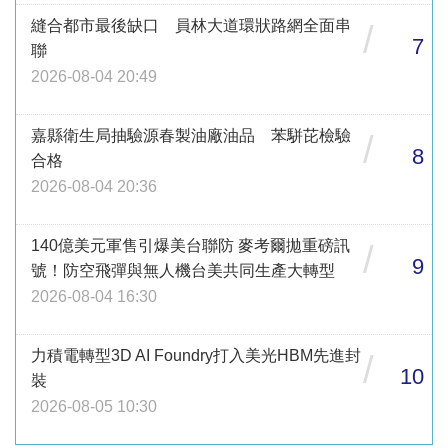
縫合都市最後缺口 員林大道環狀路網全面串
/
7
聯
2026-08-04 20:49
嘉縣衛生局抽驗源春製油廠油品 苯駢芘檢驗
/
8
合格
2026-08-04 20:36
140億美元軍售引爆美台聯防 麥考爾拋重磅訊
/
9
號！防空飛彈與無人機台美共同生產大轉型
2026-08-04 16:30
力積電轉型3D AI Foundry打入美光HBM先進封
/
10
裝
2026-08-05 10:30