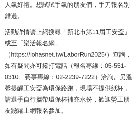
人氣好禮。想試試手氣的朋友們，手刀報名別
錯過。
活動詳情請上網搜尋「新北市第11屆工安盃」
或至「樂活報名網」
（
https://lohasnet.tw/LaborRun2025/
）查詢，
如有疑問亦可撥打電話（報名專線：05-551-
0310、賽事專線：02-2239-7222）洽詢。另溫
馨提醒工安盃為環保路跑，現場不提供紙杯，
請選手自行攜帶環保杯補充水份，歡迎勞工朋
友踴躍上網報名參加。