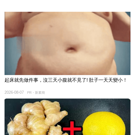
起床就先做件事，沒三天小腹就不見了! 肚子一天天變小！
2026-08-07
PR・新素簡