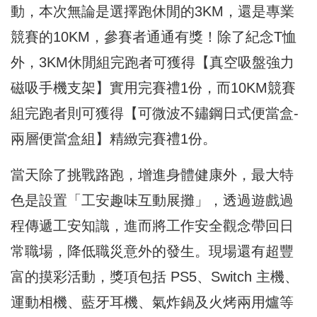
動，本次無論是選擇跑休閒的3KM，還是專業
競賽的10KM，參賽者通通有獎！除了紀念T恤
外，3KM休閒組完跑者可獲得【真空吸盤強力
磁吸手機支架】實用完賽禮1份，而10KM競賽
組完跑者則可獲得【可微波不鏽鋼日式便當盒-
兩層便當盒組】精緻完賽禮1份。
當天除了挑戰路跑，增進身體健康外，最大特
色是設置「工安趣味互動展攤」，透過遊戲過
程傳遞工安知識，進而將工作安全觀念帶回日
常職場，降低職災意外的發生。現場還有超豐
富的摸彩活動，獎項包括 PS5、Switch 主機、
運動相機、藍牙耳機、氣炸鍋及火烤兩用爐等