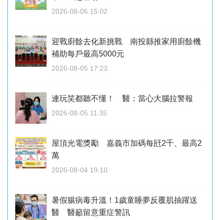
2026-08-06 15:02
迎戰廚餘去化新挑戰 南投縣推家用廚餘機
補助每戶最高5000元
2026-08-05 17:23
連玩笑都聽不懂！ 醫：當心大腦拉警報
2026-08-05 11:35
屋頂光電獎勵 嘉義市加碼每瓩2千、最高2
萬
2026-08-04 19:10
暑假腸病毒升溫！1歲童睡夢反覆肌抽躍送
醫 醫籲留意重症警訊