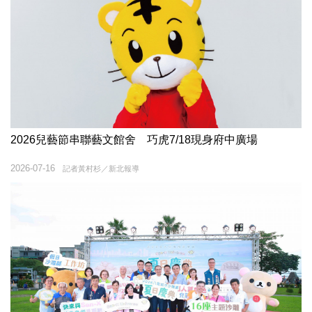
2026兒藝節串聯藝文館舍 巧虎7/18現身府中廣場
2026-07-16
記者黃村杉／新北報導