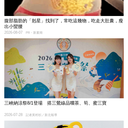
腹部脂肪的「剋星」找到了，常吃這幾物，吃走大肚囊，瘦
出小蠻腰
2026-08-07
PR・新素簡
三峽納涼祭8/1登場 搭三鶯線品嚐茶、筍、蜜三寶
2026-07-28
記者黃村杉／新北報導