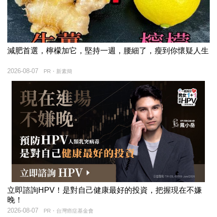
減肥首選，檸檬加它，堅持一週，腰細了，瘦到你懷疑人生
2026-08-07
PR・新素簡
立即諮詢HPV！是對自己健康最好的投資，把握現在不嫌
晚！
2026-08-07
PR・台灣癌症基金會