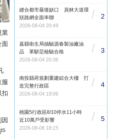
縫合都市最後缺口 員林大道環
/
2
狀路網全面串聯
2026-08-04 20:49
視業
全面
嘉縣衛生局抽驗源春製油廠油
/
3
品 苯駢芘檢驗合格
2026-08-04 20:36
凡
南投縣府規劃重建綜合大樓 打
/
依服
4
造完整行政區
以扣
2026-08-04 19:06
桃園5行政區8/10停水11小時
/
5
則因
近10萬戶受影響
2026-08-06 18:15
戶