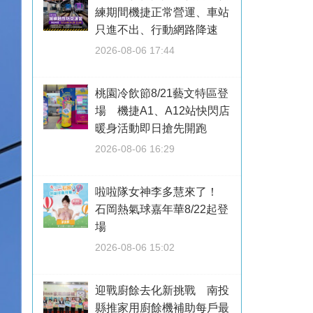
練期間機捷正常營運、車站
只進不出、行動網路降速
2026-08-06 17:44
桃園冷飲節8/21藝文特區登
場 機捷A1、A12站快閃店
暖身活動即日搶先開跑
2026-08-06 16:29
啦啦隊女神李多慧來了！
石岡熱氣球嘉年華8/22起登
場
2026-08-06 15:02
迎戰廚餘去化新挑戰 南投
縣推家用廚餘機補助每戶最