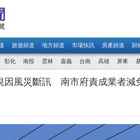
道
旅遊頻道
地方頻道
市場快訊
房產頻道
財
彰化
南投
雲林
嘉義
台南
高雄
屏東
視因風災斷訊 南市府責成業者減