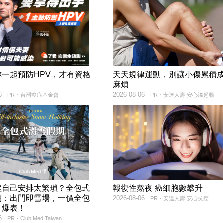
妳一起預防HPV，才有資格
天天規律運動，別讓小傷累積
！
麻煩
6
2026-08-06
PR・台灣癌症基金會
PR・安達人壽 安心溢起動
程自己安排太繁瑣？全包式
報復性熬夜 癌細胞數攀升
期：出門即雪場，一價全包
2026-08-06
PR・安達人壽 安心抗癌
算爆表！
6
PR・Club Med Taiwan