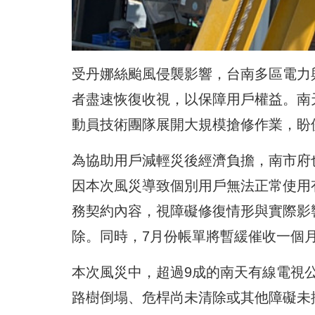
受丹娜絲颱風侵襲影響，台南多區電力
者盡速恢復收視，以保障用戶權益。南
動員技術團隊展開大規模搶修作業，盼
為協助用戶減輕災後經濟負擔，南市府
因本次風災導致個別用戶無法正常使用
務契約內容，視障礙修復情形與實際影
除。同時，7月份帳單將暫緩催收一個
本次風災中，超過9成的南天有線電視
路樹倒塌、危桿尚未清除或其他障礙未排