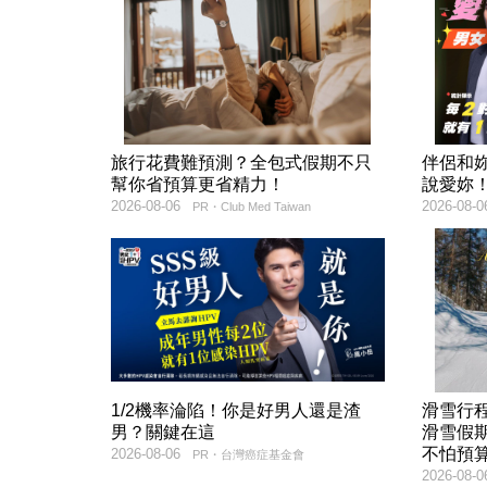
旅行花費難預測？全包式假期不只
伴侶和
幫你省預算更省精力！
說愛妳
2026-08-06
2026-08-0
PR・Club Med Taiwan
1/2機率淪陷！你是好男人還是渣
滑雪行
男？關鍵在這
滑雪假
不怕預
2026-08-06
PR・台灣癌症基金會
2026-08-0