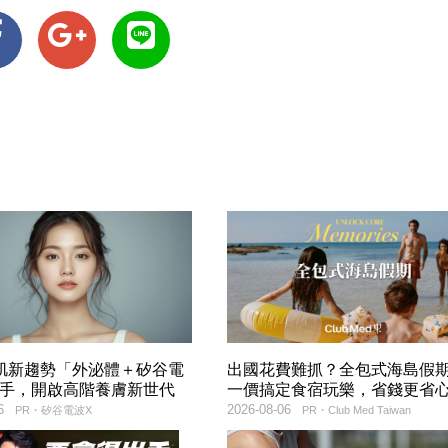
美肌新趨勢「外泌體＋矽谷電
出國花費難抓？全包式海島假
聯手，開啟高階養膚新世代
一價搞定食宿玩樂，省錢更省
6
2026-08-06
PR・矽谷電波X
PR・Club Med Taiwan