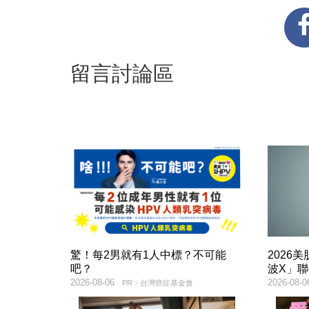
留言討論區
驚！每2男就有1人中標？不可能
2026
吧？
波X」
2026-08-06
2026-08-0
PR・台灣癌症基金會