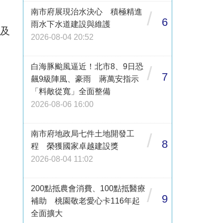
南市府展現治水決心 積極精進
/
6
雨水下水道建設與維護
8及
2026-08-04 20:52
白海豚颱風逼近！北市8、9日恐
/
7
飆9級陣風、豪雨 蔣萬安指示
「料敵從寬」全面整備
2026-08-06 16:00
南市府地政局七件土地開發工
/
8
程 榮獲國家卓越建設獎
2026-08-04 11:02
200點抵農會消費、100點抵醫療
/
9
補助 桃園敬老愛心卡116年起
全面擴大