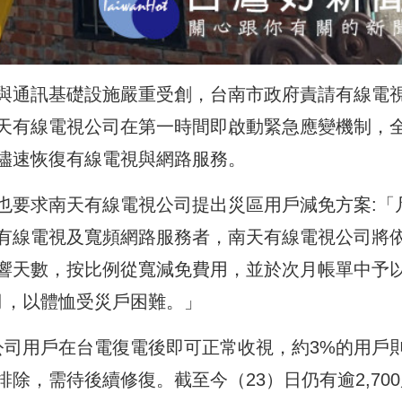
與通訊基礎設施嚴重受創，台南市政府責請有線電
天有線電視公司在第一時間即啟動緊急應變機制，
儘速恢復有線電視與網路服務。
也要求南天有線電視公司提出災區用戶減免方案:「
有線電視及寬頻網路服務者，南天有線電視公司將
響天數，按比例從寬減免費用，並於次月帳單中予
月，以體恤受災戶困難。」
公司用戶在台電復電後即可正常收視，約3%的用戶
除，需待後續修復。截至今（23）日仍有逾2,700