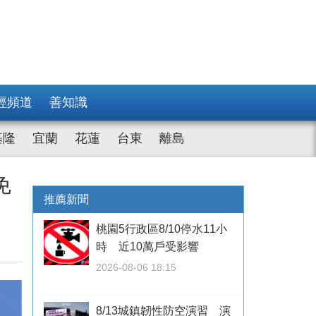
經頻道
善知識
基隆
宜蘭
花蓮
台東
離島
免
推薦新聞
桃園5行政區8/10停水11小
時 近10萬戶受影響
2026-08-06 18:15
8/13城鎮韌性防空演習 演