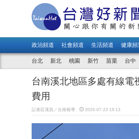
政治頻道
社會頻道
生活頻道
健康頻
台北
新北
桃園
新竹
苗栗
台中
台南溪北地區多處有線電
費用
記者莊漢昌／台南報導
2025-07-23 19:13