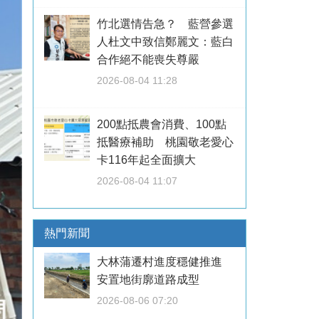
竹北選情告急？ 藍營參選
人杜文中致信鄭麗文：藍白
合作絕不能喪失尊嚴
2026-08-04 11:28
200點抵農會消費、100點
抵醫療補助 桃園敬老愛心
卡116年起全面擴大
2026-08-04 11:07
熱門新聞
大林蒲遷村進度穩健推進
安置地街廓道路成型
2026-08-06 07:20