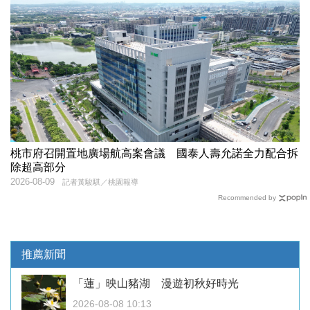
桃市府召開置地廣場航高案會議 國泰人壽允諾全力配合拆
除超高部分
2026-08-09
記者黃駿騏／桃園報導
Recommended by
推薦新聞
「蓮」映山豬湖 漫遊初秋好時光
2026-08-08 10:13