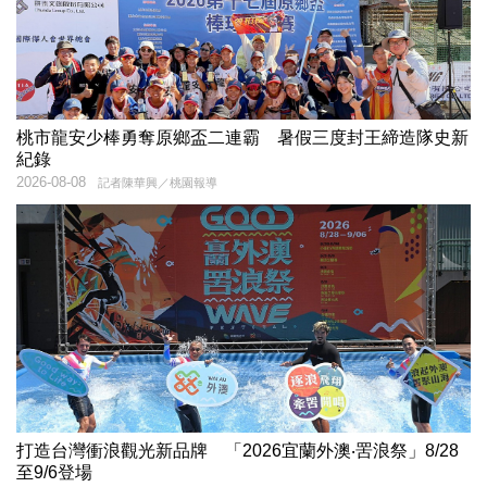
桃市龍安少棒勇奪原鄉盃二連霸 暑假三度封王締造隊史新
紀錄
2026-08-08
記者陳華興／桃園報導
打造台灣衝浪觀光新品牌 「2026宜蘭外澳‧罟浪祭」8/28
至9/6登場