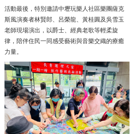
活動最後，特別邀請中壢玩樂人社區樂團薩克
斯風演奏者林賢郎、呂榮龍、黃桂圓及吳雪玉
老師現場演出，以爵士、經典老歌等輕柔旋
律，陪伴住民一同感受藝術與音樂交織的療癒
力量。