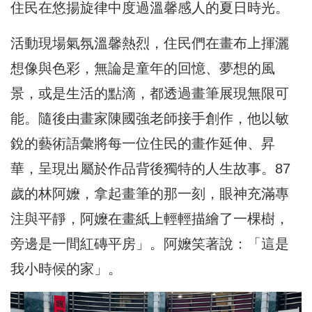
住民在悠揚旋律中度過溫馨感人的夏日時光。
活動現場氣氛溫馨熱烈，住民們在畫布上揮灑
想像與色彩，無論是童年的回憶、夢想的風
景，或是生活的點滴，都透過畫筆展現無限可
能。隨後由畫家陳國強老師接手創作，他以敏
銳的藝術語彙將每一位住民的畫作延伸、昇
華，呈現出屬於作品背後獨特的人生故事。87
歲的林阿嬤，拿起畫筆的那一刻，眼神充滿專
注與平靜，阿嬤在畫紙上輕輕描繪了一棵樹，
旁邊是一間紅磚平房」。阿嬤笑著說：「這是
我小時候的家」。