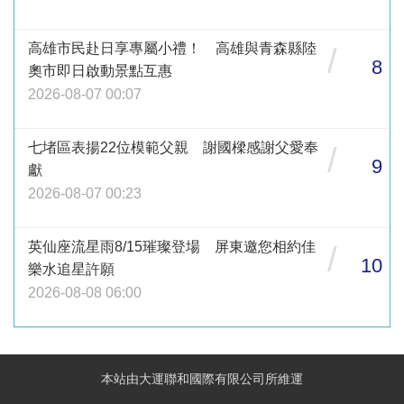
高雄市民赴日享專屬小禮！ 高雄與青森縣陸
/
8
奧市即日啟動景點互惠
2026-08-07 00:07
七堵區表揚22位模範父親 謝國樑感謝父愛奉
/
9
獻
2026-08-07 00:23
英仙座流星雨8/15璀璨登場 屏東邀您相約佳
/
10
樂水追星許願
2026-08-08 06:00
本站由大運聯和國際有限公司所維運