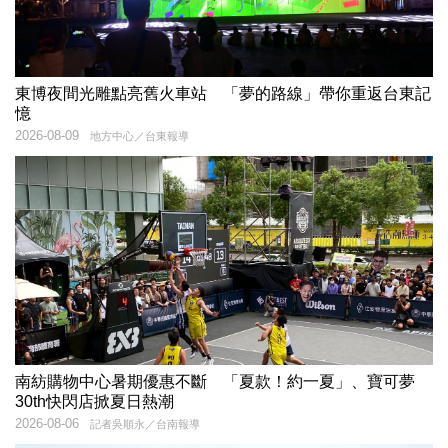
東博夜間光雕點亮舊火車站 「夢的路線」帶你重返台東記
憶
2026-08-09
地方中心／台東報導
南紡購物中心暑期優惠不斷 「夏款！約一夏」、寶可夢
30th快閃店掀夏日熱潮
2026-08-06
記者吳順永／台南報導