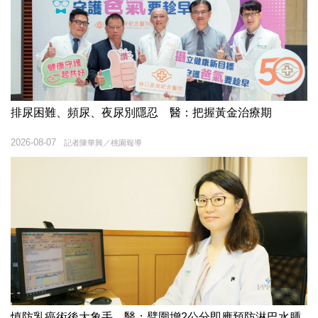
排尿困難、頻尿、夜尿別隱忍 醫：把握黃金治療期
2026-08-07
記者陳華興／桃園報導
慎防乳癌術後大象手 醫：臂圍增2公分即應預防淋巴水腫