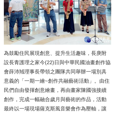
為鼓勵住民展現創意、提升生活趣味，長庚附
設長青護理之家今(22)日與中華民國油畫創作協
會薛沛羢理事長帶領之團隊共同舉辦一場別具
意義的「一期一繪~創作共融藝術活動」。由住
民們自由發揮創意繪畫，再由畫家陳國強接續
創作，完成一幅融合歲月與藝術的作品，活動
最終以一場現場薩克斯風音樂會作為壓軸，讓