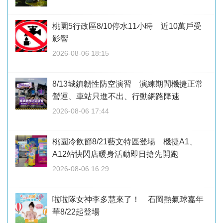
桃園5行政區8/10停水11小時 近10萬戶受
影響
2026-08-06 18:15
8/13城鎮韌性防空演習 演練期間機捷正常
營運、車站只進不出、行動網路降速
2026-08-06 17:44
桃園冷飲節8/21藝文特區登場 機捷A1、
A12站快閃店暖身活動即日搶先開跑
2026-08-06 16:29
啦啦隊女神李多慧來了！ 石岡熱氣球嘉年
華8/22起登場