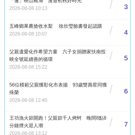
「蓮」映山豬湖 漫遊初秋好時光
/
3
2026-08-08 10:13
五峰鄉果農搶收水梨 徐欣瑩臉書發起認購
/
4
2026-08-08 10:07
父親遺愛化作希望力量 六子女捐贈家扶南投
/
5
映全號延續善的循環
2026-08-08 15:22
56位模範父親獲彰化市表揚 93歲雙壽星同獲
/
6
殊榮
2026-08-08 12:40
王功漁火節開跑！父親節千人烤蚵 晚間8點8
/
7
分鐘煙火迎人潮
2026-08-08 13:12