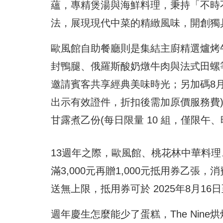
蘊，專精煲湯與海鮮料理，秉持「不時
法，展現現代中菜的精緻風味，開創獨
歐風館自助餐廳則是集結主廚精選爐烤
封鴨腿、俄羅斯酸奶燉牛肉與法式田螺
邀請賓客共享經典美味時光；另加碼8月
出示有效證件，折扣後需加原價服務費
甘露煮乙份(每日限量 10 組，僅限午
13週年之際，歐風館、桃花林中華料
滿3,000元再贈1,000元抵用券乙張，
送無上限，抵用券可於 2025年8月16
週年慶生怎麼能少了蛋糕，The Nin