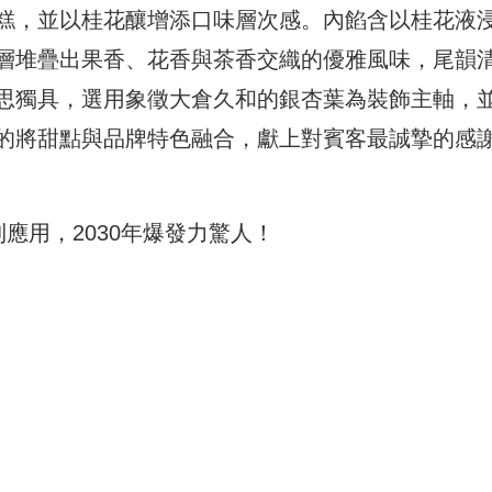
糕，並以桂花釀增添口味層次感。內餡含以桂花液
層堆疊出果香、花香與茶香交織的優雅風味，尾韻
思獨具，選用象徵大倉久和的銀杏葉為裝飾主軸，
的將甜點與品牌特色融合，獻上對賓客最誠摯的感
到應用，2030年爆發力驚人！