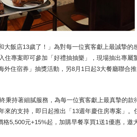
和大飯店13歲了！」為對每一位賓客獻上最誠摯的
，入住專案即可參加「好禮抽抽樂」，現場抽出專屬
海外住宿券」抽獎活動，另8月1日起3大餐廳聯合推
始終秉持著細膩服務，為每一位賓客獻上最真摯的款
年來的支持，即日起推出「13週年慶住房專案」。
價格5,500元+15%起，加購早餐享買1送1優惠，邀