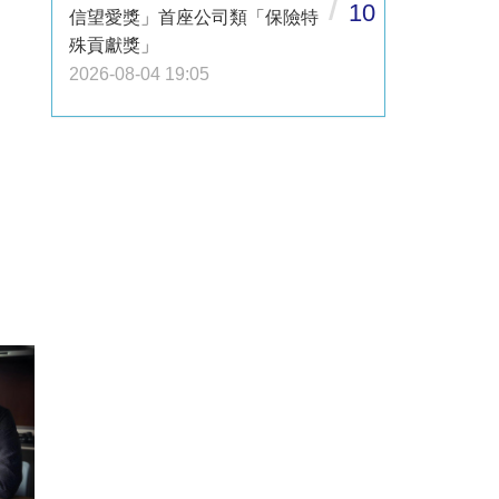
/
10
信望愛獎」首座公司類「保險特
殊貢獻獎」
2026-08-04 19:05