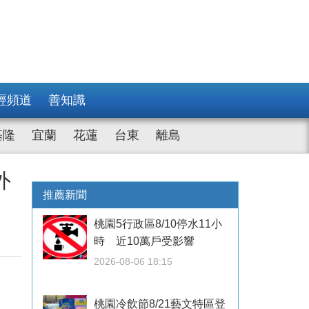
經頻道
善知識
基隆
宜蘭
花蓮
台東
離島
外
推薦新聞
桃園5行政區8/10停水11小
時 近10萬戶受影響
2026-08-06 18:15
桃園冷飲節8/21藝文特區登