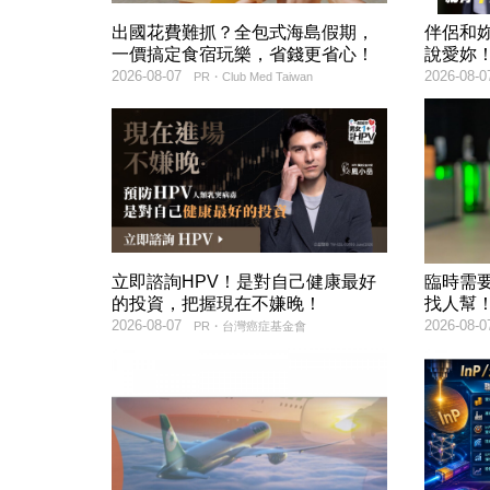
出國花費難抓？全包式海島假期，
伴侶和
一價搞定食宿玩樂，省錢更省心！
說愛妳
2026-08-07
2026-08-0
PR・Club Med Taiwan
立即諮詢HPV！是對自己健康最好
臨時需
的投資，把握現在不嫌晚！
找人幫
2026-08-07
2026-08-0
PR・台灣癌症基金會