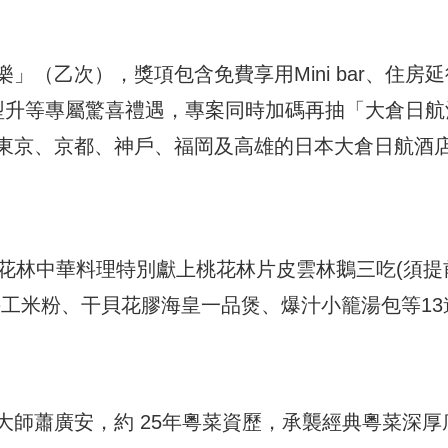
（乙次），獎項包含免費享用Mini bar、住房延
型升等專屬驚喜禮遇，專案同時加碼再抽「大倉日航
東京、京都、神戶、福岡及高雄的日本大倉日航酒
桃花林中華料理特別獻上桃花林片皮雲林鵝三吃(須提
手工米粉、干貝花膠海皇一品煲、爆汁小籠湯包等13
大師蕭廣安，約 25年粵菜資歷，承襲經典粵菜深厚