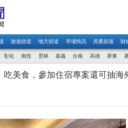
道
旅遊頻道
地方頻道
市場快訊
房產頻道
財
彰化
南投
雲林
嘉義
台南
高雄
屏東
、吃美食，參加住宿專案還可抽海