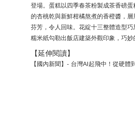
登場。蛋糕以四季春茶粉製成茶香磅蛋
的杏桃乾與新鮮柑橘熬煮的香橙醬，層
芬芳，令人回味。花綻十三整體造型巧
糯米紙勾勒出飯店建築外觀印象，巧妙
【延伸閱讀】
【國內新聞】- 台灣AI起飛中！從硬體