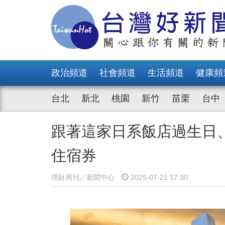
政治頻道
社會頻道
生活頻道
健康頻
台北
新北
桃園
新竹
苗栗
台中
跟著這家日系飯店過生日
住宿券
理財周刊／新聞中心
2025-07-21 17:30