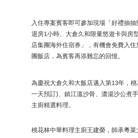
入住專案賓客即可參加現場「好禮抽抽樂」
退房1小時、大倉久和限量悠遊卡與房
店集團海外住宿券」，有機會免費入住
團飯店，為賓客再添難忘的回憶。
為慶祝大倉久和大飯店邁入第13年，
一天預訂)、鎮江溫沙骨、濃湯沙公煮
主廚精選料理。
桃花林中華料理主廚王建榮，師承粵菜