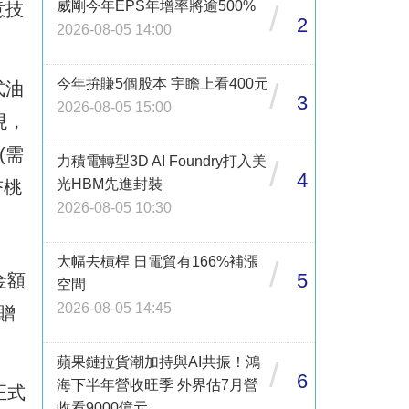
威剛今年EPS年增率將逾500%
意技
/
2
2026-08-05 14:00
今年拚賺5個股本 宇瞻上看400元
/
式油
3
2026-08-05 15:00
現，
(需
力積電轉型3D AI Foundry打入美
/
4
光HBM先進封裝
杏桃
2026-08-05 10:30
大幅去槓桿 日電貿有166%補漲
/
5
金額
空間
2026-08-05 14:45
、贈
蘋果鏈拉貨潮加持與AI共振！鴻
/
6
海下半年營收旺季 外界估7月營
正式
收看9000億元