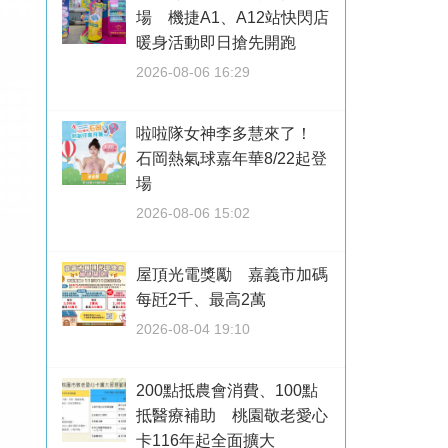
場 機捷A1、A12站快閃店
暖身活動即日搶先開跑
2026-08-06 16:29
啦啦隊女神李多慧來了！
石岡熱氣球嘉年華8/22起登
場
2026-08-06 15:02
屋頂光電獎勵 嘉義市加碼
每瓩2千、最高2萬
2026-08-04 19:10
200點抵農會消費、100點
抵醫療補助 桃園敬老愛心
卡116年起全面擴大