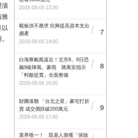
浸漬
2026-08-05 12:30
清雅
載板供不應求 欣興提高資本支出
/
並以
7
擴產
謝。
2026-08-05 14:00
白海豚颱風逼近！北市8、9日恐
/
8
飆9級陣風、豪雨 蔣萬安指示
「料敵從寬」全面整備
2026-08-06 16:00
財團落難 「台北之星」豪宅打折
/
9
賣 成交價跌破200萬元
2026-08-05 17:40
業界唯一！ 凱基人壽獲「保險