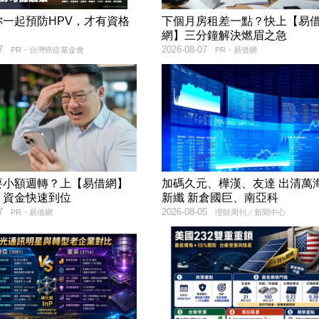
妳一起預防HPV，才有資格
下個月房租差一點？快上【易
！
網】三分鐘解決燃眉之急
7
2026-08-07
PR・台灣癌症基金會
PR・易借網
要小額週轉？上【易借網】
加碼久元、樺漢、友達 出清萬
！資金快速到位
新纖 新倉國巨、南亞科
7
2026-08-05
PR・易借網
理財周刊／新聞中心