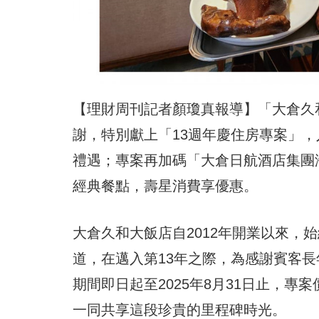
【理財周刊記者顏瓊真報導】「大倉久
謝，特別獻上「13週年慶住房專案」
禮遇；專案再加碼「大倉日航酒店集團
經典餐點，壽星消費享優惠。
大倉久和大飯店自2012年開業以來，
道，在邁入第13年之際，為感謝賓客長
期間即日起至2025年8月31日止，專案
一同共享這段珍貴的里程碑時光。