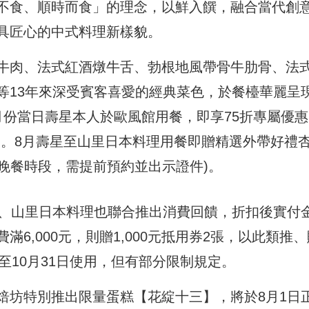
不食、順時而食」的理念，以鮮入饌，融合當代創
具匠心的中式料理新樣貌。
牛肉、法式紅酒燉牛舌、勃根地風帶骨牛肋骨、法
等13年來深受賓客喜愛的經典菜色，於餐檯華麗呈
份當日壽星本人於歐風館用餐，即享75折專屬優惠
)。8月壽星至山里日本料理用餐即贈精選外帶好禮
、晚餐時段，需提前預約並出示證件)。
理、山里日本料理也聯合推出消費回饋，折扣後實付
消費滿6,000元，則贈1,000元抵用券2張，以此類推
日至10月31日使用，但有部分限制規定。
e烘焙坊特別推出限量蛋糕【花綻十三】，將於8月1日