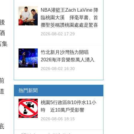
NBA灌籃王Zach LaVine 降
臨桃園大溪 揮毫草書、首
後
擲聖筊稱讚桃園處處是驚喜
酒
2026-08-02 17:29
店集
竹北新月沙灣熱力開唱
2026海洋音樂祭萬人湧入
2026-08-02 16:30
前
道
熱門新聞
桃園5行政區8/10停水11小
時 近10萬戶受影響
2026-08-06 18:15
底