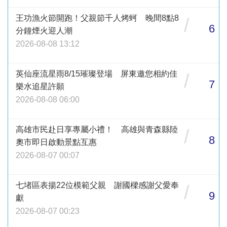
王功漁火節開跑！父親節千人烤蚵 晚間8點8
/
6
分鐘煙火迎人潮
2026-08-08 13:12
英仙座流星雨8/15璀璨登場 屏東邀您相約佳
/
7
樂水追星許願
2026-08-08 06:00
高雄市民赴日享專屬小禮！ 高雄與青森縣陸
/
8
奧市即日啟動景點互惠
2026-08-07 00:07
七堵區表揚22位模範父親 謝國樑感謝父愛奉
/
9
獻
2026-08-07 00:23