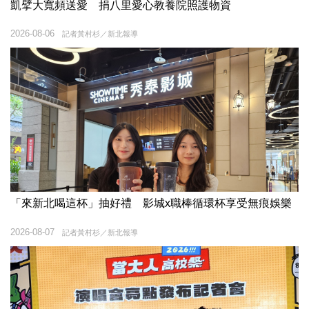
凱擘大寬頻送愛 捐八里愛心教養院照護物資
2026-08-06
記者黃村杉／新北報導
「來新北喝這杯」抽好禮 影城x職棒循環杯享受無痕娛樂
2026-08-07
記者黃村杉／新北報導