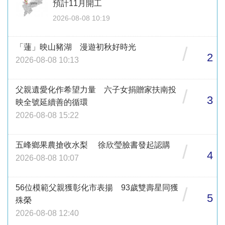
預計11月開工
2026-08-08 10:19
「蓮」映山豬湖 漫遊初秋好時光
/
2
2026-08-08 10:13
父親遺愛化作希望力量 六子女捐贈家扶南投
/
3
映全號延續善的循環
2026-08-08 15:22
五峰鄉果農搶收水梨 徐欣瑩臉書發起認購
/
4
2026-08-08 10:07
56位模範父親獲彰化市表揚 93歲雙壽星同獲
/
5
殊榮
2026-08-08 12:40