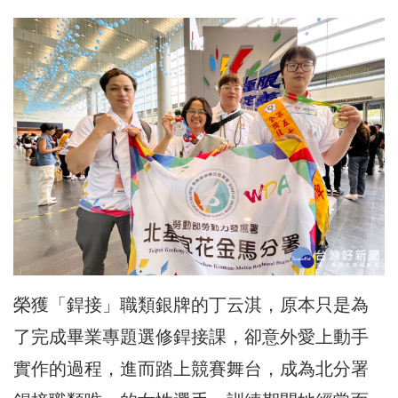
榮獲「銲接」職類銀牌的丁云淇，原本只是為
了完成畢業專題選修銲接課，卻意外愛上動手
實作的過程，進而踏上競賽舞台，成為北分署