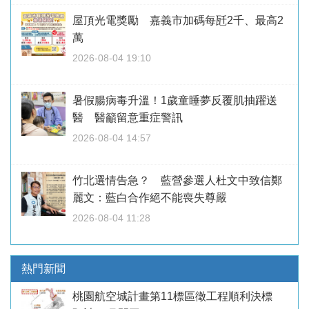
屋頂光電獎勵 嘉義市加碼每瓩2千、最高2
萬
2026-08-04 19:10
暑假腸病毒升溫！1歲童睡夢反覆肌抽躍送
醫 醫籲留意重症警訊
2026-08-04 14:57
竹北選情告急？ 藍營參選人杜文中致信鄭
麗文：藍白合作絕不能喪失尊嚴
2026-08-04 11:28
熱門新聞
桃園航空城計畫第11標區徵工程順利決標