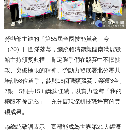
勞動部主辦的「第55屆全國技能競賽」今
（20）日圓滿落幕，總統賴清德親臨南港展覽
館主持頒獎典禮，肯定選手們在競賽中不懼挑
戰、突破極限的精神。勞動力發展署北分署共
培訓58位選手，參與18個職類競賽，榮獲3金、
7銀、5銅共15面獎牌佳績，以實力詮釋「我的
極限不被定義」，充分展現深耕技職培育的豐
碩成果。
賴總統致詞表示，臺灣能成為世界第21大經濟