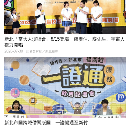
新北「當大人演唱會」8/15登場 盧廣仲、麋先生、宇宙人
接力開唱
2026-07-30
記者黃村杉／新北報導
新北市圖跨域借閱版圖 一證暢通至新竹