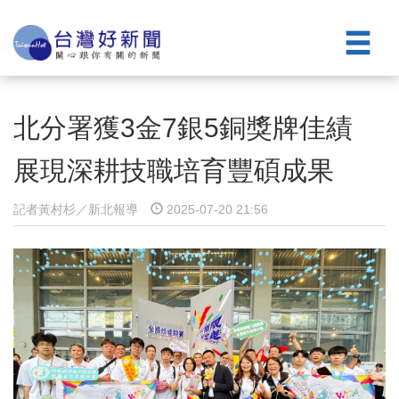
北分署獲3金7銀5銅獎牌佳績
展現深耕技職培育豐碩成果
記者黃村杉／新北報導
2025-07-20 21:56