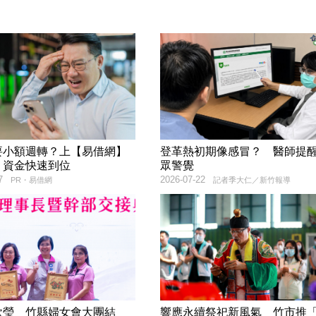
要小額週轉？上【易借網】
登革熱初期像感冒？ 醫師提
！資金快速到位
眾警覺
7
2026-07-22
PR・易借網
記者季大仁／新竹報導
欣瑩 竹縣婦女會大團結
響應永續祭祀新風氣 竹市推