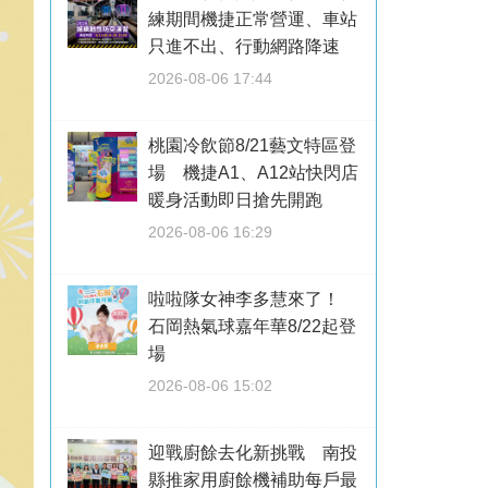
練期間機捷正常營運、車站
只進不出、行動網路降速
2026-08-06 17:44
桃園冷飲節8/21藝文特區登
場 機捷A1、A12站快閃店
暖身活動即日搶先開跑
2026-08-06 16:29
啦啦隊女神李多慧來了！
石岡熱氣球嘉年華8/22起登
場
2026-08-06 15:02
迎戰廚餘去化新挑戰 南投
縣推家用廚餘機補助每戶最