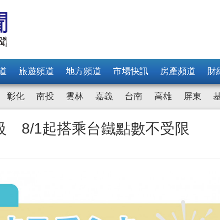
道
旅遊頻道
地方頻道
市場快訊
房產頻道
財
彰化
南投
雲林
嘉義
台南
高雄
屏東
 8/1起搭乘台鐵點數不受限