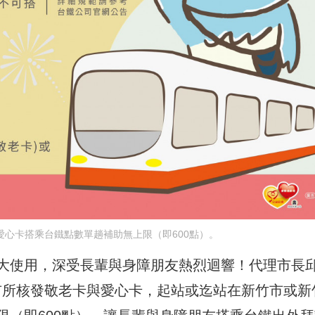
愛心卡搭乘台鐵點數單趟補助無上限（即600點）。
大使用，深受長輩與身障朋友熱烈迴響！代理市長
持竹市所核發敬老卡與愛心卡，起站或迄站在新竹市或新