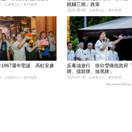
紙錢三燒」政策
6
記者季大仁／新竹報導
2026-08-06
記者季大仁／新竹報導
1867週年聖誕 高虹安參
反毒油遊行 徐欣瑩痛批政府
牌、擋箭牌、抹黑牌」
6
2026-07-26
記者季大仁／新竹報導
記者季大仁／新竹報導
Recommended by