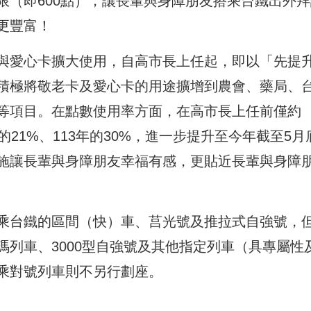
限（即600點），讓長輩與身障朋友搭乘台鐵出外拜
更豐富！
與愛心卡擴大使用，自高市長上任起，即以「先提
積極將敬老卡及愛心卡的用途擴增到農會、藥局、
等項目。在點數使用率方面，在高市長上任前僅約
的21%、113年的30%，進一步提升至今年截至5月
措施讓長輩與身障朋友幸福有感，更貼近長輩與身障
乘台鐵的區間（快）車、莒光號及推拉式自強號，
列車、3000型自強號及其他指定列車（具專屬性
乘對號列車則不另行劃座。