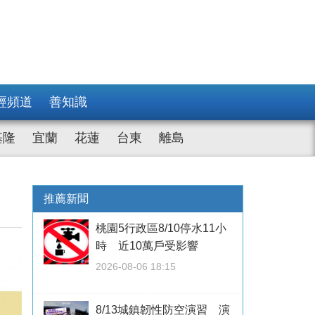
經頻道
善知識
基隆
宜蘭
花蓮
台東
離島
推薦新聞
桃園5行政區8/10停水11小
時 近10萬戶受影響
2026-08-06 18:15
8/13城鎮韌性防空演習 演