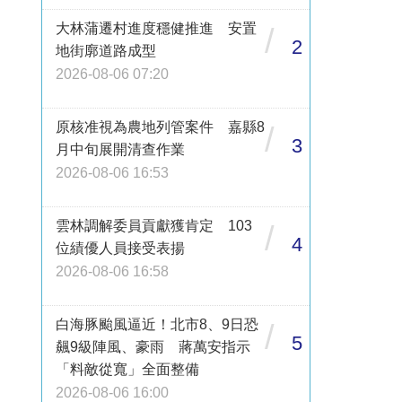
大林蒲遷村進度穩健推進 安置
/
2
地街廓道路成型
2026-08-06 07:20
原核准視為農地列管案件 嘉縣8
/
3
月中旬展開清查作業
2026-08-06 16:53
雲林調解委員貢獻獲肯定 103
/
4
位績優人員接受表揚
2026-08-06 16:58
白海豚颱風逼近！北市8、9日恐
/
5
飆9級陣風、豪雨 蔣萬安指示
「料敵從寬」全面整備
2026-08-06 16:00