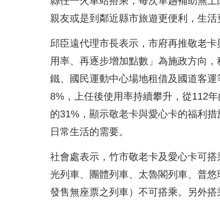
縣任一火車站搭乘，每次單趟補助無上
親友或是到鄰近縣市旅遊更便利，生活
邱臣遠代理市長表示，市府再推敬老卡
用率、再逐步增加點數」為施政方向，
鐵、國民運動中心場地租借及國道客運
8%，上任後使用率持續攀升，從112年
的31%，顯示敬老卡與愛心卡的福利
日常生活的需要。
社會處表示，竹市敬老卡及愛心卡可搭
光列車、團體列車、太魯閣列車、普悠瑪
發售無座票之列車）不可搭乘。另外搭