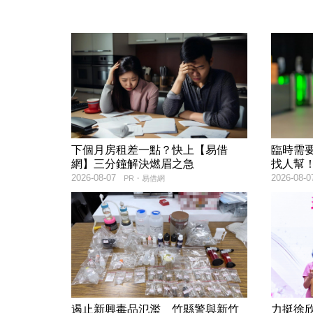
下個月房租差一點？快上【易借
臨時需
網】三分鐘解決燃眉之急
找人幫
2026-08-07
2026-08-0
PR・易借網
遏止新興毒品氾濫 竹縣警與新竹
力挺徐