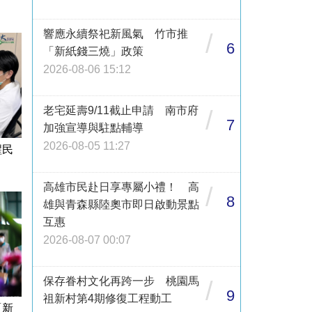
響應永續祭祀新風氣 竹市推
/
6
「新紙錢三燒」政策
2026-08-06 15:12
老宅延壽9/11截止申請 南市府
/
7
加強宣導與駐點輔導
2026-08-05 11:27
醒民
高雄市民赴日享專屬小禮！ 高
/
8
雄與青森縣陸奧市即日啟動景點
互惠
2026-08-07 00:07
保存眷村文化再跨一步 桃園馬
/
9
祖新村第4期修復工程動工
「新