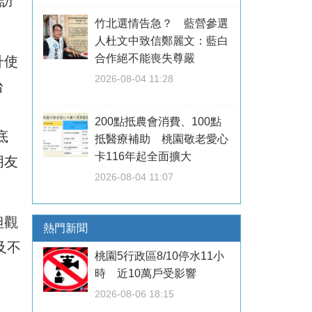
訪
竹北選情告急？ 藍營參選
人杜文中致信鄭麗文：藍白
合作絕不能喪失尊嚴
升使
2026-08-04 11:28
台
200點抵農會消費、100點
底
抵醫療補助 桃園敬老愛心
卡116年起全面擴大
朋友
2026-08-04 11:07
但觀
熱門新聞
及不
桃園5行政區8/10停水11小
時 近10萬戶受影響
2026-08-06 18:15