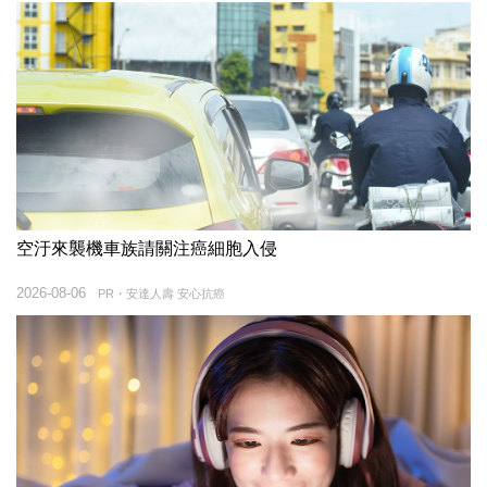
空汙來襲機車族請關注癌細胞入侵
2026-08-06
PR・安達人壽 安心抗癌