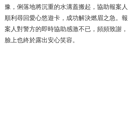
豫，俐落地將沉重的水溝蓋搬起，協助報案人
順利尋回愛心悠遊卡，成功解決燃眉之急。報
案人對警方的即時協助感激不已，頻頻致謝，
臉上也終於露出安心笑容。