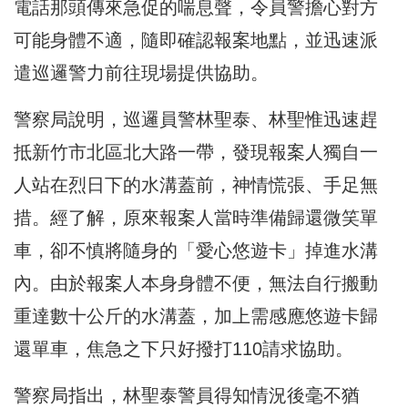
電話那頭傳來急促的喘息聲，令員警擔心對方
可能身體不適，隨即確認報案地點，並迅速派
遣巡邏警力前往現場提供協助。
警察局說明，巡邏員警林聖泰、林聖惟迅速趕
抵新竹市北區北大路一帶，發現報案人獨自一
人站在烈日下的水溝蓋前，神情慌張、手足無
措。經了解，原來報案人當時準備歸還微笑單
車，卻不慎將隨身的「愛心悠遊卡」掉進水溝
內。由於報案人本身身體不便，無法自行搬動
重達數十公斤的水溝蓋，加上需感應悠遊卡歸
還單車，焦急之下只好撥打110請求協助。
警察局指出，林聖泰警員得知情況後毫不猶