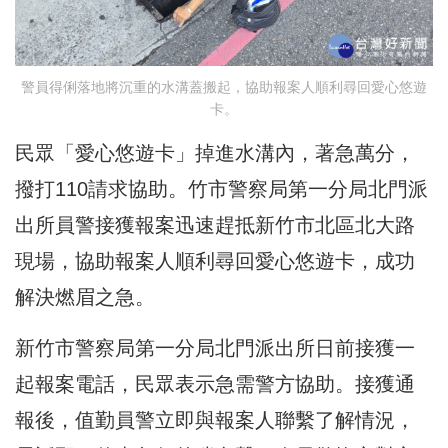
警員得俐落地將沉重的水溝蓋搬起，協助報案人順利尋回愛心悠遊
卡。
民眾「愛心悠遊卡」掉進水溝內，著急萬分，
撥打110請求協助。竹市警察局第一分局北門派
出所員警接獲報案迅速趕抵新竹市北區北大路
現場，協助報案人順利尋回愛心悠遊卡，成功
解決燃眉之急。
新竹市警察局第一分局北門派出所日前接獲一
起報案電話，民眾表示急需警方協助。接獲通
報後，值勤員警立即與報案人聯繫了解情況，