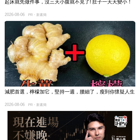
起床就先做件事，沒三天小腹就不見了! 肚子一天天變小！
2026-08-06
PR・新素簡
減肥首選，檸檬加它，堅持一週，腰細了，瘦到你懷疑人生
2026-08-06
PR・新素簡