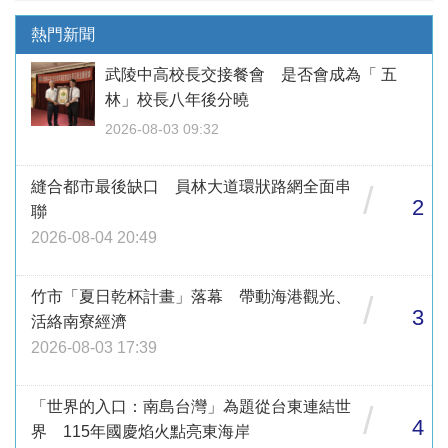
熱門新聞
武陵中高校長交接餐會 是否會成為「 五
林」校長八年後分曉
2026-08-03 09:32
縫合都市最後缺口 員林大道環狀路網全面串
/
2
聯
2026-08-04 20:49
竹市「夏日乾杯計畫」落幕 帶動海港觀光、
/
3
活絡南寮經濟
2026-08-03 17:39
「世界的入口：南島台灣」為題從台東連結世
/
4
界 115年國慶焰火點亮東海岸