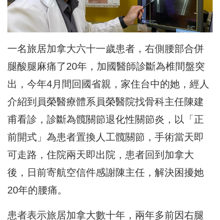
一名旅居加拿大六十一歲患者，右側腰部合併
腿酸腿麻痛了20年，加國醫師診斷為椎間盤突
出，今年4月間回國省親，家住台中的她，經人
介紹到員榮醫療體系員榮醫院找骨科主任陳建
甫看診，診斷為髖關節退化性關節炎，以「正
前開式」為患者置換人工髖關節，手術當天即
可走路，住院兩天即出院，患者回到加拿大
後，日前寄航空信件感謝陳主任，解決困擾她
20年的腰痛。
患者表示旅居加拿大數十年，兩年多前因右腿