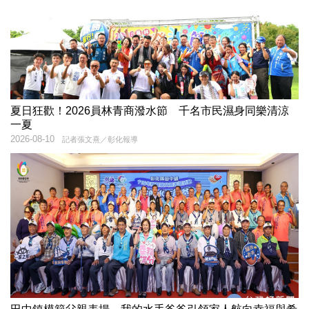
夏日狂歡！2026員林青商潑水節 千名市民濕身同樂清涼
一夏
2026-08-10
記者張文熹／彰化報導