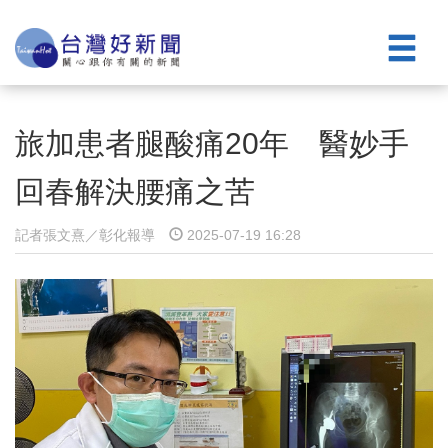
旅加患者腿酸痛20年 醫妙手
回春解決腰痛之苦
記者張文熹／彰化報導
2025-07-19 16:28