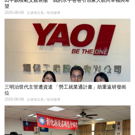
田中鎮模範父親表揚 我的水手爸爸引領家人航向幸福與希
望
2026-08-09
記者張文熹／彰化報導
三明治世代主管遭資遣 「勞工就業通計畫」助重返研發崗
位
2026-08-08
記者張文熹／彰化報導