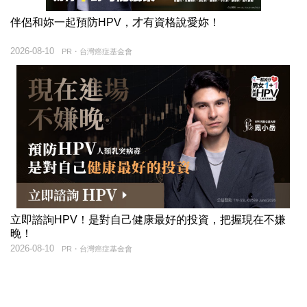
伴侶和妳一起預防HPV，才有資格說愛妳！
2026-08-10
PR・台灣癌症基金會
立即諮詢HPV！是對自己健康最好的投資，把握現在不嫌
晚！
2026-08-10
PR・台灣癌症基金會