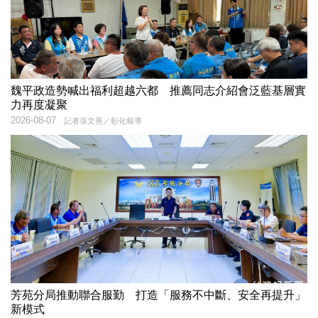
魏平政造勢喊出福利超越六都 推薦同志介紹會泛藍基層實
力再度凝聚
2026-08-07
記者張文熹／彰化報導
芳苑分局推動聯合服勤 打造「服務不中斷、安全再提升」
新模式