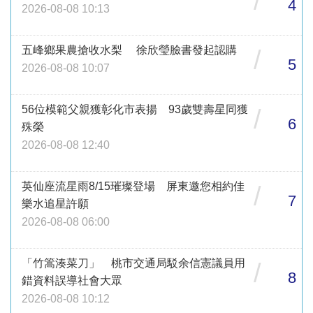
/
4
2026-08-08 10:13
五峰鄉果農搶收水梨 徐欣瑩臉書發起認購
/
5
2026-08-08 10:07
56位模範父親獲彰化市表揚 93歲雙壽星同獲
/
6
殊榮
2026-08-08 12:40
英仙座流星雨8/15璀璨登場 屏東邀您相約佳
/
7
樂水追星許願
2026-08-08 06:00
「竹篙湊菜刀」 桃市交通局駁余信憲議員用
/
8
錯資料誤導社會大眾
2026-08-08 10:12