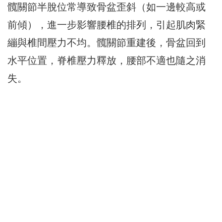
髖關節半脫位常導致骨盆歪斜（如一邊較高或
前傾），進一步影響腰椎的排列，引起肌肉緊
繃與椎間壓力不均。髖關節重建後，骨盆回到
水平位置，脊椎壓力釋放，腰部不適也隨之消
失。