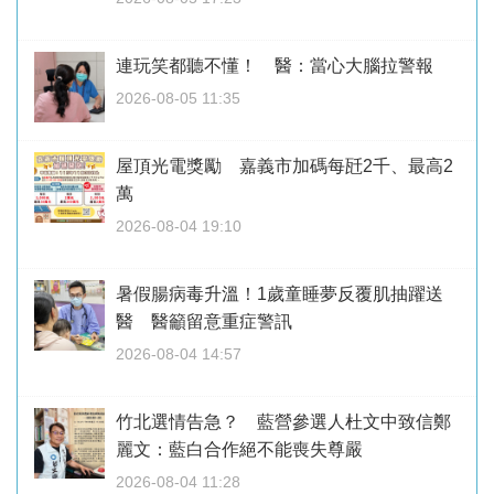
連玩笑都聽不懂！ 醫：當心大腦拉警報
2026-08-05 11:35
屋頂光電獎勵 嘉義市加碼每瓩2千、最高2
萬
2026-08-04 19:10
暑假腸病毒升溫！1歲童睡夢反覆肌抽躍送
醫 醫籲留意重症警訊
2026-08-04 14:57
竹北選情告急？ 藍營參選人杜文中致信鄭
麗文：藍白合作絕不能喪失尊嚴
2026-08-04 11:28