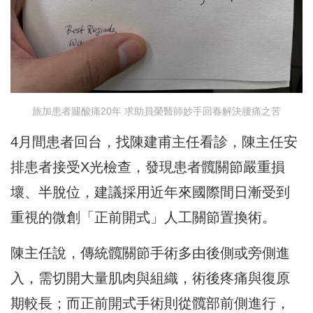
旅加患者腿酸痛20年 求助員榮醫師妙手回春解決腰痛之苦
4月間患者回台，找陳建甫主任看診，陳主任安
排患者接受X光檢查，發現患者髖關節嚴重損
壞、半脫位，建議採用近年來國際間日漸受到
重視的微創「正前開式」人工關節置換術。
陳主任說，傳統髖關節手術多由後側或旁側進
入，需切開大量肌肉與組織，術後疼痛與復原
期較長；而正前開式手術則從髖部前側進行，