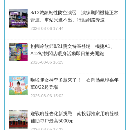
8/13城鎮韌性防空演習 演練期間機捷正常
營運、車站只進不出、行動網路降速
2026-08-06 17:44
桃園冷飲節8/21藝文特區登場 機捷A1、
A12站快閃店暖身活動即日搶先開跑
2026-08-06 16:29
啦啦隊女神李多慧來了！ 石岡熱氣球嘉年
華8/22起登場
2026-08-06 15:02
迎戰廚餘去化新挑戰 南投縣推家用廚餘機
補助每戶最高5000元
2026-08-05 17:23