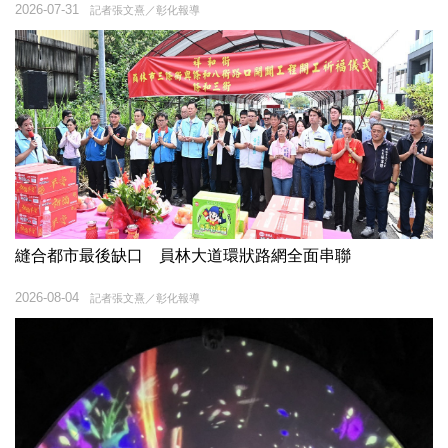
2026-07-31
記者張文熹／彰化報導
縫合都市最後缺口 員林大道環狀路網全面串聯
2026-08-04
記者張文熹／彰化報導