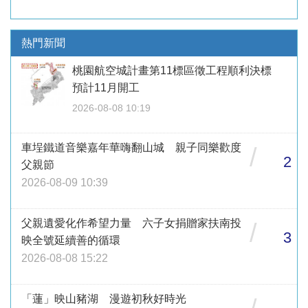
熱門新聞
桃園航空城計畫第11標區徵工程順利決標
預計11月開工
2026-08-08 10:19
車埕鐵道音樂嘉年華嗨翻山城 親子同樂歡度
/
2
父親節
2026-08-09 10:39
父親遺愛化作希望力量 六子女捐贈家扶南投
/
3
映全號延續善的循環
2026-08-08 15:22
「蓮」映山豬湖 漫遊初秋好時光