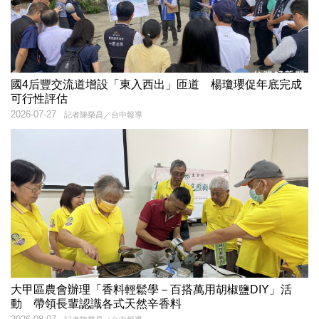
國4后豐交流道增設「東入西出」匝道 楊瓊瓔促年底完成
可行性評估
2026-07-27
記者陳榮昌／台中報導
大甲區農會辦理「香料輕鬆學－百搭萬用胡椒鹽DIY」活
動 帶領長輩認識各式天然辛香料