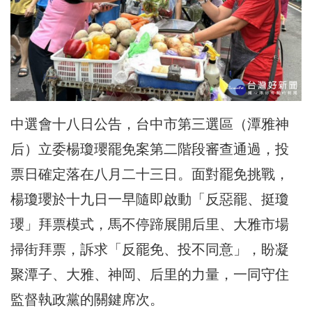
中選會十八日公告，台中市第三選區（潭雅神
后）立委楊瓊瓔罷免案第二階段審查通過，投
票日確定落在八月二十三日。面對罷免挑戰，
楊瓊瓔於十九日一早隨即啟動「反惡罷、挺瓊
瓔」拜票模式，馬不停蹄展開后里、大雅市場
掃街拜票，訴求「反罷免、投不同意」，盼凝
聚潭子、大雅、神岡、后里的力量，一同守住
監督執政黨的關鍵席次。