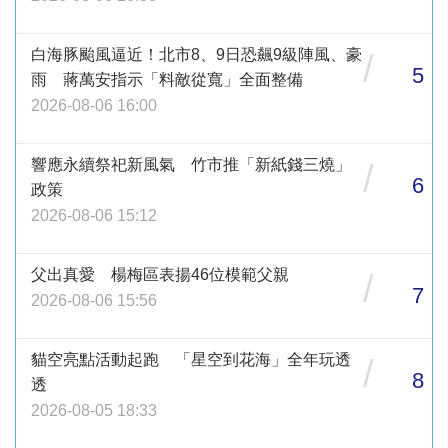
白海豚颱風逼近！北市8、9日恐飆9級陣風、豪
/
5
雨 蔣萬安指示「料敵從寬」全面整備
2026-08-06 16:00
響應永續祭祀新風氣 竹市推「新紙錢三燒」
/
6
政策
2026-08-06 15:12
父出真愛 楊梅區表揚46位模範父親
/
7
2026-08-06 15:56
貓空亮點活動起跑 「星空到花海」全年玩透
/
8
透
2026-08-05 18:33