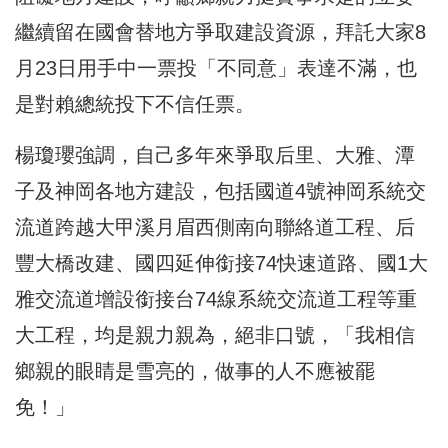
繼續留在國會替地方爭取建設資源，拜託大家8
月23日用手中一票投「不同意」表達不滿，也
是對賴總統投下不信任票。
楊瓊瓔強調，自己多年來爭取后里、大雅、潭
子及神岡各地方建設，包括國道4號神岡系統交
流道跨越大甲溪月眉西側南向聯絡道工程、后
豐大橋改建、國四延伸銜接74快速道路、國1大
雅交流道增設銜接台74線系統交流道工程等重
大工程，均是親力親為，絕非口號，「我相信
鄉親的眼睛是雪亮的，做事的人不應被罷
免！」