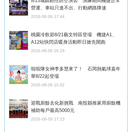
8/13城鎮韌性防空演習 演練期間機捷正常
營運、車站只進不出、行動網路降速
2026-08-06 17:44
桃園冷飲節8/21藝文特區登場 機捷A1、
A12站快閃店暖身活動即日搶先開跑
2026-08-06 16:29
啦啦隊女神李多慧來了！ 石岡熱氣球嘉年
華8/22起登場
2026-08-06 15:02
迎戰廚餘去化新挑戰 南投縣推家用廚餘機
補助每戶最高5000元
2026-08-05 17:23