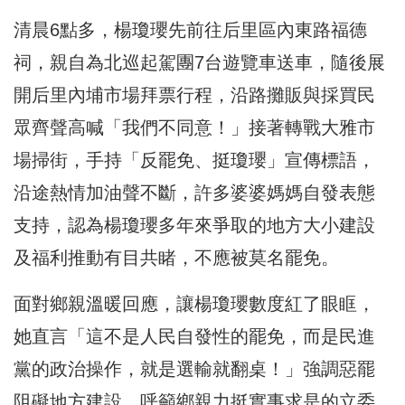
清晨6點多，楊瓊瓔先前往后里區內東路福德
祠，親自為北巡起駕團7台遊覽車送車，隨後展
開后里內埔市場拜票行程，沿路攤販與採買民
眾齊聲高喊「我們不同意！」接著轉戰大雅市
場掃街，手持「反罷免、挺瓊瓔」宣傳標語，
沿途熱情加油聲不斷，許多婆婆媽媽自發表態
支持，認為楊瓊瓔多年來爭取的地方大小建設
及福利推動有目共睹，不應被莫名罷免。
面對鄉親溫暖回應，讓楊瓊瓔數度紅了眼眶，
她直言「這不是人民自發性的罷免，而是民進
黨的政治操作，就是選輸就翻桌！」強調惡罷
阻礙地方建設，呼籲鄉親力挺實事求是的立委