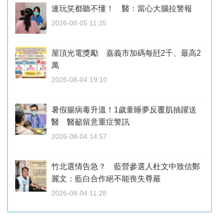
連玩笑都聽不懂！ 醫：當心大腦拉警報
2026-08-05 11:35
屋頂光電獎勵 嘉義市加碼每瓩2千、最高2
萬
2026-08-04 19:10
暑假腸病毒升溫！1歲童睡夢反覆肌抽躍送
醫 醫籲留意重症警訊
2026-08-04 14:57
竹北選情告急？ 藍營參選人杜文中致信鄭
麗文：藍白合作絕不能喪失尊嚴
2026-08-04 11:28