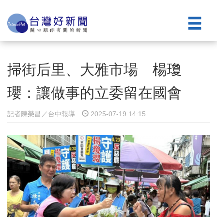
掃街后里、大雅市場 楊瓊
瓔：讓做事的立委留在國會
記者陳榮昌／台中報導
2025-07-19 14:15