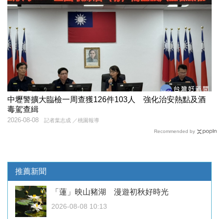
中壢警擴大臨檢一周查獲126件103人 強化治安熱點及酒
毒駕查緝
2026-08-08
記者葉志成 ／桃園報導
Recommended by
推薦新聞
「蓮」映山豬湖 漫遊初秋好時光
2026-08-08 10:13