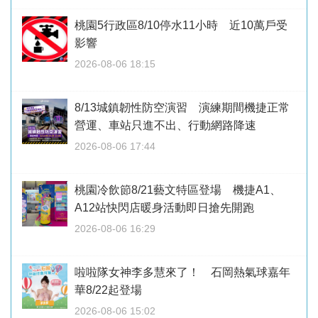
桃園5行政區8/10停水11小時 近10萬戶受
影響
2026-08-06 18:15
8/13城鎮韌性防空演習 演練期間機捷正常
營運、車站只進不出、行動網路降速
2026-08-06 17:44
桃園冷飲節8/21藝文特區登場 機捷A1、
A12站快閃店暖身活動即日搶先開跑
2026-08-06 16:29
啦啦隊女神李多慧來了！ 石岡熱氣球嘉年
華8/22起登場
2026-08-06 15:02