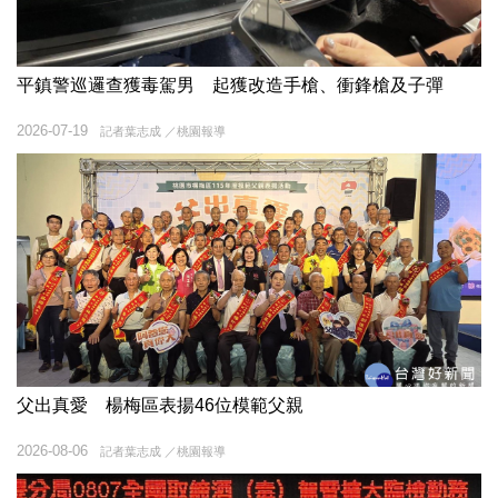
平鎮警巡邏查獲毒駕男 起獲改造手槍、衝鋒槍及子彈
2026-07-19
記者葉志成 ／桃園報導
父出真愛 楊梅區表揚46位模範父親
2026-08-06
記者葉志成 ／桃園報導