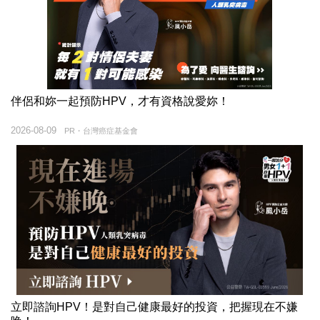
伴侶和妳一起預防HPV，才有資格說愛妳！
2026-08-09
PR・台灣癌症基金會
立即諮詢HPV！是對自己健康最好的投資，把握現在不嫌