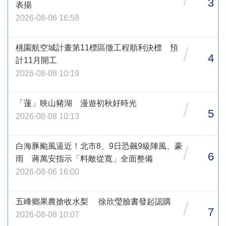
3
表揚
2026-08-06 16:58
桃園航空城計畫第11標區徵工程順利決標 預
/
4
計11月開工
2026-08-08 10:19
「蓮」映山豬湖 漫遊初秋好時光
/
5
2026-08-08 10:13
白海豚颱風逼近！北市8、9日恐飆9級陣風、豪
/
6
雨 蔣萬安指示「料敵從寬」全面整備
2026-08-06 16:00
五峰鄉果農搶收水梨 徐欣瑩臉書發起認購
/
7
2026-08-08 10:07