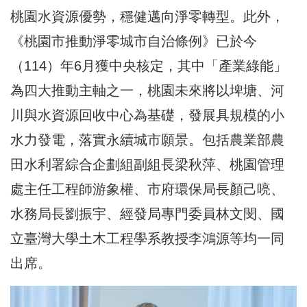
桃園水資源優勢，穩健邁向淨零轉型。此外，
《桃園市推動淨零城市自治條例》已於今
（114）年6月獲中央核定，其中「產業綠能」
為四大推動主軸之一，桃園未來將以埤塘、河
川與水資源回收中心為基礎，發展具規模的小
水力發電，落實永續城市願景。包括農業部農
田水利署綜合企劃組副組長梁秋萍、桃園管理
處主任工程師游象權、市府環保局長顏己喨、
水務局長劉振宇、經發局專門委員林文閔、國
立臺灣大學土木工程學系教授李鴻源等均一同
出席。