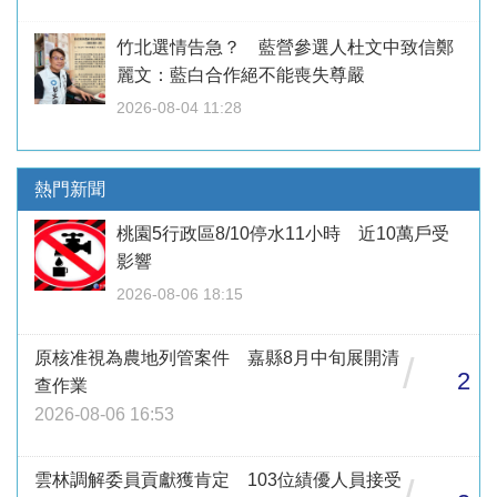
竹北選情告急？ 藍營參選人杜文中致信鄭
麗文：藍白合作絕不能喪失尊嚴
2026-08-04 11:28
熱門新聞
桃園5行政區8/10停水11小時 近10萬戶受
影響
2026-08-06 18:15
原核准視為農地列管案件 嘉縣8月中旬展開清
/
2
查作業
2026-08-06 16:53
雲林調解委員貢獻獲肯定 103位績優人員接受
/