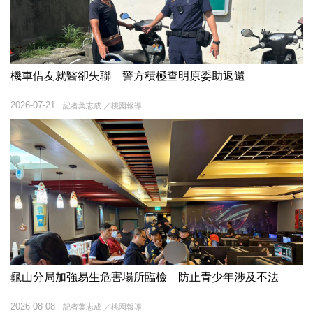
機車借友就醫卻失聯 警方積極查明原委助返還
2026-07-21
記者葉志成 ／桃園報導
龜山分局加強易生危害場所臨檢 防止青少年涉及不法
2026-08-08
記者葉志成 ／桃園報導