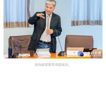
前內政部長李鴻源致詞。