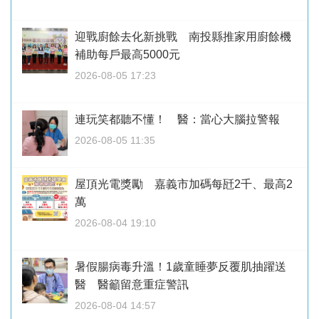
迎戰廚餘去化新挑戰 南投縣推家用廚餘機
補助每戶最高5000元
2026-08-05 17:23
連玩笑都聽不懂！ 醫：當心大腦拉警報
2026-08-05 11:35
屋頂光電獎勵 嘉義市加碼每瓩2千、最高2
萬
2026-08-04 19:10
暑假腸病毒升溫！1歲童睡夢反覆肌抽躍送
醫 醫籲留意重症警訊
2026-08-04 14:57