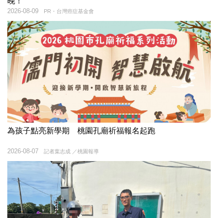
晚！
2026-08-09
PR・台灣癌症基金會
為孩子點亮新學期 桃園孔廟祈福報名起跑
2026-08-07
記者葉志成 ／桃園報導