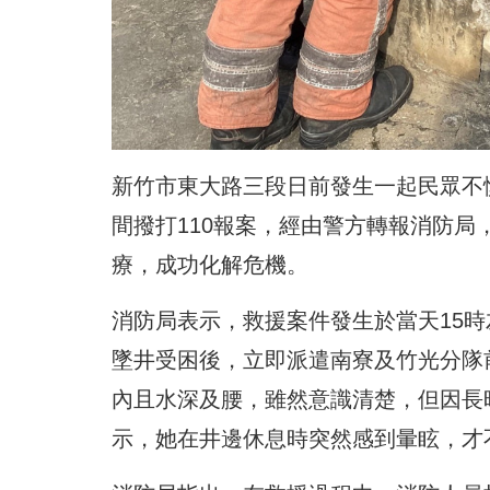
新竹市東大路三段日前發生一起民眾不
間撥打110報案，經由警方轉報消防
療，成功化解危機。
消防局表示，救援案件發生於當天15
墜井受困後，立即派遣南寮及竹光分隊
內且水深及腰，雖然意識清楚，但因長
示，她在井邊休息時突然感到暈眩，才