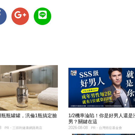
用瓶瓶罐罐，汎倫1瓶搞定臉
1/2機率淪陷！你是好男人還是
！
男？關鍵在這
8
2026-08-08
PR・三得利健康網路商店
PR・台灣癌症基金會