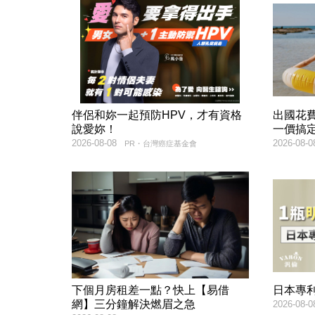
伴侶和妳一起預防HPV，才有資格
出國花
說愛妳！
一價搞
2026-08-08
2026-08-0
PR・台灣癌症基金會
下個月房租差一點？快上【易借
日本專
網】三分鐘解決燃眉之急
2026-08-0