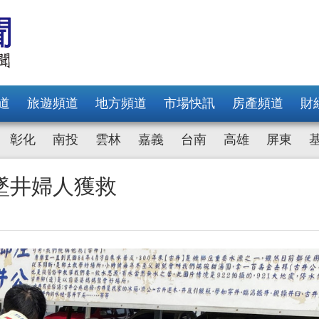
道
旅遊頻道
地方頻道
市場快訊
房產頻道
財
彰化
南投
雲林
嘉義
台南
高雄
屏東
墜井婦人獲救