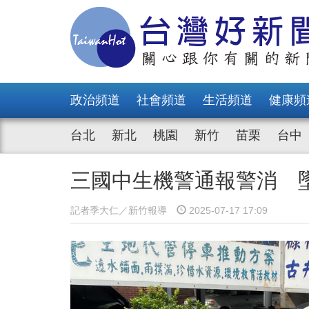
政治頻道
社會頻道
生活頻道
健康頻
台北
新北
桃園
新竹
苗栗
台中
三國中生機警通報警消 
記者季大仁／新竹報導
2025-07-17 17:09