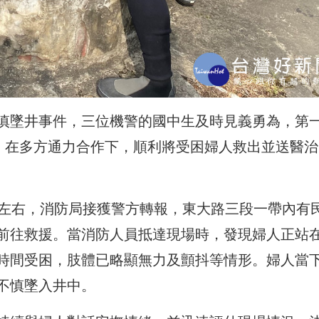
慎墜井事件，三位機警的國中生及時見義勇為，第
局，在多方通力合作下，順利將受困婦人救出並送醫治
時左右，消防局接獲警方轉報，東大路三段一帶內有
前往救援。當消防人員抵達現場時，發現婦人正站
時間受困，肢體已略顯無力及顫抖等情形。婦人當
不慎墜入井中。