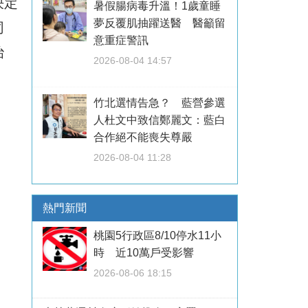
決定
暑假腸病毒升溫！1歲童睡
夢反覆肌抽躍送醫 醫籲留
同
意重症警訊
治
2026-08-04 14:57
竹北選情告急？ 藍營參選
人杜文中致信鄭麗文：藍白
合作絕不能喪失尊嚴
2026-08-04 11:28
熱門新聞
桃園5行政區8/10停水11小
時 近10萬戶受影響
2026-08-06 18:15