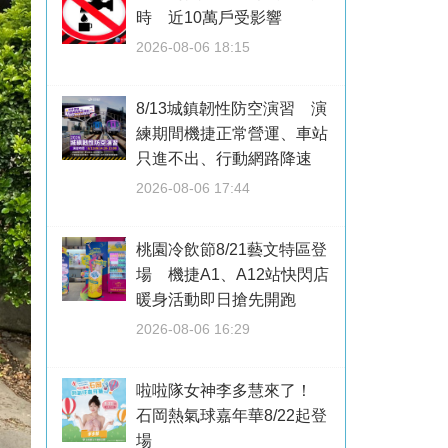
時 近10萬戶受影響
2026-08-06 18:15
8/13城鎮韌性防空演習 演
練期間機捷正常營運、車站
只進不出、行動網路降速
2026-08-06 17:44
桃園冷飲節8/21藝文特區登
場 機捷A1、A12站快閃店
暖身活動即日搶先開跑
2026-08-06 16:29
啦啦隊女神李多慧來了！
石岡熱氣球嘉年華8/22起登
場