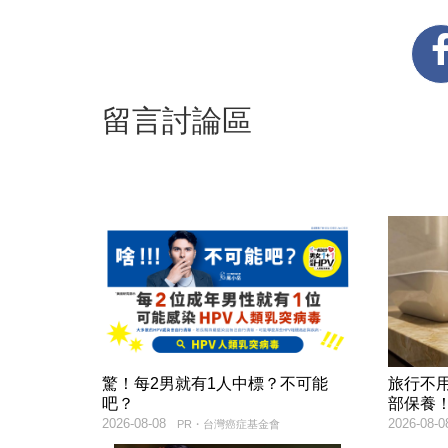
留言討論區
驚！每2男就有1人中標？不可能
旅行不
吧？
部保養
2026-08-08
2026-08-0
PR・台灣癌症基金會