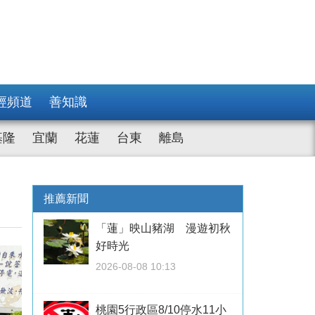
經頻道
善知識
基隆
宜蘭
花蓮
台東
離島
推薦新聞
「蓮」映山豬湖 漫遊初秋
好時光
2026-08-08 10:13
桃園5行政區8/10停水11小