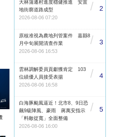
大林蒲遷村進度穩健推進 安置
/
2
地街廓道路成型
2026-08-06 07:20
原核准視為農地列管案件 嘉縣8
/
3
月中旬展開清查作業
2026-08-06 16:53
雲林調解委員貢獻獲肯定 103
/
4
位績優人員接受表揚
2026-08-06 16:58
白海豚颱風逼近！北市8、9日恐
/
5
飆9級陣風、豪雨 蔣萬安指示
渣
「料敵從寬」全面整備
2026-08-06 16:00