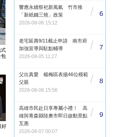
響應永續祭祀新風氣 竹市推
/
6
「新紙錢三燒」政策
2026-08-06 15:12
老宅延壽9/11截止申請 南市府
/
7
加強宣導與駐點輔導
包式
全包
2026-08-05 11:27
父出真愛 楊梅區表揚46位模範
/
8
父親
2026-08-06 15:56
高雄市民赴日享專屬小禮！ 高
/
9
雄與青森縣陸奧市即日啟動景點
互惠
最好
2026-08-07 00:07