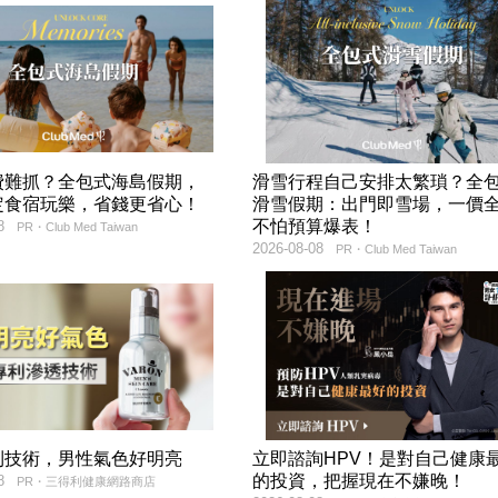
費難抓？全包式海島假期，
滑雪行程自己安排太繁瑣？全
定食宿玩樂，省錢更省心！
滑雪假期：出門即雪場，一價
不怕預算爆表！
8
PR・Club Med Taiwan
2026-08-08
PR・Club Med Taiwan
利技術，男性氣色好明亮
立即諮詢HPV！是對自己健康
的投資，把握現在不嫌晚！
8
PR・三得利健康網路商店