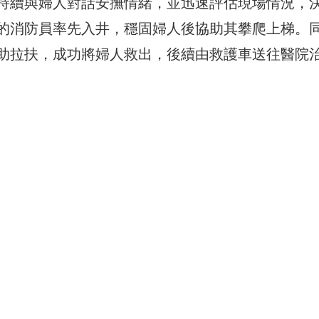
持續與婦人對話安撫情緒，並迅速評估現場情況，
的消防員率先入井，穩固婦人後協助其攀爬上梯。
助拉扶，成功將婦人救出，後續由救護車送往醫院