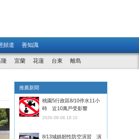
經頻道
善知識
基隆
宜蘭
花蓮
台東
離島
推薦新聞
桃園5行政區8/10停水11小
時 近10萬戶受影響
2026-08-06 18:15
8/13城鎮韌性防空演習 演