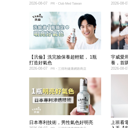
2026-08-07
2026-08-0
PR・Club Med Taiwan
【汎倫】洗完臉保養超輕鬆， 1瓶
宇威愛
打造好氣色
養，首購
2026-08-07
2026-08-0
PR・三得利健康網路商店
日本專利技術，男性氣色好明亮
上班看電