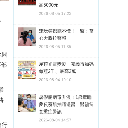
高5000元
2026-08-05 17:23
，
連玩笑都聽不懂！ 醫：當
心大腦拉警報
2026-08-05 11:35
水問
區部
屋頂光電獎勵 嘉義市加碼
每瓩2千、最高2萬
2026-08-04 19:10
業
暑假腸病毒升溫！1歲童睡
將
夢反覆肌抽躍送醫 醫籲留
意重症警訊
2026-08-04 14:57
進行