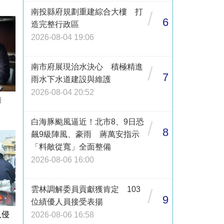
南投縣府規劃重建綜合大樓 打
/
6
造完整行政區
2026-08-04 19:06
南市府展現治水決心 積極精進
/
7
雨水下水道建設與維護
2026-08-04 20:52
借
白海豚颱風逼近！北市8、9日恐
/
8
飆9級陣風、豪雨 蔣萬安指示
「料敵從寬」全面整備
2026-08-06 16:00
雲林調解委員貢獻獲肯定 103
/
9
位績優人員接受表揚
入侵
2026-08-06 16:58