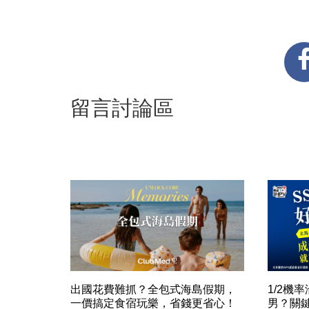
留言討論區
出國花費難抓？全包式海島假期，
1/2機
一價搞定食宿玩樂，省錢更省心！
男？關