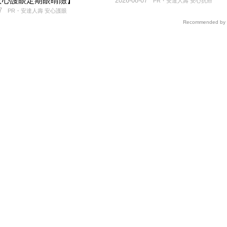
安心護眼定期眼睛險】
2026-08-07
PR・安達人壽 安心抗癌
7
PR・安達人壽 安心護眼
Recommended by