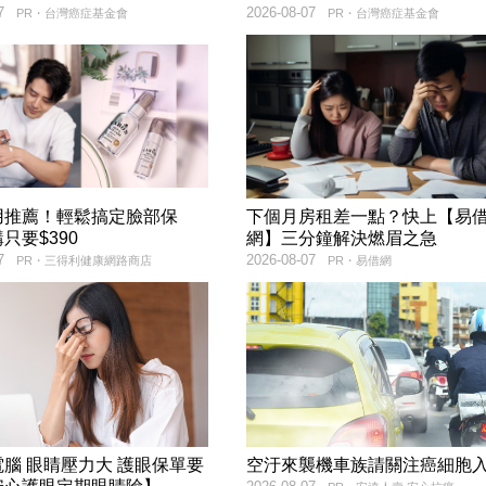
7
2026-08-07
PR・台灣癌症基金會
PR・台灣癌症基金會
用推薦！輕鬆搞定臉部保
下個月房租差一點？快上【易
只要$390
網】三分鐘解決燃眉之急
7
2026-08-07
PR・三得利健康網路商店
PR・易借網
腦 眼睛壓力大 護眼保單要
空汙來襲機車族請關注癌細胞