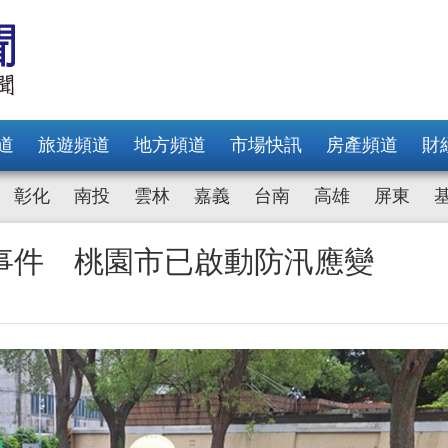
道
旅遊頻道
地方頻道
市場快訊
房產頻道
財
彰化
南投
雲林
嘉義
台南
高雄
屏東
事件 桃園市已啟動防汛應變