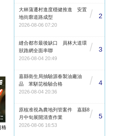
大林蒲遷村進度穩健推進 安置
/
2
地街廓道路成型
2026-08-06 07:20
縫合都市最後缺口 員林大道環
/
3
狀路網全面串聯
2026-08-04 20:49
嘉縣衛生局抽驗源春製油廠油
/
4
品 苯駢芘檢驗合格
2026-08-04 20:36
原核准視為農地列管案件 嘉縣8
/
5
月中旬展開清查作業
2026-08-06 16:53
資格