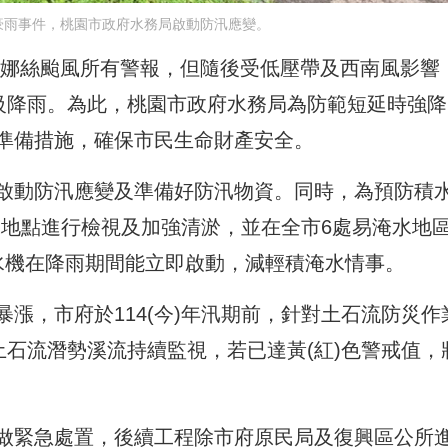
豪雨事件，桃園市政府水務局啟動防汛應變。
除丹娜絲颱風所有警報，但隨後受低壓帶及西南風影響
等級降雨。為此，桃園市政府水務局為防範短延時強降
準備措施，確保市民生命財產安全。
啟動防汛應變及準備好防汛物資。同時，為預防積
淹水地點進行檢視及加強清淤，並在全市6處易淹水地
水機在降雨期間能立即啟動，減輕積淹水情事。
漲，市府於114(今)年汛期前，針對土石流防災作
土石流潛勢溪流持續監視，若已達黃(紅)色警戒值，
做緊急處置，後續工程除市府原民局及復興區公所