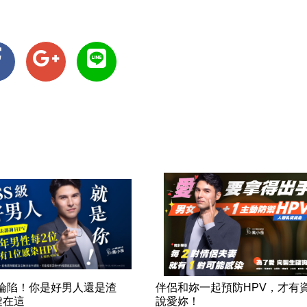
率淪陷！你是好男人還是渣
伴侶和妳一起預防HPV，才有
鍵在這
說愛妳！