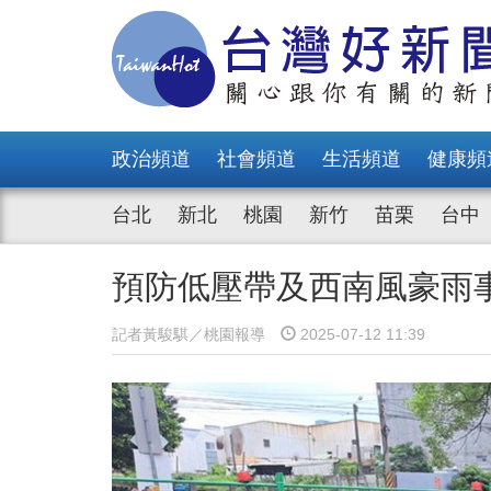
政治頻道
社會頻道
生活頻道
健康頻
台北
新北
桃園
新竹
苗栗
台中
預防低壓帶及西南風豪雨
記者黃駿騏／桃園報導
2025-07-12 11:39