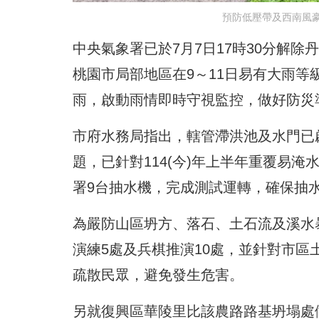
預防低壓帶及西南風
中央氣象署已於7月7日17時30分解
桃園市局部地區在9～11日易有大雨
雨，啟動雨情即時守視監控，做好防災
市府水務局指出，轄管滯洪池及水門已
題，已針對114(今)年上半年重覆易
署9台抽水機，完成測試運轉，確保抽
為嚴防山區坍方、落石、土石流及溪水暴
演練5處及兵棋推演10處，並針對市區
疏散民眾，避免發生危害。
另就復興區華陵里比該農路路基坍塌處