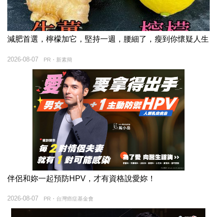
減肥首選，檸檬加它，堅持一週，腰細了，瘦到你懷疑人生
2026-08-07
PR・新素簡
伴侶和妳一起預防HPV，才有資格說愛妳！
2026-08-07
PR・台灣癌症基金會