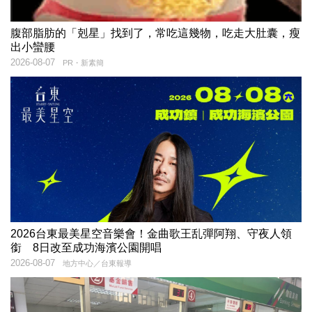
腹部脂肪的「剋星」找到了，常吃這幾物，吃走大肚囊，瘦
出小蠻腰
2026-08-07
PR・新素簡
2026台東最美星空音樂會！金曲歌王乱彈阿翔、守夜人領
銜 8日改至成功海濱公園開唱
2026-08-07
地方中心／台東報導