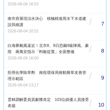
2026-08-06 16:53
南市府展現治水決心 積極精進雨水下水道建
/
7
設與維護
2026-08-04 20:52
白海豚颱風逼近！北市8、9日恐飆9級陣風、豪
/
8
雨 蔣萬安指示「料敵從寬」全面整備
2026-08-06 16:00
拒用化學除草劑 南投環保局推動雜草友善管
/
9
理示範區
2026-08-04 13:17
雲林調解委員貢獻獲肯定 103位績優人員接受
/
10
表揚