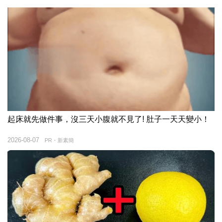
起床就先做件事，沒三天小腹就不見了! 肚子一天天變小！
2026-08-07
PR・新素簡