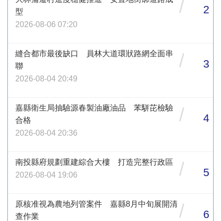
/
2
型
2026-08-06 07:20
縫合都市最後缺口 員林大道環狀路網全面串
/
3
聯
2026-08-04 20:49
嘉縣衛生局抽驗源春製油廠油品 苯駢芘檢驗
/
4
合格
2026-08-04 20:36
南投縣府規劃重建綜合大樓 打造完整行政區
/
5
2026-08-04 19:06
原核准視為農地列管案件 嘉縣8月中旬展開清
/
6
查作業