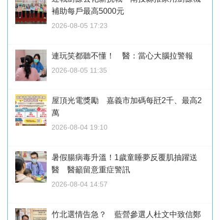
補助每戶最高5000元
2026-08-05 17:23
連玩笑都聽不懂！ 醫：當心大腦拉警報
2026-08-05 11:35
屋頂光電獎勵 嘉義市加碼每瓩2千、最高2
萬
2026-08-04 19:10
暑假腸病毒升溫！1歲童睡夢反覆肌抽躍送
醫 醫籲留意重症警訊
2026-08-04 14:57
竹北選情告急？ 藍營參選人杜文中致信鄭