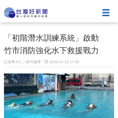
「初階潛水訓練系統」啟動
竹市消防強化水下救援戰力
記者季大仁／新竹報導
2025-07-10 17:00