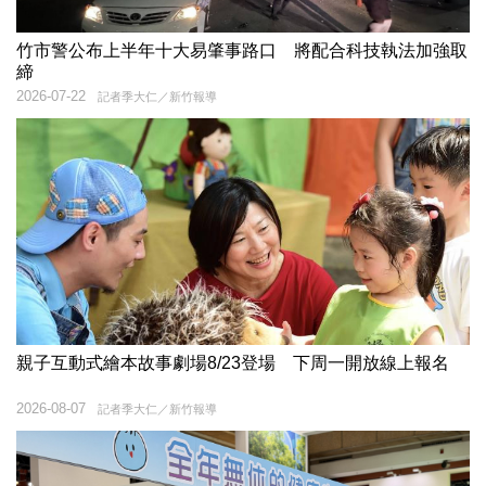
竹市警公布上半年十大易肇事路口 將配合科技執法加強取
締
2026-07-22
記者季大仁／新竹報導
親子互動式繪本故事劇場8/23登場 下周一開放線上報名
2026-08-07
記者季大仁／新竹報導