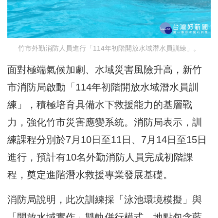
竹市外勤消防人員進行「114年初階開放水域潛水員訓練」。
面對極端氣候加劇、水域災害風險升高，新竹
市消防局啟動「114年初階開放水域潛水員訓
練」，積極培育具備水下救援能力的基層戰
力，強化竹市災害應變系統。消防局表示，訓
練課程分別於7月10日至11日、7月14日至15日
進行，預計有10名外勤消防人員完成初階課
程，奠定進階潛水救援專業發展基礎。
消防局說明，此次訓練採「泳池環境模擬」與
「開放水域實作」雙軌併行模式，地點包含藍