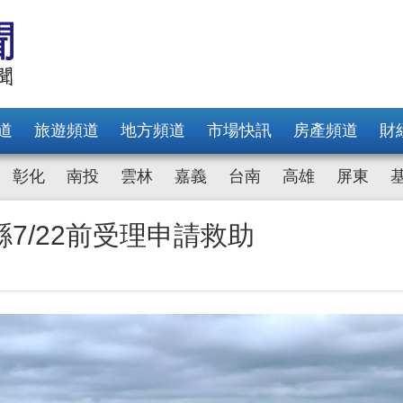
道
旅遊頻道
地方頻道
市場快訊
房產頻道
財
彰化
南投
雲林
嘉義
台南
高雄
屏東
7/22前受理申請救助