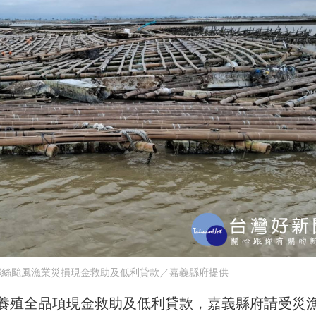
娜絲颱風漁業災損現金救助及低利貸款／嘉義縣府提供
養殖全品項現金救助及低利貸款，嘉義縣府請受災