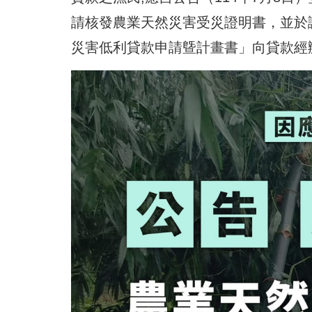
請核發農業天然災害受災證明書，並於
災害低利貸款申請曁計畫書」向貸款經