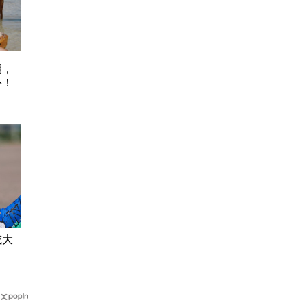
期，
心！
成大