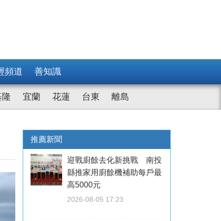
經頻道
善知識
基隆
宜蘭
花蓮
台東
離島
推薦新聞
迎戰廚餘去化新挑戰 南投
縣推家用廚餘機補助每戶最
高5000元
2026-08-05 17:23