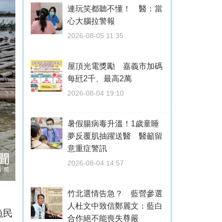
連玩笑都聽不懂！ 醫：當
心大腦拉警報
2026-08-05 11:35
屋頂光電獎勵 嘉義市加碼
每瓩2千、最高2萬
2026-08-04 19:10
暑假腸病毒升溫！1歲童睡
夢反覆肌抽躍送醫 醫籲留
意重症警訊
2026-08-04 14:57
竹北選情告急？ 藍營參選
人杜文中致信鄭麗文：藍白
漁民
合作絕不能喪失尊嚴