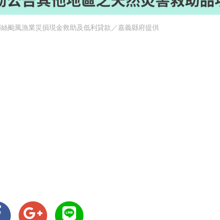
娜絲颱風漁業災損現金救助及低利貸款／嘉義縣府提供