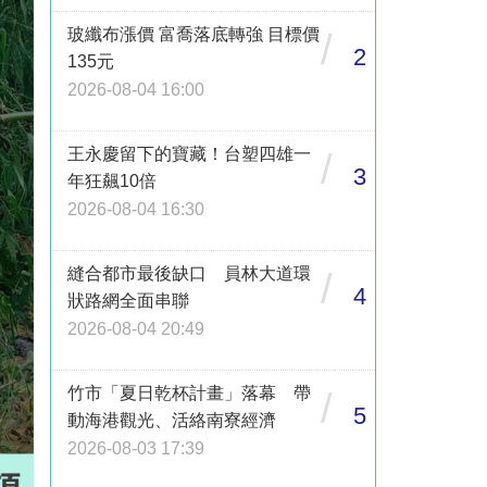
玻纖布漲價 富喬落底轉強 目標價
/
2
135元
2026-08-04 16:00
王永慶留下的寶藏！台塑四雄一
/
3
年狂飆10倍
2026-08-04 16:30
縫合都市最後缺口 員林大道環
/
4
狀路網全面串聯
2026-08-04 20:49
竹市「夏日乾杯計畫」落幕 帶
/
5
動海港觀光、活絡南寮經濟
2026-08-03 17:39