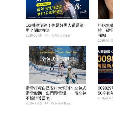
1/2機率淪陷！你是好男人還是渣
拒絕無
男？關鍵在這
推：矽谷
強韌
2026-08-05
PR・台灣癌症基金會
2026-08-0
滑雪行程自己安排太繁瑣？全包式
00982
滑雪假期：出門即雪場，一價全包
50今強
不怕預算爆表！
2026-08-0
2026-08-05
PR・Club Med Taiwan