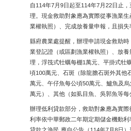
自114年7月9日起至114年7月22
理。現金救助對象應為實際從事漁業生
業權執照）、完成放養量申報，且損失
縣府農業處提醒，辦理申請現金救助時
業登記證（或區劃漁業權執照）、放養
理，浮筏式牡蠣每棚1萬元、平掛式牡蠣
頃100萬元、石斑（除龍膽石斑外其他
萬元、午仔魚每公頃50萬元、鱸魚及烏
萬元）、其他（如虱目魚、吳郭魚等每
辦理低利貸款部分，救助對象應為實際
利率依中華郵政二年期定期儲金機動利率減
貸款之漁民,應自公告（114年7月8