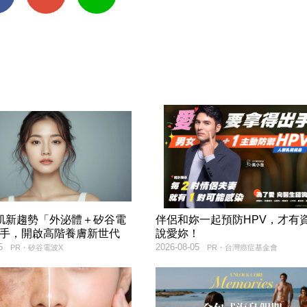
美肌新趨勢「外泌體＋矽谷電
伴侶和妳一起預防HPV，才有
聯手，開啟高階養膚新世代
說愛妳！
5
2026-08-05
PR・矽谷電波X
PR・台灣癌症基金會