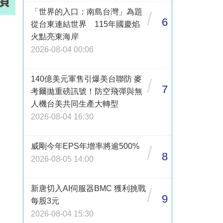
「世界的入口：南島台灣」為題
/
6
從台東連結世界 115年國慶焰
火點亮東海岸
2026-08-04 00:06
140億美元軍售引爆美台聯防 麥
/
7
考爾拋重磅訊號！防空飛彈與無
人機台美共同生產大轉型
2026-08-04 16:30
威剛今年EPS年增率將逾500%
/
8
2026-08-05 14:00
新唐切入AI伺服器BMC 獲利挑戰
/
9
每股3元
2026-08-04 15:30