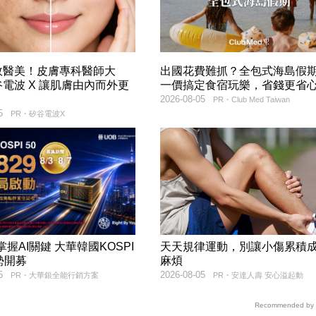
效醫美！皮膚專科醫師大
出國花費難抓？全包式海島假
電波 X 讓肌膚由內而外更
一價搞定食宿玩樂，省錢更省
2026-08-05
PR・Club Med Taiwan
5
PR・矽谷電波X
9掌握AI關鍵 大華韓國KOSPI
天天規律運動，別讓小傷累積
勢開募
麻煩
5
2026-08-05
PR・大華銀全能行銷方案
PR・安達人壽 安心溢起動
Recommended by