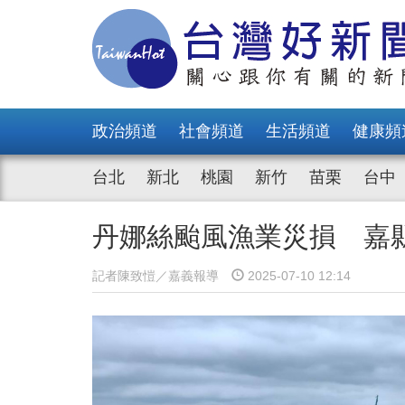
政治頻道
社會頻道
生活頻道
健康頻
台北
新北
桃園
新竹
苗栗
台中
丹娜絲颱風漁業災損 嘉縣
記者陳致愷／嘉義報導
2025-07-10 12:14