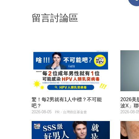
留言討論區
驚！每2男就有1人中標？不可能
2026
吧？
波X」
2026-08-05
2026-08-0
PR・台灣癌症基金會