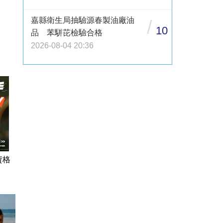
嘉縣衛生局抽驗源春製油廠油
/
10
品 苯駢芘檢驗合格
2026-08-04 20:36
資格