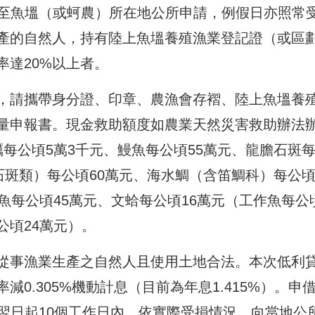
日止，至魚塭（或蚵農）所在地公所申請，例假日亦照常
產的自然人，持有陸上魚塭養殖漁業登記證（或區
率達20%以上者。
，請攜帶身分證、印章、農漁會存褶、陸上魚塭養
量申報書。現金救助額度如農業天然災害救助辦法
每公頃5萬3千元、鰻魚每公頃55萬元、龍膽石斑
石斑類）每公頃60萬元、海水鯛（含笛鯛科）每公頃
魚每公頃45萬元、文蛤每公頃16萬元（工作魚每公
公頃24萬元）。
從事漁業生產之自然人且使用土地合法。本次低利
0.305%機動計息（目前為年息1.415%）。申
日）翌日起10個工作日內，依實際受損情況，向當地公