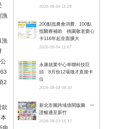
受
2026-08-04 11:28
劃漁
200點抵農會消費、100點
抵醫療補助 桃園敬老愛心
卡116年起全面擴大
殖漁
2026-08-04 11:07
辦
每公
永康就業中心串聯科技巨
63
頭 8月份12場徵才直接卡
位
頃2
2026-08-04 08:20
新北市圖跨域借閱版圖 一
貸款
證暢通至新竹
借本
2026-08-03 15:17
所申