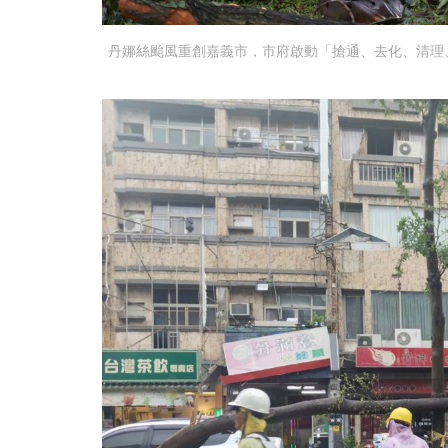
丹娜絲颱風重創嘉義市，市府啟動「搶通、去化、清理、