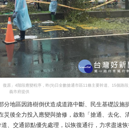
復原」4階段應變程序，昨(9)日全數搶通市區11條主要幹道、15個路段
義市府提供
部分地區因路樹倒伏造成道路中斷、民生基礎設施
在災後全力投入應變與搶修，啟動「搶通、去化、
幹道、交通節點優先處理，以恢復通行，力求盡速恢