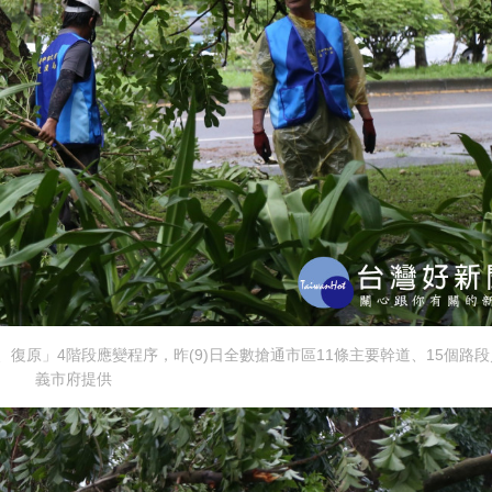
復原」4階段應變程序，昨(9)日全數搶通市區11條主要幹道、15個路段
義市府提供