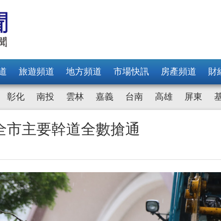
道
旅遊頻道
地方頻道
市場快訊
房產頻道
財
彰化
南投
雲林
嘉義
台南
高雄
屏東
全市主要幹道全數搶通