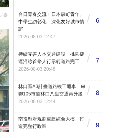
台日青春交流！日本森町青年、
/
／嘉
6
中學生訪彰化 深化友好城市情
誼
2026-08-03 12:47
持續完善人本交通建設 桃園捷
/
7
運沿線首條人行示範道路完工
2026-08-03 20:48
林口區A3計畫道路竣工通車 串
/
8
聯105市道林口八里交通再升級
2026-08-03 12:44
南投縣府規劃重建綜合大樓 打
/
9
造完整行政區