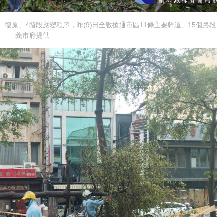
復原」4階段應變程序，昨(9)日全數搶通市區11條主要幹道、15個路段
義市府提供