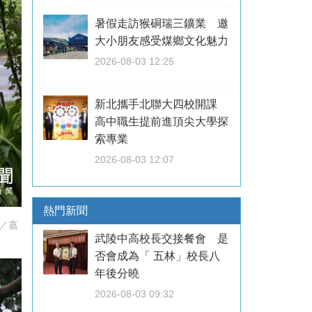
暑假走訪猴硐瑞三鑛業 邀
大小朋友感受煤鄉文化魅力
2026-08-03 12:25
新北攜手北聯大四校開課
高中職生提前進頂尖大學探
索專業
2026-08-03 12:07
熱門新聞
／嘉
武陵中高校長交接餐會 是
否會成為「 五林」校長八
年後分曉
2026-08-03 09:32