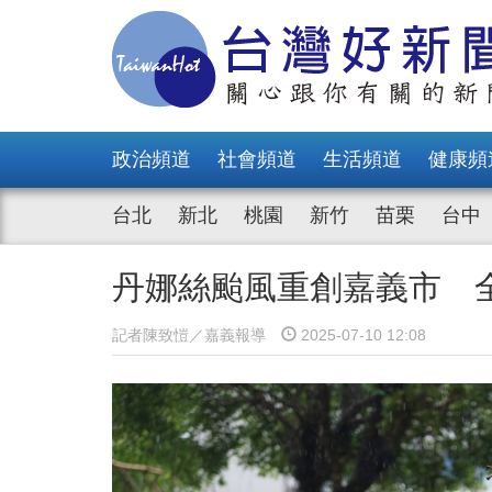
政治頻道
社會頻道
生活頻道
健康頻
台北
新北
桃園
新竹
苗栗
台中
丹娜絲颱風重創嘉義市 
記者陳致愷／嘉義報導
2025-07-10 12:08