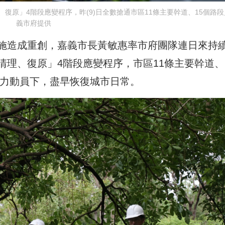
復原」4階段應變程序，昨(9)日全數搶通市區11條主要幹道、15個路段
義市府提供
施造成重創，嘉義市長黃敏惠率市府團隊連日來持
理、復原」4階段應變程序，市區11條主要幹道、
全力動員下，盡早恢復城市日常。