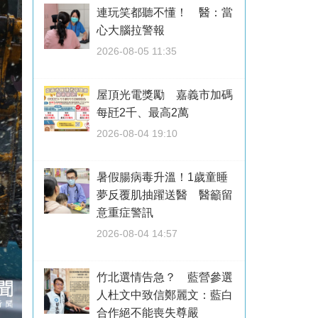
連玩笑都聽不懂！ 醫：當
心大腦拉警報
2026-08-05 11:35
屋頂光電獎勵 嘉義市加碼
每瓩2千、最高2萬
2026-08-04 19:10
暑假腸病毒升溫！1歲童睡
夢反覆肌抽躍送醫 醫籲留
意重症警訊
2026-08-04 14:57
竹北選情告急？ 藍營參選
人杜文中致信鄭麗文：藍白
合作絕不能喪失尊嚴