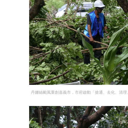
丹娜絲颱風重創嘉義市，市府啟動「搶通、去化、清理、