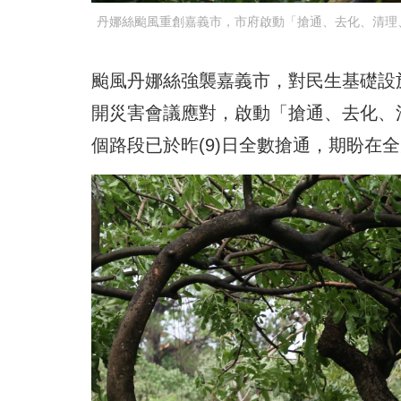
丹娜絲颱風重創嘉義市，市府啟動「搶通、去化、清理、
颱風丹娜絲強襲嘉義市，對民生基礎設
開災害會議應對，啟動「搶通、去化、清
個路段已於昨(9)日全數搶通，期盼在