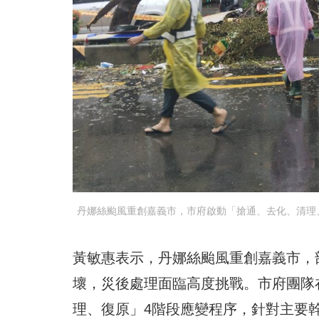
丹娜絲颱風重創嘉義市，市府啟動「搶通、去化、清理、
黃敏惠表示，丹娜絲颱風重創嘉義市，
壞，災後處理面臨高度挑戰。市府團隊
理、復原」4階段應變程序，針對主要