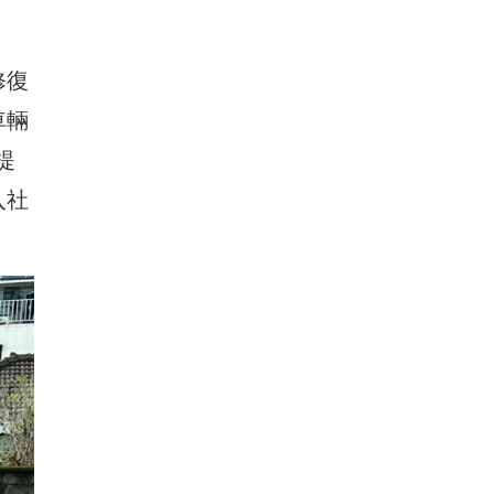
修復
車輛
提
入社