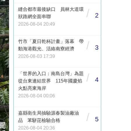
縫合都市最後缺口 員林大道環
/
2
狀路網全面串聯
2026-08-04 20:49
竹市「夏日乾杯計畫」落幕 帶
/
3
動海港觀光、活絡南寮經濟
2026-08-03 17:39
「世界的入口：南島台灣」為題
/
4
從台東連結世界 115年國慶焰
火點亮東海岸
2026-08-04 00:06
嘉縣衛生局抽驗源春製油廠油
/
5
品 苯駢芘檢驗合格
2026-08-04 20:36