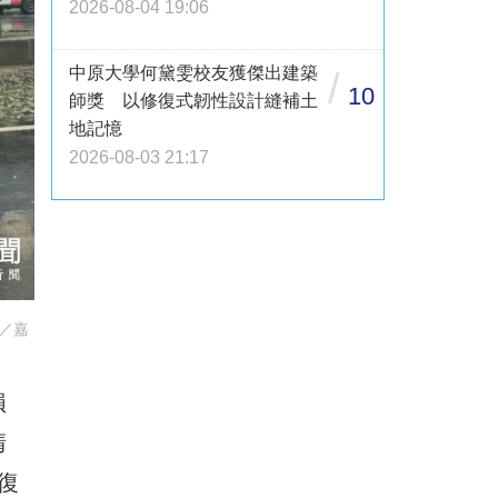
2026-08-04 19:06
中原大學何黛雯校友獲傑出建築
/
10
師獎 以修復式韌性設計縫補土
地記憶
2026-08-03 21:17
／嘉
損
清
復