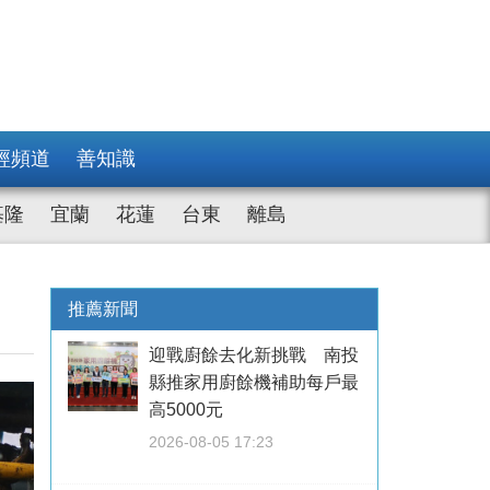
經頻道
善知識
基隆
宜蘭
花蓮
台東
離島
推薦新聞
迎戰廚餘去化新挑戰 南投
縣推家用廚餘機補助每戶最
高5000元
2026-08-05 17:23