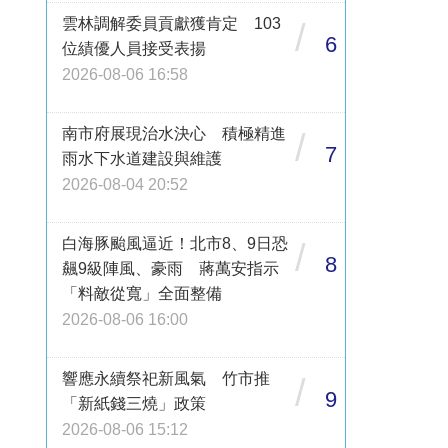
雲林調解委員貢獻獲肯定 103
/
6
位績優人員接受表揚
2026-08-06 16:58
南市府展現治水決心 積極精進
/
7
雨水下水道建設與維護
2026-08-04 20:52
白海豚颱風逼近！北市8、9日恐
/
8
飆9級陣風、豪雨 蔣萬安指示
「料敵從寬」全面整備
2026-08-06 16:00
響應永續祭祀新風氣 竹市推
/
9
「新紙錢三燒」政策
2026-08-06 15:12