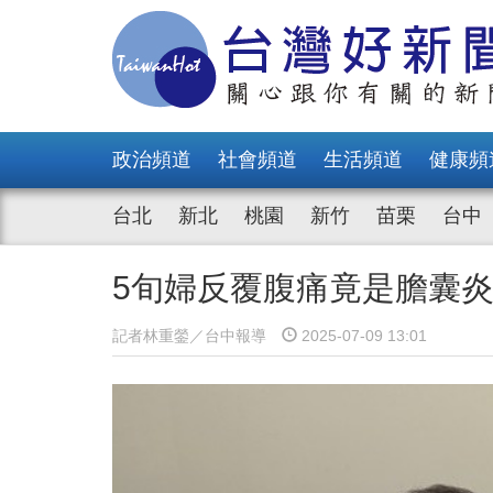
政治頻道
社會頻道
生活頻道
健康頻
台北
新北
桃園
新竹
苗栗
台中
5旬婦反覆腹痛竟是膽囊
記者林重鎣／台中報導
2025-07-09 13:01