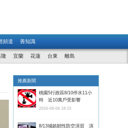
經頻道
善知識
基隆
宜蘭
花蓮
台東
離島
推薦新聞
桃園5行政區8/10停水11小
時 近10萬戶受影響
2026-08-06 18:15
8/13城鎮韌性防空演習 演