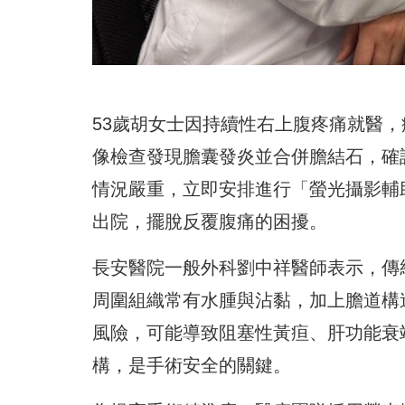
53歲胡女士因持續性右上腹疼痛就醫
像檢查發現膽囊發炎並合併膽結石，確
情況嚴重，立即安排進行「螢光攝影輔
出院，擺脫反覆腹痛的困擾。
長安醫院一般外科劉中祥醫師表示，傳
周圍組織常有水腫與沾黏，加上膽道構造
風險，可能導致阻塞性黃疸、肝功能衰
構，是手術安全的關鍵。