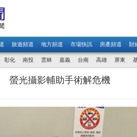
道
旅遊頻道
地方頻道
市場快訊
房產頻道
財
彰化
南投
雲林
嘉義
台南
高雄
屏東
炎 螢光攝影輔助手術解危機