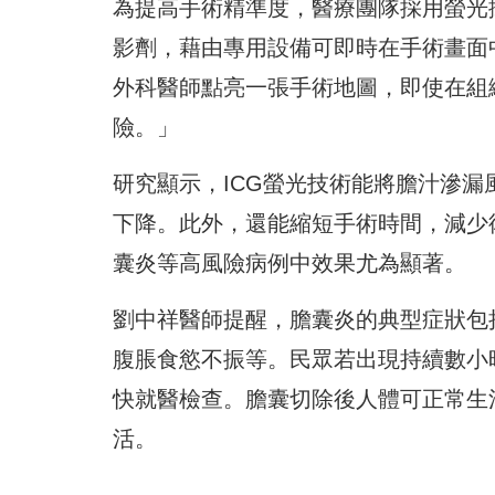
為提高手術精準度，醫療團隊採用螢光
影劑，藉由專用設備可即時在手術畫面
外科醫師點亮一張手術地圖，即使在組
險。」
研究顯示，ICG螢光技術能將膽汁滲漏風
下降。此外，還能縮短手術時間，減少
囊炎等高風險病例中效果尤為顯著。
劉中祥醫師提醒，膽囊炎的典型症狀包
腹脹食慾不振等。民眾若出現持續數小
快就醫檢查。膽囊切除後人體可正常生
活。