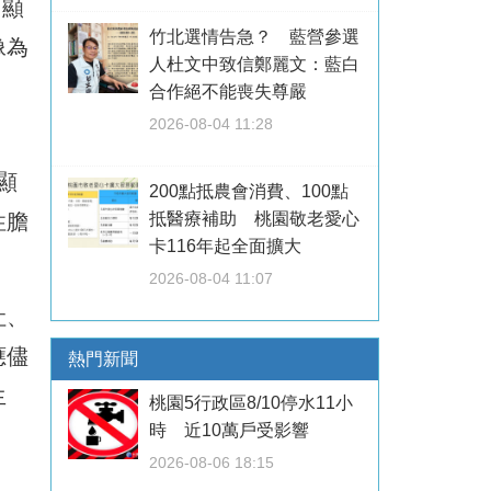
）顯
竹北選情告急？ 藍營參選
像為
人杜文中致信鄭麗文：藍白
合作絕不能喪失尊嚴
2026-08-04 11:28
顯
200點抵農會消費、100點
性膽
抵醫療補助 桃園敬老愛心
卡116年起全面擴大
2026-08-04 11:07
吐、
應儘
熱門新聞
生
桃園5行政區8/10停水11小
時 近10萬戶受影響
2026-08-06 18:15