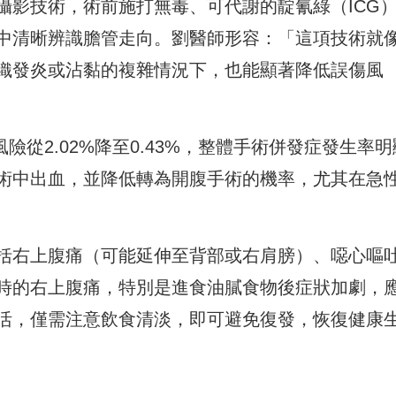
攝影技術，術前施打無毒、可代謝的靛氰綠（ICG
中清晰辨識膽管走向。劉醫師形容：「這項技術就
織發炎或沾黏的複雜情況下，也能顯著降低誤傷風
險從2.02%降至0.43%，整體手術併發症發生率明
術中出血，並降低轉為開腹手術的機率，尤其在急
括右上腹痛（可能延伸至背部或右肩膀）、噁心嘔
時的右上腹痛，特別是進食油膩食物後症狀加劇，
活，僅需注意飲食清淡，即可避免復發，恢復健康