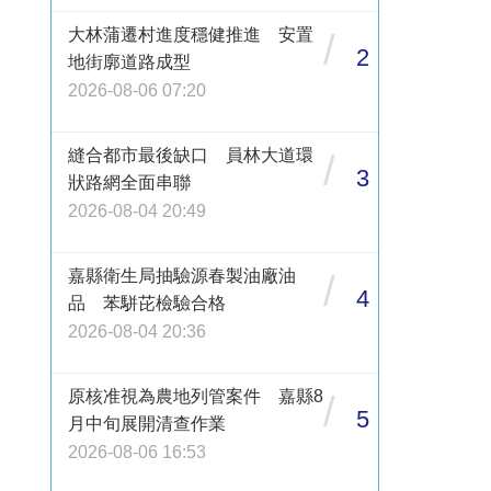
大林蒲遷村進度穩健推進 安置
/
2
地街廓道路成型
2026-08-06 07:20
縫合都市最後缺口 員林大道環
/
3
狀路網全面串聯
2026-08-04 20:49
嘉縣衛生局抽驗源春製油廠油
/
4
品 苯駢芘檢驗合格
2026-08-04 20:36
原核准視為農地列管案件 嘉縣8
/
5
月中旬展開清查作業
2026-08-06 16:53