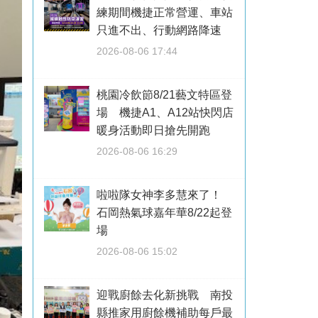
練期間機捷正常營運、車站
只進不出、行動網路降速
2026-08-06 17:44
桃園冷飲節8/21藝文特區登
場 機捷A1、A12站快閃店
暖身活動即日搶先開跑
2026-08-06 16:29
啦啦隊女神李多慧來了！
石岡熱氣球嘉年華8/22起登
場
2026-08-06 15:02
迎戰廚餘去化新挑戰 南投
縣推家用廚餘機補助每戶最