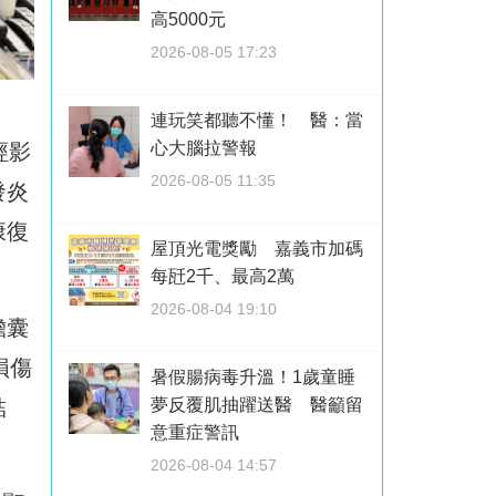
高5000元
2026-08-05 17:23
連玩笑都聽不懂！ 醫：當
心大腦拉警報
經影
2026-08-05 11:35
發炎
康復
屋頂光電獎勵 嘉義市加碼
每瓩2千、最高2萬
2026-08-04 19:10
膽囊
損傷
暑假腸病毒升溫！1歲童睡
結
夢反覆肌抽躍送醫 醫籲留
意重症警訊
2026-08-04 14:57