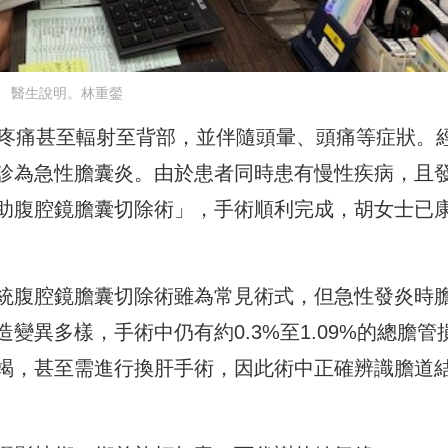
醫生說明。林重鎣
，疼痛甚至輻射至背部，並伴隨頭暈、頭痛等症狀。
診為急性膽囊炎。由於患者同時患有慢性疾病，且
助腹腔鏡膽囊切除術」，手術順利完成，胡女士已
統腹腔鏡膽囊切除術雖為常見術式，但急性發炎時
變異多樣，手術中仍有約0.3%至1.09%的總膽管
竭，甚至需進行換肝手術，因此術中正確辨識膽道