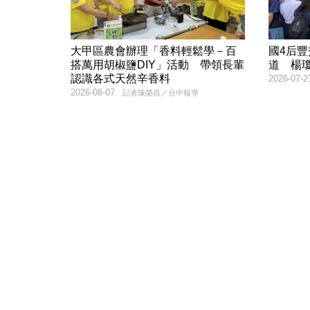
大甲區農會辦理「香料輕鬆學－百
國4后
搭萬用胡椒鹽DIY」活動 帶領長輩
道 楊
認識各式天然辛香料
2026-07-2
2026-08-07
記者陳榮昌／台中報導