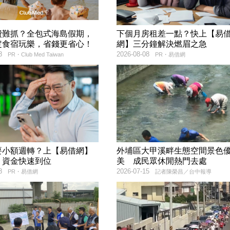
費難抓？全包式海島假期，
下個月房租差一點？快上【易
定食宿玩樂，省錢更省心！
網】三分鐘解決燃眉之急
8
2026-08-08
PR・Club Med Taiwan
PR・易借網
要小額週轉？上【易借網】
外埔區大甲溪畔生態空間景色
！資金快速到位
美 成民眾休閒熱門去處
8
2026-07-15
PR・易借網
記者陳榮昌／台中報導