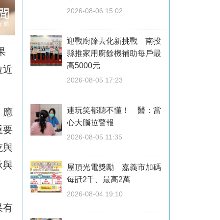
2026-08-06 15:02
迎戰廚餘去化新挑戰 南投
果
縣推家用廚餘機補助每戶最
高5000元
拉近
2026-08-05 17:23
連玩笑都聽不懂！ 醫：當
，應
心大腦拉警報
重要
2026-08-05 11:35
乾與
承與
屋頂光電獎勵 嘉義市加碼
每瓩2千、最高2萬
2026-08-04 19:10
果有