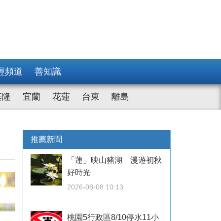
經頻道
善知識
基隆
宜蘭
花蓮
台東
離島
推薦新聞
「蓮」映山豬湖 漫遊初秋
好時光
2026-08-08 10:13
桃園5行政區8/10停水11小