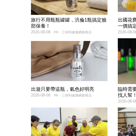
旅行不用瓶瓶罐罐，汎倫1瓶搞定臉
出國花
部保養！
一價搞
2026-08-08
2026-08-0
PR・三得利健康網路商店
出遊只要帶這瓶，氣色好明亮
臨時需
找人幫
2026-08-08
PR・三得利健康網路商店
2026-08-0