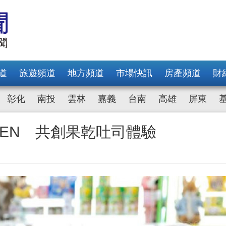
道
旅遊頻道
地方頻道
市場快訊
房產頻道
財
彰化
南投
雲林
嘉義
台南
高雄
屏東
VEN 共創果乾吐司體驗