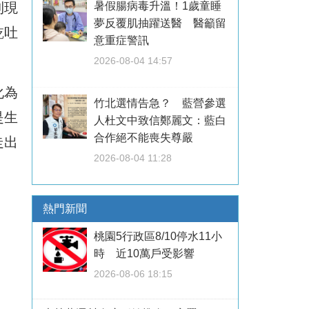
到現
暑假腸病毒升溫！1歲童睡
夢反覆肌抽躍送醫 醫籲留
乾吐
意重症警訊
2026-08-04 14:57
化為
竹北選情告急？ 藍營參選
是生
人杜文中致信鄭麗文：藍白
合作絕不能喪失尊嚴
走出
2026-08-04 11:28
熱門新聞
桃園5行政區8/10停水11小
時 近10萬戶受影響
2026-08-06 18:15