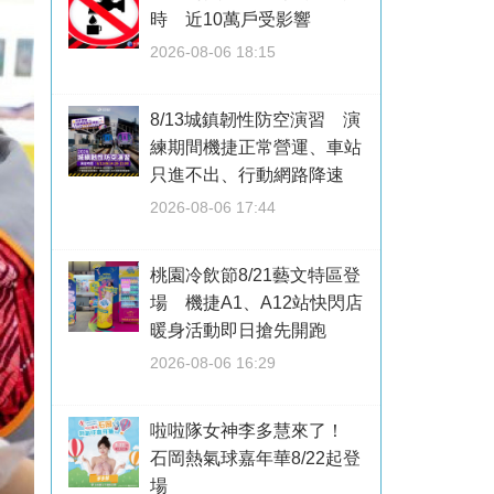
時 近10萬戶受影響
2026-08-06 18:15
8/13城鎮韌性防空演習 演
練期間機捷正常營運、車站
只進不出、行動網路降速
2026-08-06 17:44
桃園冷飲節8/21藝文特區登
場 機捷A1、A12站快閃店
暖身活動即日搶先開跑
2026-08-06 16:29
啦啦隊女神李多慧來了！
石岡熱氣球嘉年華8/22起登
場