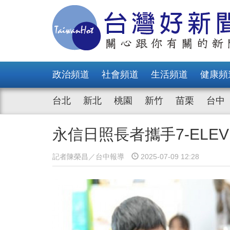
政治頻道
社會頻道
生活頻道
健康頻
台北
新北
桃園
新竹
苗栗
台中
永信日照長者攜手7-ELE
記者陳榮昌／台中報導
2025-07-09 12:28