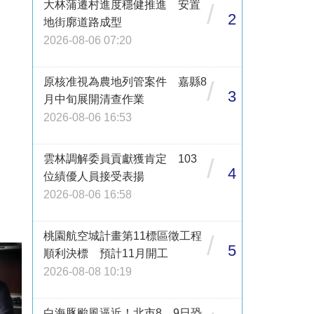
大林蒲遷村進度穩健推進 安置
/
2
地街廓道路成型
2026-08-06 07:20
原核准視為農地列管案件 嘉縣8
/
3
月中旬展開清查作業
2026-08-06 16:53
雲林調解委員貢獻獲肯定 103
/
4
位績優人員接受表揚
2026-08-06 16:58
桃園航空城計畫第11標區徵工程
/
5
順利決標 預計11月開工
2026-08-08 10:19
白海豚颱風逼近！北市8、9日恐