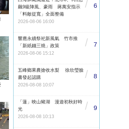
/
6
飆9級陣風、豪雨 蔣萬安指示
「料敵從寬」全面整備
借
2026-08-06 16:00
響應永續祭祀新風氣 竹市推
/
7
「新紙錢三燒」政策
2026-08-06 15:12
五峰鄉果農搶收水梨 徐欣瑩臉
/
8
書發起認購
優
2026-08-08 10:07
「蓮」映山豬湖 漫遊初秋好時
/
9
光
2026-08-08 10:13