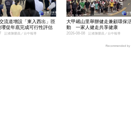
豐交流道增設「東入西出」匝
大甲岷山里舉辦健走兼顧環保
瓊瓔促年底完成可行性評估
動 一家人健走共享健康
7
2026-08-08
記者陳榮昌／台中報導
記者陳榮昌／台中報導
Recommended by