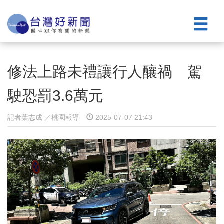
修法上路未禮讓行人釀禍 駕
駛恐罰3.6萬元
記者葉志成 ／桃園報導
2025-07-07 21:43