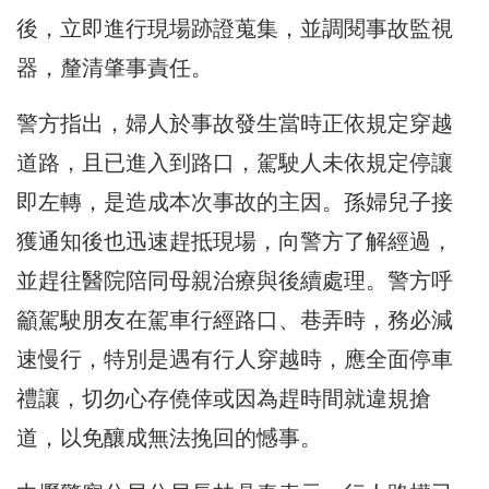
後，立即進行現場跡證蒐集，並調閱事故監視
器，釐清肇事責任。
警方指出，婦人於事故發生當時正依規定穿越
道路，且已進入到路口，駕駛人未依規定停讓
即左轉，是造成本次事故的主因。孫婦兒子接
獲通知後也迅速趕抵現場，向警方了解經過，
並趕往醫院陪同母親治療與後續處理。警方呼
籲駕駛朋友在駕車行經路口、巷弄時，務必減
速慢行，特別是遇有行人穿越時，應全面停車
禮讓，切勿心存僥倖或因為趕時間就違規搶
道，以免釀成無法挽回的憾事。