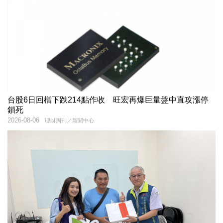
台股6日回檔下跌214點作收 旺宏再爆巨量盤中直攻漲停
鎖死
2026-08-06
理財周刊／新聞中心