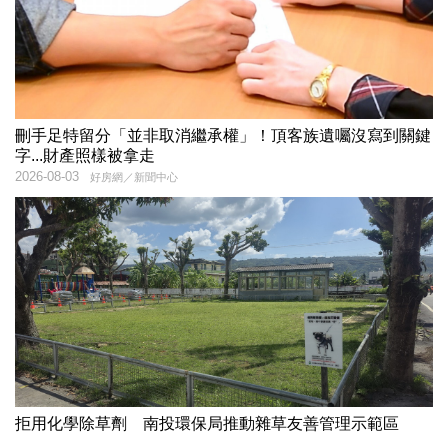
刪手足特留分「並非取消繼承權」！頂客族遺囑沒寫到關鍵
字...財產照樣被拿走
2026-08-03
好房網／新聞中心
拒用化學除草劑 南投環保局推動雜草友善管理示範區