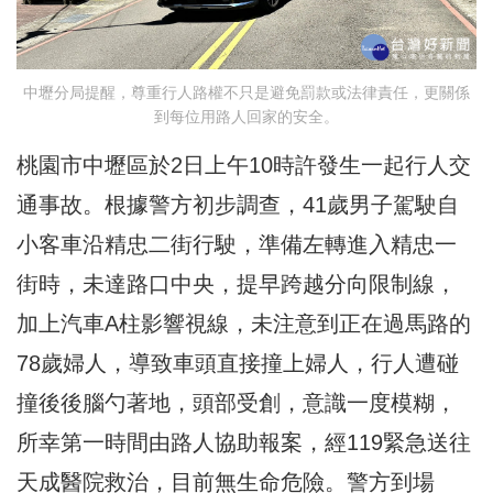
中壢分局提醒，尊重行人路權不只是避免罰款或法律責任，更關係
到每位用路人回家的安全。
桃園市中壢區於2日上午10時許發生一起行人交
通事故。根據警方初步調查，41歲男子駕駛自
小客車沿精忠二街行駛，準備左轉進入精忠一
街時，未達路口中央，提早跨越分向限制線，
加上汽車A柱影響視線，未注意到正在過馬路的
78歲婦人，導致車頭直接撞上婦人，行人遭碰
撞後後腦勺著地，頭部受創，意識一度模糊，
所幸第一時間由路人協助報案，經119緊急送往
天成醫院救治，目前無生命危險。警方到場