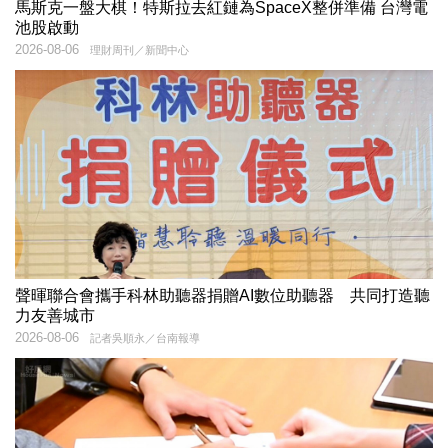
馬斯克一盤大棋！特斯拉去紅鏈為SpaceX整併準備 台灣電
池股啟動
2026-08-06
理財周刊／新聞中心
聲暉聯合會攜手科林助聽器捐贈AI數位助聽器 共同打造聽
力友善城市
2026-08-06
記者吳順永／台南報導