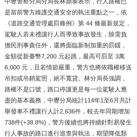
中壢警察分局分局長林鼎泰表示，行人路權已
是當前警方維護交通安全的執法重點之一，依
《道路交通管理處罰條例》第 44 條最新規定，
駕駛人若未禮讓行人而導致事故發生，除需負
擔民刑事責任外，還將面臨新制加重的罰鍰，
金額從新臺幣7,200 元起跳，最高可罰至 3萬
6,000 元，且若情節嚴重，警方也將依職權移送
吊扣或吊銷駕照，絕不寬貸。林分局長強調，
路權不是口號，路口停讓更是每一位駕駛人應
盡的基本義務，中壢分局統計114年1至6月共計
舉發車不禮讓行人計2,636件，較去年同期增加
738件(+38.8%)，警方後續也將持續針對易發生
行人事故的路口進行巡查與執法，期望降低類