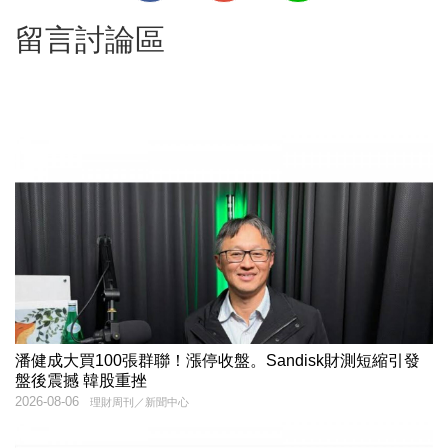
留言討論區
潘健成大買100張群聯！漲停收盤。Sandisk財測短縮引發
盤後震撼 韓股重挫
2026-08-06
理財周刊／新聞中心