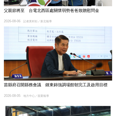
父親節將至 台電北西區處關懷弱勢爸爸致贈慰問金
2026-08-06
記者黃村杉／新北報導
苗縣府召開縣務會議 鍾東錦強調場館朝完工及啟用目標
2026-08-05
地方中心／苗栗報導