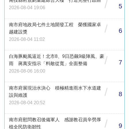
南投縣府規劃重建綜合大樓 打造完整行政區
/
5
2026-08-04 19:06
南市府地政局七件土地開發工程 榮獲國家卓
/
6
越建設獎
2026-08-04 11:02
白海豚颱風逼近！北市8、9日恐飆9級陣風、豪
/
7
雨 蔣萬安指示「料敵從寬」全面整備
2026-08-06 16:00
南市府展現治水決心 積極精進雨水下水道建
/
8
設與維護
2026-08-04 20:52
南市府慰問教召後備軍人 感謝教召員辛勞厚
/
9
植全民防衛韌性