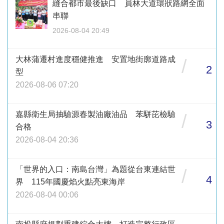
縫合都市最後缺口 員林大道環狀路網全面
串聯
2026-08-04 20:49
大林蒲遷村進度穩健推進 安置地街廓道路成
/
2
型
2026-08-06 07:20
嘉縣衛生局抽驗源春製油廠油品 苯駢芘檢驗
/
3
合格
2026-08-04 20:36
「世界的入口：南島台灣」為題從台東連結世
/
4
界 115年國慶焰火點亮東海岸
2026-08-04 00:06